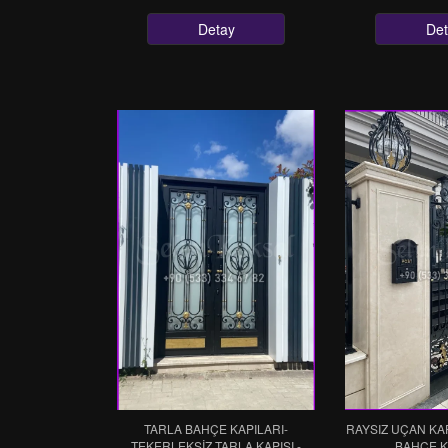
Detay
Det
TARLA BAHÇE KAPILARI-
RAYSIZ UÇAN KAP
TEKERLEKSIZ TARLA KAPISI -
BAHÇE K