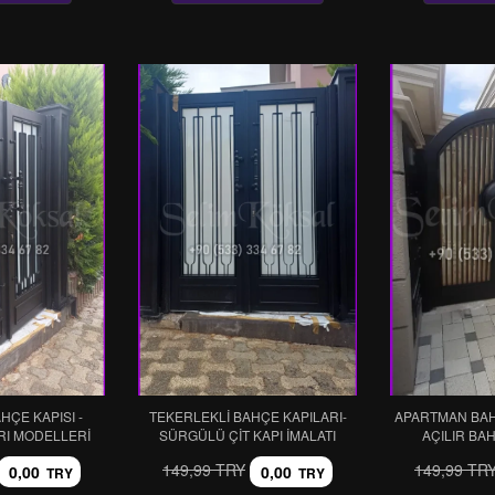
ÇE KAPISI -
TEKERLEKLI BAHÇE KAPILARI-
APARTMAN BAHÇ
RI MODELLERI
SÜRGÜLÜ ÇIT KAPI İMALATI
AÇILIR BA
149,99 TRY
149,99 TR
0,00
0,00
TRY
TRY