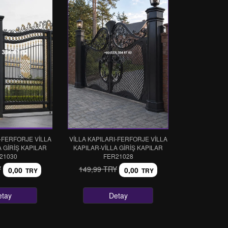
I-FERFORJE VİLLA
VİLLA KAPILARI-FERFORJE VİLLA
A GİRİŞ KAPILAR
KAPILAR-VİLLA GİRİŞ KAPILAR
21030
FER21028
Y
149,99 TRY
0,00
0,00
TRY
TRY
etay
Detay