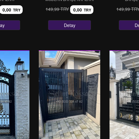
149,99 TRY
149,99 TR
0,00
0,00
TRY
TRY
ay
Detay
D