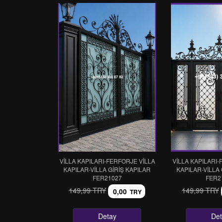
VİLLA KAPILARI-FERFORJE VİLLA
VİLLA KAPILARI-
KAPILAR-VİLLA GİRİŞ KAPILAR
KAPILAR-VİLLA 
FER21027
FER2
149,99 TRY
149,99 TRY
0,00
TRY
Detay
Det