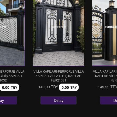
FERFORJE VİLLA
VİLLA KAPILARI-FERFORJE VİLLA
VİLLA KAPILAR
GİRİŞ KAPILAR
KAPILAR-VİLLA GİRİŞ KAPILAR
KAPILAR-VİLL
1032
FER21031
FER
149,99 TRY
149,99 TR
0,00
0,00
TRY
TRY
ay
Detay
D