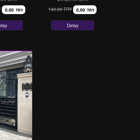
Y
149,99 TRY
0,00
0,00
TRY
TRY
etay
Detay