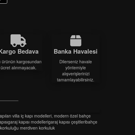
Kargo Bedava
Banka Havalesi
 ürünün kargosundan
Dilerseniz havale
ücret alınmayacak.
yöntemiyle
alışverişlerinizi
tamamlayabilirsiniz.
kapilari vi̇lla i̇ç kapi modelleri̇
,
modern özel bahçe
 kapisigaraj kapisi modelleri̇garaj kapisi çeşi̇tleri̇bahçe
 korkuluğu merdi̇ven korkuluk