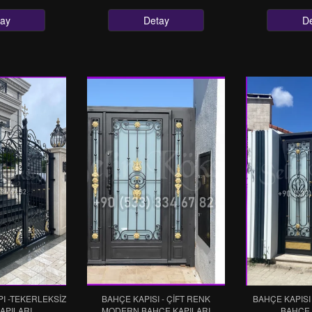
ay
Detay
D
I -TEKERLEKSIZ
BAHÇE KAPISI - ÇIFT RENK
BAHÇE KAPISI
APILARI
MODERN BAHÇE KAPILARI
BAHÇE 