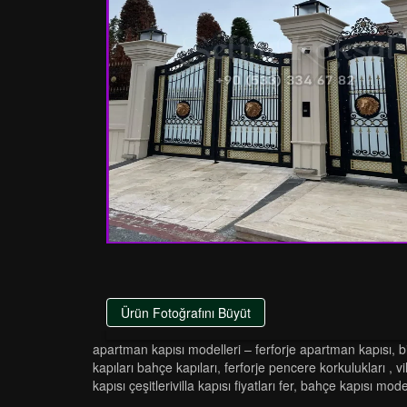
Ürün Fotoğrafını Büyüt
apartman kapisi modelleri̇ – ferforje apartman kapisi
,
b
kapilari bahçe kapilari
,
ferforje pencere korkulukları
,
vi
kapisi çeşi̇tleri̇vi̇lla kapisi fi̇yatlari fer
,
bahçe kapisi modell