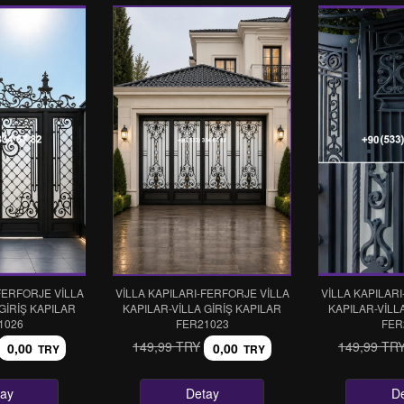
FERFORJE VİLLA
VİLLA KAPILARI-FERFORJE VİLLA
VİLLA KAPILAR
GİRİŞ KAPILAR
KAPILAR-VİLLA GİRİŞ KAPILAR
KAPILAR-VİLL
1026
FER21023
FER
149,99 TRY
149,99 TR
0,00
0,00
TRY
TRY
ay
Detay
D