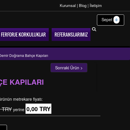
Kurumsal
|
Blog
|
İletişim
Sepet
0
FERFORJE KORKULUKLAR
REFERANSLARIMIZ
- Demir Doğrama Bahçe Kapıları
Sonraki Ürün >
ÇE KAPILARI
ürünün metrekare fiyatı:
0,00 TRY
9 TRY
yerine
+