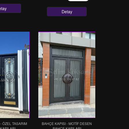
etay
Detay
 - ÖZEL TASARIM
BAHÇE KAPISI - MOTIF DESEN
KAPILARI
BAHÇE KAPILARI