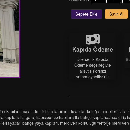
Sepete Ekle
Satın Al
Kapıda Ödeme
Dilerseniz Kapıda
Bu
Ödeme seçeneğiyle
alışverişlerinizi
tamamlayabilirsiniz.
i̇na kapilari i̇malati demi̇r bi̇na kapilari
,
duvar korkuluğu modelleri
,
vi̇lla 
̇lla kapilarivi̇lla garaj kapisibahçe kapilarivi̇lla bahçe kapilaribahçe gi̇ri̇ş
eri̇ fi̇yatlari bahçe yaya kapilari
,
merdi̇ven korkuluğu ferforje merdi̇ven