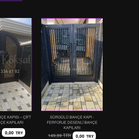
E KAPISI – ÇIFT
SÜRGÜLÜ BAHÇE KAPI -
HÇE KAPILARI
FERFORJE DESENLI BAHÇE
KAPILARI
Y
0,00
TRY
149,99 TRY
0,00
TRY