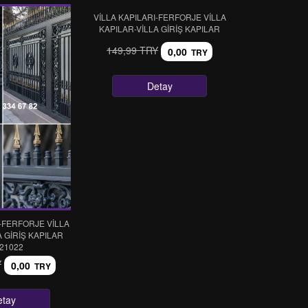
VİLLA KAPILARI-FERFORJE VİLLA
KAPILAR-VİLLA GİRİŞ KAPILAR
149,99 TRY
0,00
TRY
Detay
I-FERFORJE VİLLA
A GİRİŞ KAPILAR
21022
Y
0,00
TRY
etay