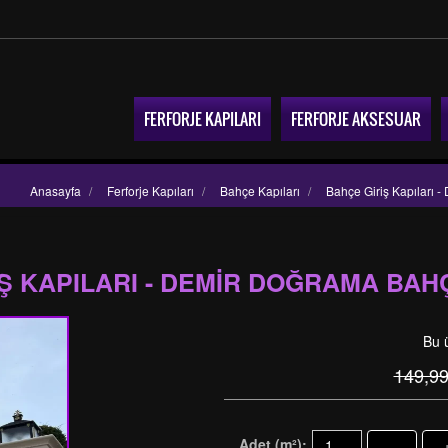
FERFORJE KAPILARI
FERFORJE AKSESUAR
Anasayfa
/
Ferforje Kapıları
/
Bahçe Kapıları
/
Bahçe Giriş Kapıları 
Ş KAPILARI - DEMIR DOĞRAMA BAH
Bu 
149,9
Adet (m²):
-