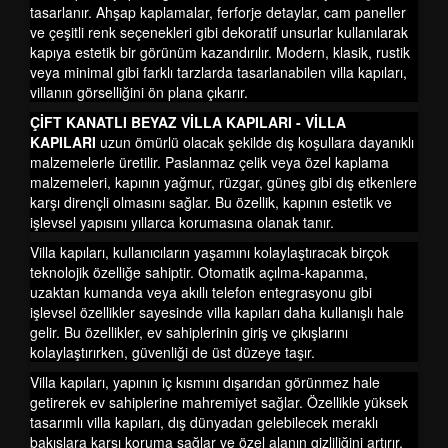
tasarlanır. Ahşap kaplamalar, ferforje detaylar, cam paneller
ve çeşitli renk seçenekleri gibi dekoratif unsurlar kullanılarak
kapıya estetik bir görünüm kazandırılır. Modern, klasik, rustik
veya minimal gibi farklı tarzlarda tasarlanabilen villa kapıları,
villanın görselliğini ön plana çıkarır.
ÇİFT KANATLI BEYAZ VİLLA KAPILARI - VİLLA
KAPILARI
uzun ömürlü olacak şekilde dış koşullara dayanıklı
malzemelerle üretilir. Paslanmaz çelik veya özel kaplama
malzemeleri, kapının yağmur, rüzgar, güneş gibi dış etkenlere
karşı dirençli olmasını sağlar. Bu özellik, kapının estetik ve
işlevsel yapısını yıllarca korumasına olanak tanır.
Villa kapıları, kullanıcıların yaşamını kolaylaştıracak birçok
teknolojik özelliğe sahiptir. Otomatik açılma-kapanma,
uzaktan kumanda veya akıllı telefon entegrasyonu gibi
işlevsel özellikler sayesinde villa kapıları daha kullanışlı hale
gelir. Bu özellikler, ev sahiplerinin giriş ve çıkışlarını
kolaylaştırırken, güvenliği de üst düzeye taşır.
Villa kapıları, yapının iç kısmını dışarıdan görünmez hale
getirerek ev sahiplerine mahremiyet sağlar. Özellikle yüksek
tasarımlı villa kapıları, dış dünyadan gelebilecek meraklı
bakışlara karşı koruma sağlar ve özel alanın gizliliğini artırır.