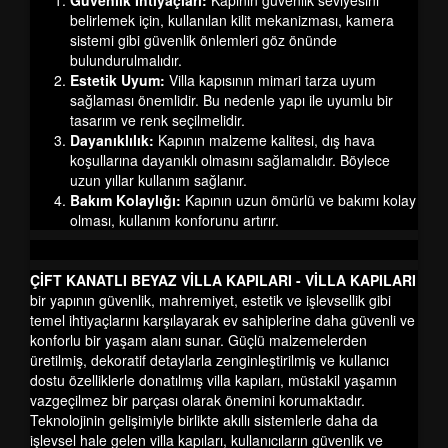
Güvenlik İhtiyaçları:
Kapının güvenlik seviyesini
belirlemek için, kullanılan kilit mekanizması, kamera
sistemi gibi güvenlik önlemleri göz önünde
bulundurulmalıdır.
Estetik Uyum:
Villa kapısının mimari tarza uyum
sağlaması önemlidir. Bu nedenle yapı ile uyumlu bir
tasarım ve renk seçilmelidir.
Dayanıklılık:
Kapının malzeme kalitesi, dış hava
koşullarına dayanıklı olmasını sağlamalıdır. Böylece
uzun yıllar kullanım sağlanır.
Bakım Kolaylığı:
Kapının uzun ömürlü ve bakımı kolay
olması, kullanım konforunu artırır.
ÇİFT KANATLI BEYAZ VİLLA KAPILARI - VİLLA KAPILARI
bir yapının güvenlik, mahremiyet, estetik ve işlevsellik gibi
temel ihtiyaçlarını karşılayarak ev sahiplerine daha güvenli ve
konforlu bir yaşam alanı sunar. Güçlü malzemelerden
üretilmiş, dekoratif detaylarla zenginleştirilmiş ve kullanıcı
dostu özelliklerle donatılmış villa kapıları, müstakil yaşamın
vazgeçilmez bir parçası olarak önemini korumaktadır.
Teknolojinin gelişimiyle birlikte akıllı sistemlerle daha da
işlevsel hale gelen villa kapıları, kullanıcıların güvenlik ve