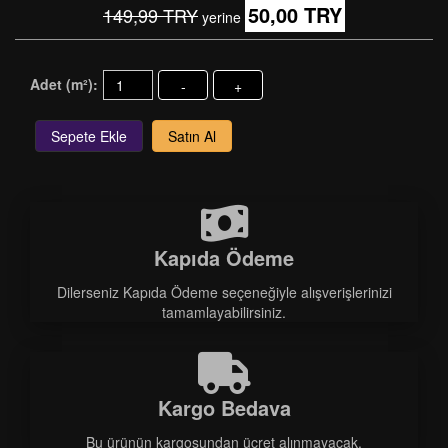
50,00 TRY
149,99 TRY
yerine
Adet (m²):
-
+
Sepete Ekle
Satın Al
Kapıda Ödeme
Dilerseniz Kapıda Ödeme seçeneğiyle alışverişlerinizi
tamamlayabilirsiniz.
Kargo Bedava
Bu ürünün kargosundan ücret alınmayacak.