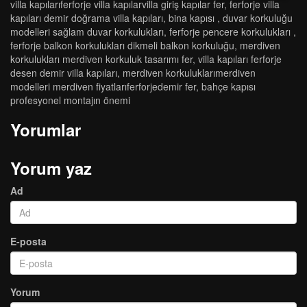
vi̇lla kapilariferforje vi̇lla kapilarvi̇lla gi̇ri̇ş kapilar fer
,
ferforje villa
kapıları demir doğrama villa kapıları
,
bi̇na kapisi
,
duvar korkuluğu
modelleri̇ sağlam duvar korkuluklari
,
ferforje pencere korkulukları
,
ferforje balkon korkulukları dikmeli balkon korkuluğu
,
merdi̇ven
korkuluklari merdi̇ven korkuluk tasarimi fer
,
villa kapıları ferforje
desen demir villa kapıları
,
merdi̇ven korkuluklarimerdi̇ven
modelleri̇ merdi̇ven fi̇yatlariferforjedemi̇r fer
,
bahçe kapısı
profesyonel montajın önemi
Yorumlar
Yorum yaz
Ad
E-posta
Yorum