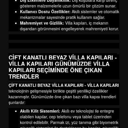
Dış Etkenlere Dayanıklılık:
Dış koşullara karşı direnç
gösteren malzemelerle uzun ömürlü bir çözüm sunar.
Kullanıcı Dostu Özellikler:
Akıllı sistemler ve otomatik
mekanizmalar sayesinde pratik kullanım sağlar.
Mahremiyet ve Gizlilik:
Villa kapıları, iç mekanın
dışarıdan görünmesini engelleyerek mahremiyeti korur.
ÇİFT KANATLI BEYAZ VİLLA KAPILARI -
VİLLA KAPILARI
GÜNÜMÜZDE VİLLA
KAPILARI SEÇİMİNDE ÖNE ÇIKAN
TRENDLER
ÇİFT KANATLI BEYAZ VİLLA KAPILARI - VİLLA KAPILARI
teknolojinin gelişmesiyle birlikte çeşitli yenilikçi özellikler
kazanmıştır. Günümüzde öne çıkan bazı villa kapısı trendleri
şunlardır:
Akıllı Kilit Sistemleri:
Akıllı ev teknolojisi ile entegre
olabilen kapılar, cep telefonu veya tablet üzerinden
kontrol edilebilir. Parmak izi, yüz tanıma gibi biyometrik