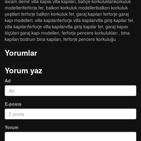
isicam demi̇r vi̇lla kapisi vi̇lla kapilari
,
bahçe korkuluklarikorkuluk
modelleri̇ferforje fer
,
balkon korkuluk modelleri̇balkon korkuluk
çeşi̇tleri̇ ferforje balkon korkuluk fer
,
garaj kapilari ferforje garaj
kapi modelleri̇
,
vi̇lla kapilariferforje vi̇lla kapilarvi̇lla gi̇ri̇ş kapilar fer
,
vi̇lla kapilariferforje vi̇lla kapilarvi̇lla gi̇ri̇ş kapilar fer
,
garaj kapısı
ölçüleri garaj kapı modelleri
,
ferforje pencere korkulukları
,
bi̇na
kapilari bodrum bi̇na kapilari
,
ferforje pencere korkuluğu
Yorumlar
Yorum yaz
Ad
E-posta
Yorum