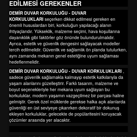
EDİLMESİ GEREKENLER
DEMİR DUVAR KORKULUĞU - DUVAR
KORKULUKLARI
seçerken dikkat edilmesi gereken en
önemli hususlardan biri, korkuluğun yapılacağı alanın
ihtiyaçlarıdır. Yükseklik, malzeme seçimi, hava koşullarına
dayanıklılık gibi faktörler göz önünde bulundurulmalıdır.
Ayrıca, estetik ve güvenlik dengesini sağlayacak modeller
tercih edilmelidir. Güvenlik ve sağlamlık ön planda tutulurken,
aynı zamanda mekanın genel estetiğine uyum sağlaması
hedeflenmelidir.
DEMİR DUVAR KORKULUĞU - DUVAR KORKULUKLARI
,
sadece güvenlik sağlamakla kalmayıp estetik katkılarıyla da
yaşam alanlarını güzelleştirir. Farklı tasarım, malzeme ve
boyut seçenekleriyle her mekana uyum sağlayan bu
korkuluklar, modern yaşamın vazgeçilmez bir parçası haline
gelmiştir. Gerek özel mülklerde gerekse halka açık alanlarda
güvenliği en üst seviyeye çıkarırken dekoratif bir dokunuş
ekleyen korkuluklar, gelecekte de popülaritesini koruyacak
çözümler arasında yer alacaktır.