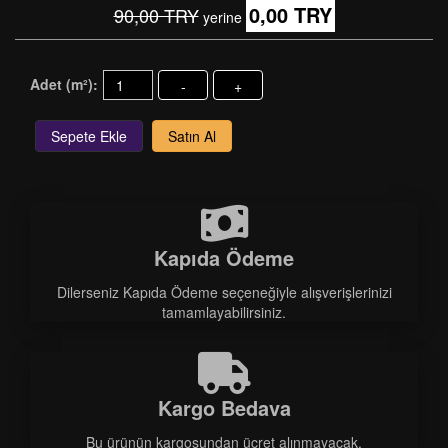
0,00 TRY
90,00 TRY
yerine
Adet (m²):
-
+
Sepete Ekle
Satın Al
Kapıda Ödeme
Dilerseniz Kapıda Ödeme seçeneğiyle alışverişlerinizi
tamamlayabilirsiniz.
Kargo Bedava
Bu ürünün kargosundan ücret alınmayacak.