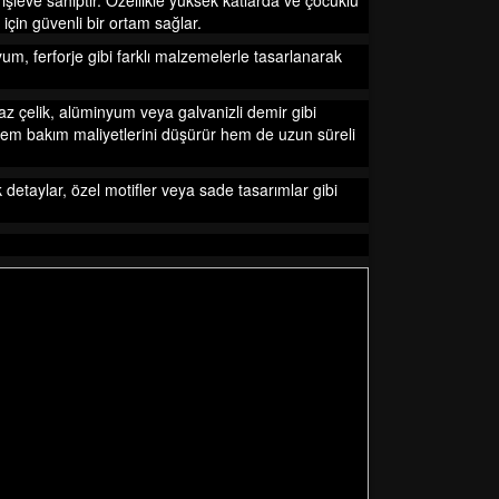
r işleve sahiptir. Özellikle yüksek katlarda ve çocuklu
 için güvenli bir ortam sağlar.
m, ferforje gibi farklı malzemelerle tasarlanarak
az çelik, alüminyum veya galvanizli demir gibi
, hem bakım maliyetlerini düşürür hem de uzun süreli
k detaylar, özel motifler veya sade tasarımlar gibi