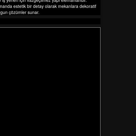
 iş yerleri için vazgeçilmez yapı elemanlarıdır.
amanda estetik bir detay olarak mekanlara dekoratif
uygun çözümler sunar.