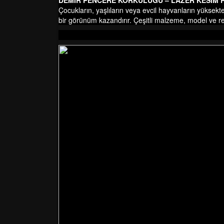
DEMİR PENCERE KORKULUĞU – LAZER KESİM
Çocukların, yaşlıların veya evcil hayvanların yüksek
bir görünüm kazandırır. Çeşitli malzeme, model ve re