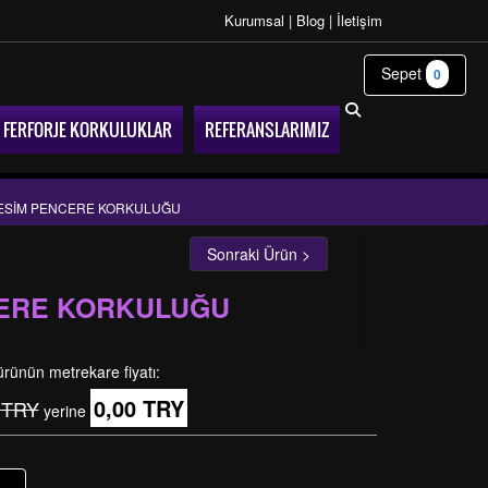
Kurumsal
|
Blog
|
İletişim
Sepet
0
FERFORJE KORKULUKLAR
REFERANSLARIMIZ
KESİM PENCERE KORKULUĞU
Sonraki Ürün >
CERE KORKULUĞU
ürünün metrekare fiyatı:
0,00 TRY
 TRY
yerine
+