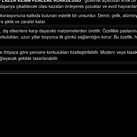
– LAZER KESİM PENCERE KORKULUĞU
,
güvenlik açısından kritik bi
 dışarıya çıkabilecek olası kazaları önleyerek çocuklar ve evcil hayvanlar
orasyonuna katkıda bulunan estetik bir unsurdur. Demir, çelik, alüminyu
ra şıklık ve zarafet katar.
ı,
dış etkenlere karşı dayanıklı malzemelerden üretilir. Özellikle paslanm
rkulukları, uzun yıllar boyunca ilk günkü sağlamlığını korur. Bu özellik
e ihtiyaca göre pencere korkulukları özelleştirilebilir. Modern veya klasi
ğlayacak şekilde tasarlanabilir.