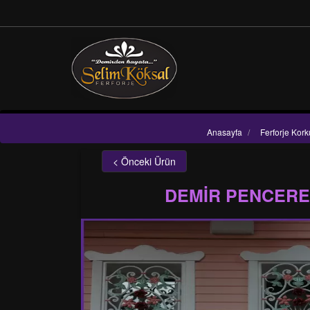
Anasayfa
/
Ferforje Kork
< Önceki Ürün
DEMİR PENCERE