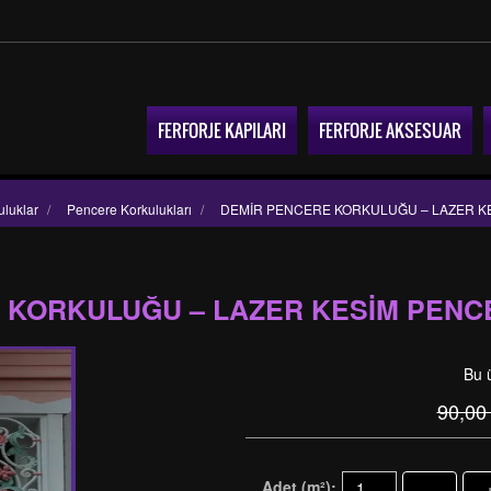
FERFORJE KAPILARI
FERFORJE AKSESUAR
uluklar
/
Pencere Korkulukları
/
DEMİR PENCERE KORKULUĞU – LAZER 
 KORKULUĞU – LAZER KESİM PEN
Bu 
90,00
Adet (m²):
-