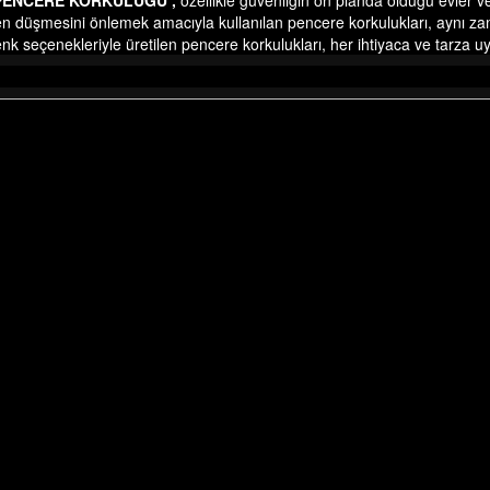
 PENCERE KORKULUĞU
,
özellikle güvenliğin ön planda olduğu evler ve
ten düşmesini önlemek amacıyla kullanılan pencere korkulukları, aynı z
nk seçenekleriyle üretilen pencere korkulukları, her ihtiyaca ve tarza 