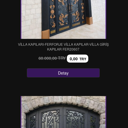
VİLLA KAPILARI-FERFORJE VİLLA KAPILAR-VİLLA GİRİŞ
KAPILAR FER20607
60.000,00 TRY
0,00
TRY
Detay