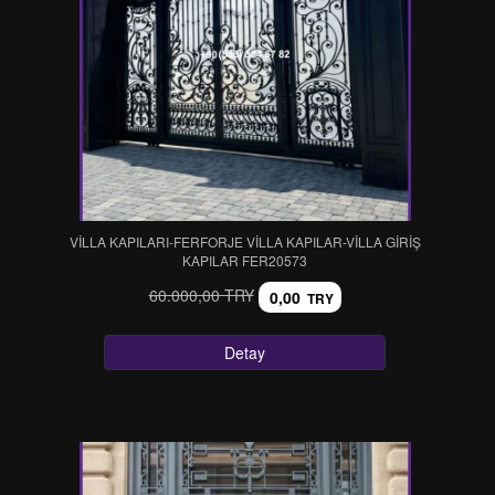
VİLLA KAPILARI-FERFORJE VİLLA KAPILAR-VİLLA GİRİŞ
KAPILAR FER20573
60.000,00 TRY
0,00
TRY
Detay