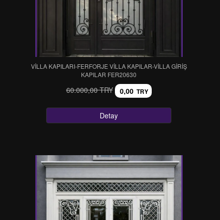
VİLLA KAPILARI-FERFORJE VİLLA KAPILAR-VİLLA GİRİŞ
KAPILAR FER20630
60.000,00 TRY
0,00
TRY
Detay