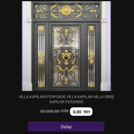
VİLLA KAPILARI-FERFORJE VİLLA KAPILAR-VİLLA GİRİŞ
KAPILAR FER20859
60.000,00 TRY
0,00
TRY
Detay