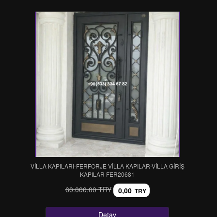
VİLLA KAPILARI-FERFORJE VİLLA KAPILAR-VİLLA GİRİŞ
KAPILAR FER20681
60.000,00 TRY
0,00
TRY
Detay