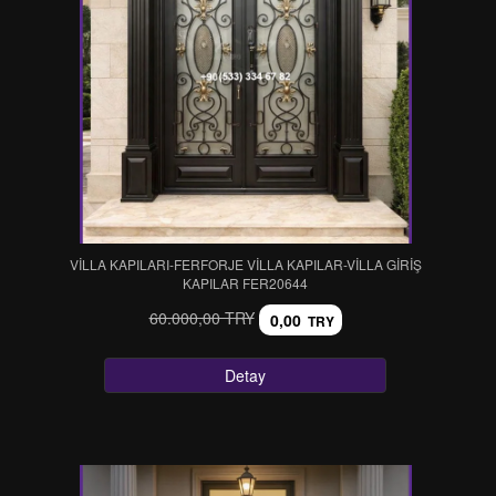
VİLLA KAPILARI-FERFORJE VİLLA KAPILAR-VİLLA GİRİŞ
KAPILAR FER20644
60.000,00 TRY
0,00
TRY
Detay