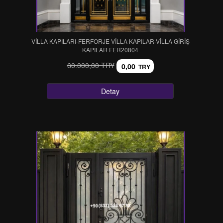
VİLLA KAPILARI-FERFORJE VİLLA KAPILAR-VİLLA GİRİŞ
KAPILAR FER20804
60.000,00 TRY
0,00
TRY
Detay