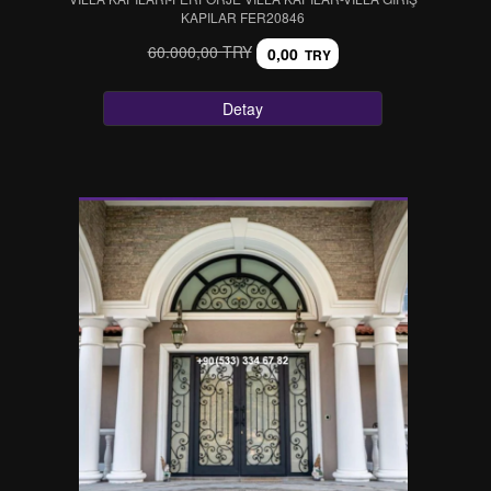
KAPILAR FER20846
60.000,00 TRY
0,00
TRY
Detay