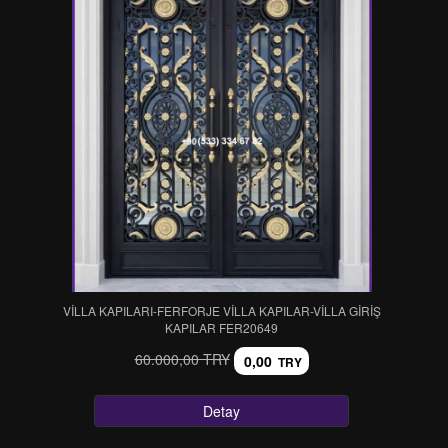
VİLLA KAPILARI-FERFORJE VİLLA KAPILAR-VİLLA GİRİŞ
KAPILAR FER20649
60.000,00 TRY
0,00
TRY
Detay