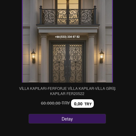
VİLLA KAPILARI-FERFORJE VİLLA KAPILAR-VİLLA GİRİŞ
KAPILAR FER20522
60.000,00 TRY
0,00
TRY
Detay