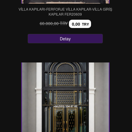
VİLLA KAPILARI-FERFORJE VİLLA KAPILAR-VİLLA GİRİŞ
KAPILAR FER20609
60.000,00 TRY
0,00
TRY
Detay