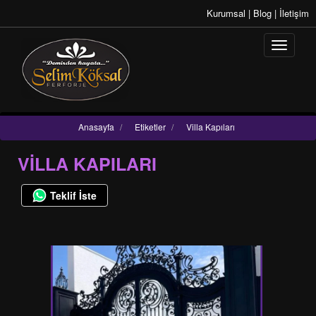
Kurumsal
|
Blog
|
İletişim
Anasayfa
/
Etiketler
/
Villa Kapıları
VILLA KAPILARI
Teklif İste