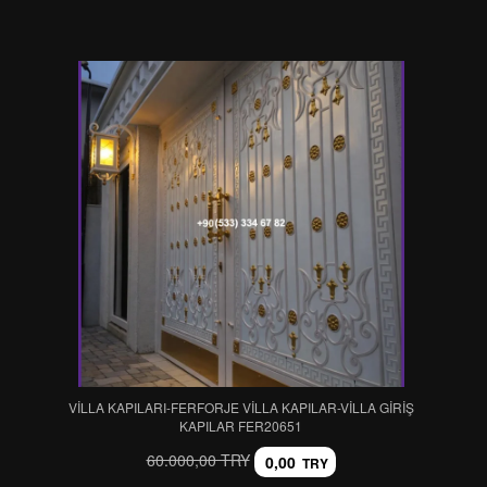
VİLLA KAPILARI-FERFORJE VİLLA KAPILAR-VİLLA GİRİŞ
KAPILAR FER20651
60.000,00 TRY
0,00
TRY