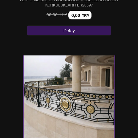
KORKULUKLARI FER20697
90,00 TRY
0,00
TRY
Detay