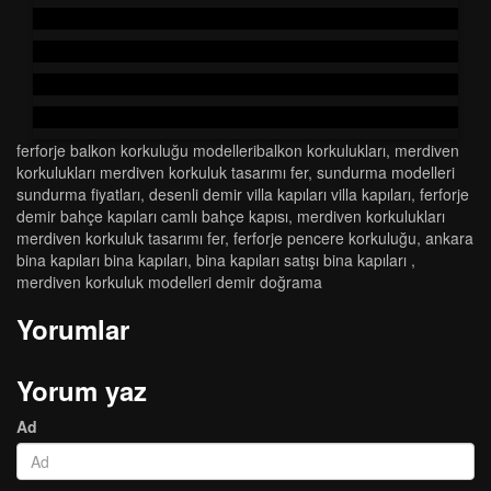
ferforje balkon korkuluğu modelleri̇balkon korkuluklari
,
merdi̇ven
korkuluklari merdi̇ven korkuluk tasarimi fer
,
sundurma modelleri̇
sundurma fi̇yatlari
,
desenli demir villa kapıları villa kapıları
,
ferforje
demi̇r bahçe kapilari camli bahçe kapisi
,
merdi̇ven korkuluklari
merdi̇ven korkuluk tasarimi fer
,
ferforje pencere korkuluğu
,
ankara
bi̇na kapilari bi̇na kapilari
,
bi̇na kapilari satişi bi̇na kapilari
,
merdiven korkuluk modelleri demir doğrama
Yorumlar
Yorum yaz
Ad