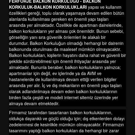
FERFORJE BALKON KORKULUĞU - BALKON
KORKULUK-BALKON KORKULUKLARI
yapısı ve kullanım
özellikleri gereği, toplu olarak yaşamaya devam edilen bütün
alanlarda kullanılması gereken en önemli yapı taşları
arasında yer almaktadır. Özellikle de apartman dairelerinde,
balkon korkulukların yer alması çok önemlidir. Bunun sebebi,
görselliğin yanı sıra güvenlik önlemleri ile alakalı bir
durumdur. Balkon Korkuluğun olmadığı herhangi bir dairenin
balkonunda oturulması da maalesef mümkün olmayacaktır.
Balkon korkulukları, kişilerin hayatını daha rahat ve güvenli bir
şekilde sürdürebilmesi için önemli ihtiyaçlar arasında yer
almaktadır. Bununla beraber, balkon korkulukların yalnızca;
apartmanlar için değil, ev içlerinde ya da AVM ve
hastanelerde de kullanılmaya devam ettiği verilen bilgiler
arasında yer alır. İç ve dış mekanların en önemli yapı taşları
olarak adlandırılmaya devam eden balkon korkuluklarının
birden fazla çeşidi ve modeli internet sitemiz üzerinde yer
almaya devam etmektedir.
Firmamız tarafından tasarlanan balkon korkuluklarının,
oldukça dayanıklı ve güçlü olduğu için; dış etkenlerden dolayı
zedelenmesi de kesinlikle mümkün olmayacaktır. Firmamızın
tasarımını yaptığı balkon korkulukları da herhangi bir zarar