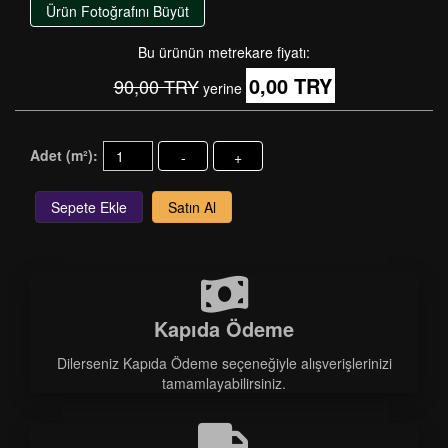
Ürün Fotoğrafını Büyüt
Bu ürünün metrekare fiyatı:
0,00 TRY
90,00 TRY
yerine
Adet (m²):
-
+
Sepete Ekle
Satın Al
Kapıda Ödeme
Dilerseniz Kapıda Ödeme seçeneğiyle alışverişlerinizi
tamamlayabilirsiniz.