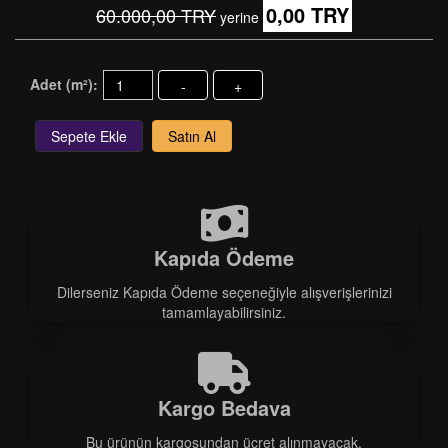
0,00 TRY
60.000,00 TRY
yerine
Adet (m²):
-
+
Sepete Ekle
Satın Al
Kapıda Ödeme
Dilerseniz Kapıda Ödeme seçeneğiyle alışverişlerinizi
tamamlayabilirsiniz.
Kargo Bedava
Bu ürünün kargosundan ücret alınmayacak.