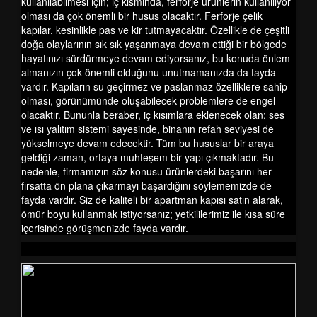
kullanılabilmesi için; iç kısmında, ferforje ürünlerin kullanılıyor
olması da çok önemli bir husus olacaktır. Ferforje çelik
kapılar, kesinlikle pas ve kir tutmayacaktır. Özellikle de çeşitli
doğa olaylarının sık sık yaşanmaya devam ettiği bir bölgede
hayatınızı sürdürmeye devam ediyorsanız, bu konuda önlem
almanızın çok önemli olduğunu unutmamanızda da fayda
vardır. Kapıların su geçirmez ve paslanmaz özelliklere sahip
olması, görünümünde oluşabilecek problemlere de engel
olacaktır. Bununla beraber, iç kısımlara eklenecek olan; ses
ve ısı yalıtım sistemi sayesinde, binanın refah seviyesi de
yükselmeye devam edecektir. Tüm bu hususlar bir araya
geldiği zaman, ortaya muhteşem bir yapı çıkmaktadır. Bu
nedenle, firmamızın söz konusu ürünlerdeki başarını her
fırsatta ön plana çıkarmayı başardığını söylememizde de
fayda vardır. Siz de kaliteli bir apartman kapısı satın alarak,
ömür boyu kullanmak istiyorsanız; yetkililerimiz ile kısa süre
içerisinde görüşmenizde fayda vardır.