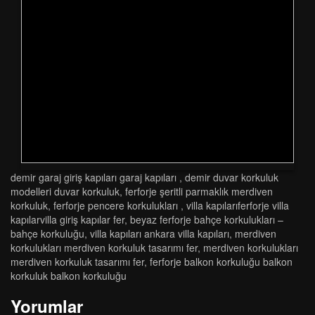
demi̇r garaj gi̇ri̇ş kapilari garaj kapilari
,
demir duvar korkuluk
modelleri duvar korkuluk
,
ferforje şeritli parmaklık merdiven
korkuluk
,
ferforje pencere korkulukları
,
vi̇lla kapilariferforje vi̇lla
kapilarvi̇lla gi̇ri̇ş kapilar fer
,
beyaz ferforje bahçe korkuluklari –
bahçe korkuluğu
,
villa kapıları ankara villa kapıları
,
merdi̇ven
korkuluklari merdi̇ven korkuluk tasarimi fer
,
merdi̇ven korkuluklari
merdi̇ven korkuluk tasarimi fer
,
ferforje balkon korkuluğu balkon
korkuluk balkon korkuluğu
Yorumlar