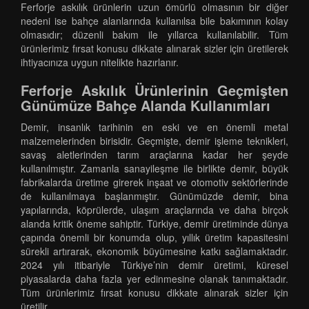
Ferforje askılık ürünlerin uzun ömürlü olmasının bir diğer
nedeni ise bahçe alanlarında kullanılsa bile bakımının kolay
olmasıdır; düzenli bakım ile yıllarca kullanılabilir. Tüm
ürünlerimiz fırsat konusu dikkate alınarak sizler için üretilerek
ihtiyacınıza uygun nitelikte hazırlanır.
Ferforje Askılık Ürünlerinin Geçmişten
Günümüze Bahçe Alanda Kullanımları
Demir, insanlık tarihinin en eski ve en önemli metal
malzemelerinden birisidir. Geçmişte, demir işleme teknikleri,
savaş aletlerinden tarım araçlarına kadar her şeyde
kullanılmıştır. Zamanla sanayileşme ile birlikte demir, büyük
fabrikalarda üretime girerek inşaat ve otomotiv sektörlerinde
de kullanılmaya başlanmıştır. Günümüzde demir, bina
yapılarında, köprülerde, ulaşım araçlarında ve daha birçok
alanda kritik öneme sahiptir. Türkiye, demir üretiminde dünya
çapında önemli bir konumda olup, yıllık üretim kapasitesini
sürekli artırarak, ekonomik büyümesine katkı sağlamaktadır.
2024 yılı itibariyle Türkiye’nin demir üretimi, küresel
piyasalarda daha fazla yer edinmesine olanak tanımaktadır.
Tüm ürünlerimiz fırsat konusu dikkate alınarak sizler için
üretilir.