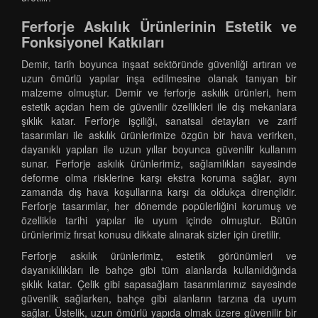
Ferforje Askılık Ürünlerinin Estetik ve
Fonksiyonel Katkıları
Demir, tarih boyunca inşaat sektöründe güvenliği artıran ve
uzun ömürlü yapılar inşa edilmesine olanak tanıyan bir
malzeme olmuştur. Demir ve ferforje askılık ürünleri, hem
estetik açıdan hem de güvenilir özellikleri ile dış mekanlara
şıklık katar. Ferforje işçiliği, sanatsal detayları ve zarif
tasarımları ile askılık ürünlerimize özgün bir hava verirken,
dayanıklı yapıları ile uzun yıllar boyunca güvenilir kullanım
sunar. Ferforje askılık ürünlerimiz, sağlamlıkları sayesinde
deforme olma risklerine karşı ekstra koruma sağlar, aynı
zamanda dış hava koşullarına karşı da oldukça dirençlidir.
Ferforje tasarımlar, her dönemde popülerliğini korumuş ve
özellikle tarihi yapılar ile uyum içinde olmuştur. Bütün
ürünlerimiz fırsat konusu dikkate alınarak sizler için üretilir.
Ferforje askılık ürünlerimiz, estetik görünümleri ve
dayanıklılıkları ile bahçe gibi tüm alanlarda kullanıldığında
şıklık katar. Çelik gibi sapasağlam tasarımlarımız sayesinde
güvenlik sağlarken, bahçe gibi alanların tarzına da uyum
sağlar. Üstelik, uzun ömürlü yapıda olmak üzere güvenilir bir