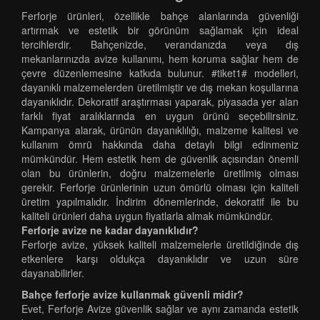
Ferforje ürünleri, özellikle bahçe alanlarında güvenliği
artırmak ve estetik bir görünüm sağlamak için ideal
tercihlerdir. Bahçenizde, verandanızda veya dış
mekanlarınızda avize kullanımı, hem koruma sağlar hem de
çevre düzenlemesine katkıda bulunur. #tiket1# modelleri,
dayanıklı malzemelerden üretilmiştir ve dış mekan koşullarına
dayanıklıdır. Dekoratif araştırması yaparak, piyasada yer alan
farklı fiyat aralıklarında en uygun ürünü seçebilirsiniz.
Kampanya alarak, ürünün dayanıklılığı, malzeme kalitesi ve
kullanım ömrü hakkında daha detaylı bilgi edinmeniz
mümkündür. Hem estetik hem de güvenlik açısından önemli
olan bu ürünlerin, doğru malzemelerle üretilmiş olması
gerekir. Ferforje ürünlerinin uzun ömürlü olması için kaliteli
üretim yapılmalıdır. İndirim dönemlerinde, dekoratif ile bu
kaliteli ürünleri daha uygun fiyatlarla almak mümkündür.
Ferforje avize ne kadar dayanıklıdır?
Ferforje avize, yüksek kaliteli malzemelerle üretildiğinde dış
etkenlere karşı oldukça dayanıklıdır ve uzun süre
dayanabilirler.
Bahçe ferforje avize kullanmak güvenli midir?
Evet, Ferforje Avize güvenlik sağlar ve aynı zamanda estetik