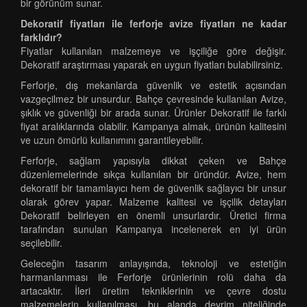
bir görünüm sunar.
Dekoratif fiyatları ile ferforje avize fiyatları ne kadar
farklıdır?
Fiyatlar kullanılan malzemeye ve işçiliğe göre değişir.
Dekoratif araştırması yaparak en uygun fiyatları bulabilirsiniz.
Ferforje, dış mekanlarda güvenlik ve estetik açısından
vazgeçilmez bir unsurdur. Bahçe çevresinde kullanılan Avize,
şıklık ve güvenliği bir arada sunar. Ürünler Dekoratif ile farklı
fiyat aralıklarında olabilir. Kampanya almak, ürünün kalitesini
ve uzun ömürlü kullanımını garantileyebilir.
Ferforje, sağlam yapısıyla dikkat çeken ve Bahçe
düzenlemelerinde sıkça kullanılan bir üründür. Avize, hem
dekoratif bir tamamlayıcı hem de güvenlik sağlayıcı bir unsur
olarak görev yapar. Malzeme kalitesi ve işçilik detayları
Dekoratif belirleyen en önemli unsurlardır. Üretici firma
tarafından sunulan Kampanya incelenerek en iyi ürün
seçilebilir.
Geleceğin tasarım anlayışında, teknoloji ve estetiğin
harmanlanması ile Ferforje ürünlerinin rolü daha da
artacaktır. İleri üretim tekniklerinin ve çevre dostu
malzemelerin kullanılması, bu alanda devrim niteliğinde