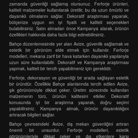
zamanda güvenliği sağlamış olursunuz. Ferforje ürünleri,
kaliteli malzemeler kullanılarak üretilir, bu da uzun ömürlü ve
dayanıklı olmalarını sağlar. Dekoratif araştırması yaparak,
bütçenize uygun en iyi fiyatlı ve kaliteli seçenekleri
bulabilirsiniz. Satın almadan önce Kampanya alarak, ürünün
özellikleri hakkında daha fazla bilgi edinebilirsiniz.
Bahçe düzenlemesinde yer alan Avize, güvenlik sağlamak ve
estetik bir görünüm elde etmek için kullanılır. Ferforje
modelleri, mekana zarif bir hava katarken dayanıklı yapılarıyla
uzun süre kullanılabilir. Dekoratif ve Kampanya araştırması
yapmak, kaliteli bir tercih yapabilmeniz için gereklidir.
Ferforje, dekorasyon ve güvenliği bir arada sağlayan estetik
bir üründür. Özellikle Bahçe alanlarında tercih edilen Avize,
şık görünümüyle dikkat çeker. Üretim sürecinde kullanılan
malzemenin türü, ürünün kalitesini etkiler. Dekoratif
konusunda iyi bir araştırma yaparak, doğru seçimi
yapabilirsiniz. Kampanya almak, ürünün dayanıklılığını
artıracak bilgileri sağlar.
Bahçe çevresindeki Avize, dış mekan güvenliğini artıran
önemli bir unsurdur. Ferforje modelleri, estetik
görünümleriyle dikkat çeker ve dış etkenlere karşı