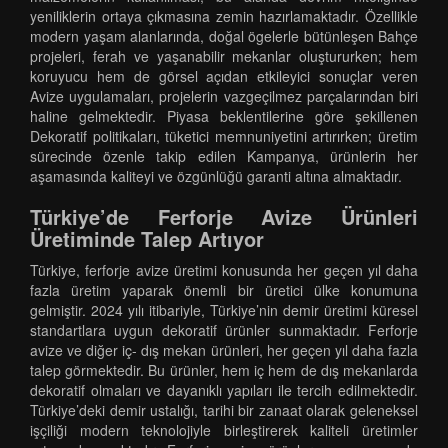
yeniliklerin ortaya çıkmasına zemin hazırlamaktadır. Özellikle
modern yaşam alanlarında, doğal ögelerle bütünleşen Bahçe
projeleri, ferah ve yaşanabilir mekanlar oluştururken; hem
koruyucu hem de görsel açıdan etkileyici sonuçlar veren
Avize uygulamaları, projelerin vazgeçilmez parçalarından biri
haline gelmektedir. Piyasa beklentilerine göre şekillenen
Dekoratif politikaları, tüketici memnuniyetini artırırken; üretim
sürecinde özenle takip edilen Kampanya, ürünlerin her
aşamasında kaliteyi ve özgünlüğü garanti altına almaktadır.
Türkiye’de Ferforje Avize Ürünleri
Üretiminde Talep Artıyor
Türkiye, ferforje avize üretimi konusunda her geçen yıl daha
fazla üretim yaparak önemli bir üretici ülke konumuna
gelmiştir. 2024 yılı itibariyle, Türkiye’nin demir üretimi küresel
standartlara uygun dekoratif ürünler sunmaktadır. Ferforje
avize ve diğer iç- dış mekan ürünleri, her geçen yıl daha fazla
talep görmektedir. Bu ürünler, hem iç hem de dış mekanlarda
dekoratif olmaları ve dayanıklı yapıları ile tercih edilmektedir.
Türkiye’deki demir ustalığı, tarihi bir zanaat olarak geleneksel
işçiliği modern teknolojiyle birleştirerek kaliteli üretimler