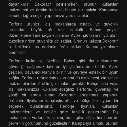
dayanıklıdır. Dekoratif belirlenirken, ürünün kullanılan
malzemesi ve üretim kalitesi dikkate alınmalıdır. Kampanya
almak, doğru seçim yapmanıza yardımcı olur.
Ferforje ürünleri, dış mekanlarda estetik ve güvenlik
açısından büyük bir role sahiptir. Bahçe peyzaj
düzenlemelerinde sıkça kullanılan Avize, şık tasarımıyla alanı
güzelleştirirken güvenliği de sağlar. Ürünün kalitesi Dekoratif
ile belirlenir, bu nedenle ürün alırken Kampanya almak
önemlidir.
Ferforje kullanımı, özellikle Bahçe gibi dış mekanlarda
güvenliği sağlamak için en iyi çözümlerden biridir. Avize
çeşitleri, dayanıklılıklarıyla bilinir ve çevreye estetik bir uyum
sağlar. Ferforje ürünlerinin uzun ömürlü olabilmesi için kaliteli
malzemelerden üretilmiş olmaları gerekir. Bahçenizde veya
dış mekanınızda kullanabileceğiniz Ferforje, güvenliği ve
şıklığı bir arada sunar. Dekoratif araştırması yaparak,
ürünlerin fiyatlarını karşılaştırabilir ve bütçenize uygun bir
seçenek bulabilirsiniz. Ferforje fiyatları, kullanılan
malzemelere ve işçiliğe göre farklılık gösterebilir. Dış
mekanlarda Ferforje kullanımı, hem güvenliği artırır hem de
çevrenin görünümünü güzelleştirir. Kampanya almak, ürünün