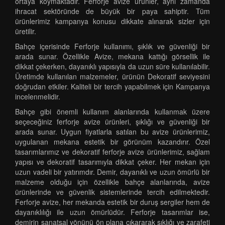
ortaya koymaktadır. Ferforje avize ürünler, aynı zamanda
ihracat sektöründe de büyük bir paya sahiptir. Tüm
ürünlerimiz kampanya konusu dikkate alınarak sizler için
üretilir.
Bahçe içerisinde Ferforje kullanımı, şıklık ve güvenliği bir
arada sunar. Özellikle Avize, mekana kattığı görsellik ile
dikkat çekerken, dayanıklı yapısıyla da uzun süre kullanılabilir.
Üretimde kullanılan malzemeler, ürünün Dekoratif seviyesini
doğrudan etkiler. Kaliteli bir tercih yapabilmek için Kampanya
incelenmelidir.
Bahçe gibi önemli kullanım alanlarında kullanmak üzere
seçeceğiniz ferforje avize ürünleri, şıklığı ve güvenliği bir
arada sunar. Uygun fiyatlarla satılan bu avize ürünlerimiz,
uygulanan mekana estetik bir görünüm kazandırır. Özel
tasarımlarımız ve dekoratif ferforje avize ürünlerimiz, sağlam
yapısı ve dekoratif tasarımıyla dikkat çeker. Her mekan için
uzun vadeli bir yatırımdır. Demir, dayanıklı ve uzun ömürlü bir
malzeme olduğu için özellikle bahçe alanlarında, avize
ürünlerinde ve güvenlik sistemlerinde tercih edilmektedir.
Ferforje avize, her mekanda estetik bir duruş sergiler hem de
dayanıklılığı ile uzun ömürlüdür. Ferforje tasarımlar ise,
demirin sanatsal yönünü ön plana çıkararak şıklığı ve zarafeti