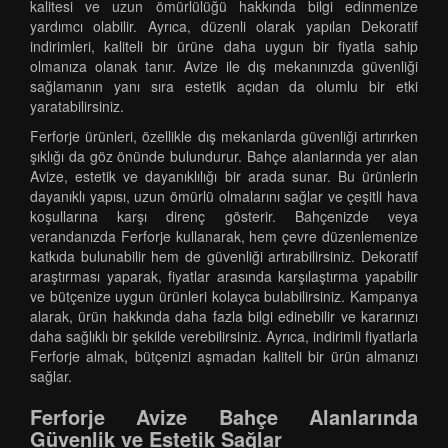
kalitesi ve uzun ömürlülüğü hakkında bilgi edinmenize
yardımcı olabilir. Ayrıca, düzenli olarak yapılan Dekoratif
indirimleri, kaliteli bir ürüne daha uygun bir fiyatla sahip
olmanıza olanak tanır. Avize ile dış mekanınızda güvenliği
sağlamanın yanı sıra estetik açıdan da olumlu bir etki
yaratabilirsiniz.
Ferforje ürünleri, özellikle dış mekanlarda güvenliği artırırken
şıklığı da göz önünde bulundurur. Bahçe alanlarında yer alan
Avize, estetik ve dayanıklılığı bir arada sunar. Bu ürünlerin
dayanıklı yapısı, uzun ömürlü olmalarını sağlar ve çeşitli hava
koşullarına karşı direnç gösterir. Bahçenizde veya
verandanızda Ferforje kullanarak, hem çevre düzenlemenize
katkıda bulunabilir hem de güvenliği artırabilirsiniz. Dekoratif
araştırması yaparak, fiyatlar arasında karşılaştırma yapabilir
ve bütçenize uygun ürünleri kolayca bulabilirsiniz. Kampanya
alarak, ürün hakkında daha fazla bilgi edinebilir ve kararınızı
daha sağlıklı bir şekilde verebilirsiniz. Ayrıca, indirimli fiyatlarla
Ferforje almak, bütçenizi aşmadan kaliteli bir ürün almanızı
sağlar.
Ferforje Avize Bahçe Alanlarında
Güvenlik ve Estetik Sağlar