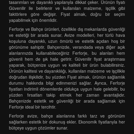
tasarımları ve dayanıklı yapılarıyla dikkat çeker. Ürünün fiyatı
Güvenilir ile belirlenir ve kullanılan malzeme, işçilik gibi
faktörlere göre değişir. Fiyat almak, doğru bir seçim
yapabilmek için önemlidir.
Ferforje ve Bahçe ürünleri, özellikle dış mekanlarda güvenliği
ve estetiği bir arada sunar. Avize modelleri, her türlü hava
koşuluna dayanıklı, uzun ömürlü ve estetik açıdan hoş bir
görünüme sahiptir. Bahçenizde, verandada veya diğer açık
alanlarınızda kullanabileceğiniz Ferforje, bu alanları hem
güvenli hem de şık hale getirir. Güvenilir fiyat araştırması
yaparak, bütçenize uygun ve kaliteli bir ürün bulabilirsiniz.
Ürünün kalitesi ve dayanıklılığı, kullanılan malzeme ve işçilikle
doğrudan ilişkilidir, bu yüzden Fiyat almak, ürünün sağlamlık
durumu hakkında bilgi edinmenizi sağlar. Ayrıca, Ferforje
fiyatları indirimli dönemlerde oldukça uygun hale gelebilir, bu
yüzden fırsatları takip etmek her zaman avantajlıdır.
Bahçenizde estetik ve güvenliği bir arada sağlamak için
Ferforje ideal bir tercihtir.
Ferforje avize, bahçe alanlarına farklı tarz ve görünüm
sağlarken estetik bir dokunuş ekler. Ekonomik fiyatlarıyla her
bütçeye uygun çözümler sunar.