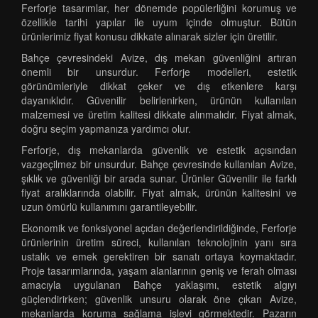
Ferforje tasarımlar, her dönemde popülerliğini korumuş ve
özellikle tarihi yapılar ile uyum içinde olmuştur. Bütün
ürünlerimiz fiyat konusu dikkate alınarak sizler için üretilir.
Bahçe çevresindeki Avize, dış mekan güvenliğini artıran
önemli bir unsurdur. Ferforje modelleri, estetik
görünümleriyle dikkat çeker ve dış etkenlere karşı
dayanıklıdır. Güvenilir belirlenirken, ürünün kullanılan
malzemesi ve üretim kalitesi dikkate alınmalıdır. Fiyat almak,
doğru seçim yapmanıza yardımcı olur.
Ferforje, dış mekanlarda güvenlik ve estetik açısından
vazgeçilmez bir unsurdur. Bahçe çevresinde kullanılan Avize,
şıklık ve güvenliği bir arada sunar. Ürünler Güvenilir ile farklı
fiyat aralıklarında olabilir. Fiyat almak, ürünün kalitesini ve
uzun ömürlü kullanımını garantileyebilir.
Ekonomik ve fonksiyonel açıdan değerlendirildiğinde, Ferforje
ürünlerinin üretim süreci, kullanılan teknolojinin yanı sıra
ustalık ve emek gerektiren bir sanatı ortaya koymaktadır.
Proje tasarımlarında, yaşam alanlarının geniş ve ferah olması
amacıyla uygulanan Bahçe yaklaşımı, estetik algıyı
güçlendirirken; güvenlik unsuru olarak öne çıkan Avize,
mekanlarda koruma sağlama işlevi görmektedir. Pazarın