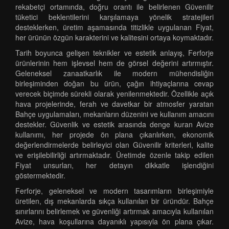
rekabetçi ortamında, doğru orantı ile belirlenen Güvenilir
tüketici beklentilerini karşılamaya yönelik stratejileri
desteklerken, üretim aşamasında titizlikle uygulanan Fiyat,
her ürünün özgün karakterini ve kalitesini ortaya koymaktadır.
Tarih boyunca gelişen teknikler ve estetik anlayış, Ferforje
ürünlerinin hem işlevsel hem de görsel değerini artırmıştır.
Geleneksel zanaatkarlık ile modern mühendisliğin
birleşiminden doğan bu ürün, çağın ihtiyaçlarına cevap
verecek biçimde sürekli olarak yenilenmektedir. Özellikle açık
hava projelerinde, ferah ve davetkar bir atmosfer yaratan
Bahçe uygulamaları, mekanların düzenini ve kullanım amacını
destekler. Güvenlik ve estetik arasında denge kuran Avize
kullanımı, her projede ön plana çıkarılırken, ekonomik
değerlendirmelerde belirleyici olan Güvenilir kriterleri, kalite
ve erişilebilirliği artırmaktadır. Üretimde özenle takip edilen
Fiyat unsurları, her detayın dikkatle işlendiğini
göstermektedir.
Ferforje, geleneksel ve modern tasarımların birleşimiyle
üretilen, dış mekanlarda sıkça kullanılan bir üründür. Bahçe
sınırlarını belirlemek ve güvenliği artırmak amacıyla kullanılan
Avize, hava koşullarına dayanıklı yapısıyla ön plana çıkar.