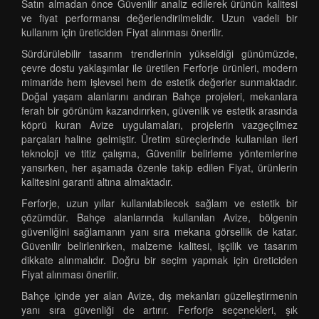
Satın almadan önce Güvenilir analiz edilerek ürünün kalitesi
ve fiyat performansı değerlendirilmelidir. Uzun vadeli bir
kullanım için üreticiden Fiyat alınması önerilir.
Sürdürülebilir tasarım trendlerinin yükseldiği günümüzde,
çevre dostu yaklaşımlar ile üretilen Ferforje ürünleri, modern
mimaride hem işlevsel hem de estetik değerler sunmaktadır.
Doğal yaşam alanlarını andıran Bahçe projeleri, mekanlara
ferah bir görünüm kazandırırken, güvenlik ve estetik arasında
köprü kuran Avize uygulamaları, projelerin vazgeçilmez
parçaları haline gelmiştir. Üretim süreçlerinde kullanılan ileri
teknoloji ve titiz çalışma, Güvenilir belirleme yöntemlerine
yansırken, her aşamada özenle takip edilen Fiyat, ürünlerin
kalitesini garanti altına almaktadır.
Ferforje, uzun yıllar kullanılabilecek sağlam ve estetik bir
çözümdür. Bahçe alanlarında kullanılan Avize, bölgenin
güvenliğini sağlamanın yanı sıra mekana görsellik de katar.
Güvenilir belirlenirken, malzeme kalitesi, işçilik ve tasarım
dikkate alınmalıdır. Doğru bir seçim yapmak için üreticiden
Fiyat alınması önerilir.
Bahçe içinde yer alan Avize, dış mekanları güzelleştirmenin
yanı sıra güvenliği de artırır. Ferforje seçenekleri, şık