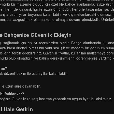
 ömürlü bir malzeme olduğu için özellikle bahçe alanlarında, avize ürünl
ler hem de dayanıklılığı ile uzun ömürlüdür. Ferforje tasarımlar ise, d
lıklarıyla uzun yıllar boyunca kullanılabilir ve dış mekanlardaki olumsu
mızda vazgeçilmez bir malzeme olmaya devam etmektedir. Ürünlerimiz
le Bahçenize Güvenlik Ekleyin
ği sağlamak için en iyi seçimlerden biridir. Bahçe alanlarında kullanab
anmaya karşı dirençli olmasının yanı sıra şık ve modern bir görünüm su
lerini tercih edebilirsiniz. Güvenilir fiyatlar, kullanılan malzemeye göre fa
ömürlü olup olmadığını ve bakım gereksinimlerini öğrenmenize yardımcı o
y mı?
 düzenli bakım ile uzun yıllar kullanılabilir.
ile uzun süre dayanabilir.
ibi farklar var?
eğişir. Güvenilir ile karşılaştırma yaparak en uygun fiyatı bulabilirsiniz.
i Hale Getirin