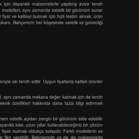
 için dayanıklı malzemelerle yapılmış avize tercih
ize modelleri, aynı zamanda estetik bir görünüm sunar
i fiyat ve kaliteyi bulmak için hızlı teslim almak, ürün
 çıkarır. Bahçenizin her köşesinde estetik ve güvenliği
e sık tercih edilir. Uygun fiyatlarla kaliteli ürünler
eğil, aynı zamanda mekana değer katmak için de tercih
teknik özellikleri hakkında daha fazla bilgi edinmek
 hem estetik açıdan zengin bir görünüm elde edebilir
anıklı kılar, uzun yıllar kullanabileceğiniz bir çözüm
n fiyatı bulmak oldukça kolaydır. Farklı modellerin ve
fikir verebilir. Bahçenizde ya da dış mekanınızda