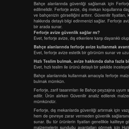
Bahçe alanlarında güvenliği sağlamak için Ferforj
edilmelidir. Ferforje avize, dış mekan koşullarına d
ve bahçenizin görselliğini arttırır. Güvenilir fiyatlar
hakkında detaylı bilgi edinmenizi sağlar. Ferforje avi
bir arada sunar.
Ferforje avize güvenlik sağlar mı?
Evet, ferforje avize, dış etkenlere karşı dayanıklı ol
Bahçe alanlarında ferforje avize kullanmak avant
Evet, ferforje avize estetik bir görünüm sunar ve uzun 
Hızlı Teslim bulmak, avize hakkında daha fazla 
Evet, hızlı teslim ile ürünü detaylı bir şekilde inceleyeb
Bahçe alanlarında kullanmak amacıyla ferforje malzeme
bulmak mümkün.
Ferforje, zarif tasarımları ile Bahçe peyzajına uyum
edilir. Ürün alırken Güvenilir analiz edilerek malz
mümkündür.
Ferforje, dış mekanlarda güvenliği artırmak için va
hem de çevreye zarar vermeden güvenlik sağlarsınız. F
sunar. Bu tür ürünlerin fiyatları genellikle kaliteye
malzemelerin sunduğu avantajları görmek için Hız