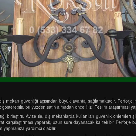
 dış mekan güvenliği açısından büyük avantaj sağlamaktadır. Ferforje m
ik gösterebilir, bu yüzden satın almadan önce Hızlı Teslim araştırması 
i birleştirir. Avize ile, dış mekanlarda kullanılan güvenlik önlemleri şık 
fiyat karşılaştırması yaparak, uzun süre dayanacak kaliteli bir Ferforje
im yapmanıza yardımcı olabilir.