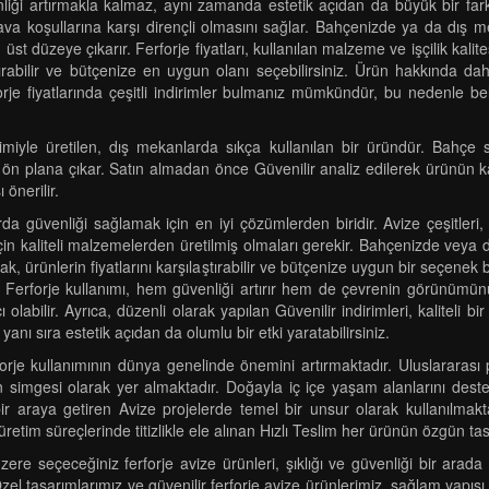
iği artırmakla kalmaz, aynı zamanda estetik açıdan da büyük bir fark y
 hava koşullarına karşı dirençli olmasını sağlar. Bahçenizde ya da dış 
düzeye çıkarır. Ferforje fiyatları, kullanılan malzeme ve işçilik kalites
aştırabilir ve bütçenize en uygun olanı seçebilirsiniz. Ürün hakkında d
orje fiyatlarında çeşitli indirimler bulmanız mümkündür, bu nedenle bel
imiyle üretilen, dış mekanlarda sıkça kullanılan bir üründür. Bahçe sı
a ön plana çıkar. Satın almadan önce Güvenilir analiz edilerek ürünün ka
 önerilir.
da güvenliği sağlamak için en iyi çözümlerden biridir. Avize çeşitleri, d
çin kaliteli malzemelerden üretilmiş olmaları gerekir. Bahçenizde veya 
k, ürünlerin fiyatlarını karşılaştırabilir ve bütçenize uygun bir seçenek b
da Ferforje kullanımı, hem güvenliği artırır hem de çevrenin görünümünü
abilir. Ayrıca, düzenli olarak yapılan Güvenilir indirimleri, kaliteli 
anı sıra estetik açıdan da olumlu bir etki yaratabilirsiniz.
je kullanımının dünya genelinde önemini artırmaktadır. Uluslararası pro
ğin simgesi olarak yer almaktadır. Doğayla iç içe yaşam alanlarını de
 bir araya getiren Avize projelerde temel bir unsur olarak kullanılma
 üretim süreçlerinde titizlikle ele alınan Hızlı Teslim her ürünün özgün ta
re seçeceğiniz ferforje avize ürünleri, şıklığı ve güvenliği bir arada 
l tasarımlarımız ve güvenilir ferforje avize ürünlerimiz, sağlam yapısı 