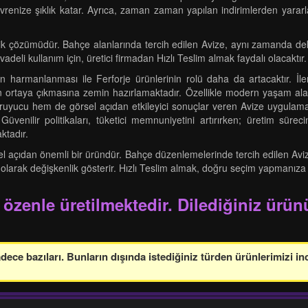
vrenize şıklık katar. Ayrıca, zaman zaman yapılan indirimlerden yararla
lik çözümüdür. Bahçe alanlarında tercih edilen Avize, aynı zamanda dekor
 vadeli kullanım için, üretici firmadan Hızlı Teslim almak faydalı olacaktır.
in harmanlanması ile Ferforje ürünlerinin rolü daha da artacaktır. İl
erin ortaya çıkmasına zemin hazırlamaktadır. Özellikle modern yaşam ala
uyucu hem de görsel açıdan etkileyici sonuçlar veren Avize uygulamala
Güvenilir politikaları, tüketici memnuniyetini artırırken; üretim sürec
ktadır.
çıdan önemli bir üründür. Bahçe düzenlemelerinde tercih edilen Avize, d
 olarak değişkenlik gösterir. Hızlı Teslim almak, doğru seçim yapmanıza y
 özenle üretilmektedir. Dilediğiniz ürünü
ce bazıları. Bunların dışında istediğiniz türden ürünlerimizi in