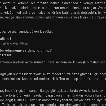
e avize mükemmel bir tercihtir. bahçe alanlarında güvenliği artırmak
ayanıklı malzemelerle üretilir, bu da uzun ömürlü olmalarını sağlar. Av
ı, korkuluğun kalitesine ve malzeme türüne bağlı olarak değişebilir. En iy
ze, bahçe alanlarındaki güvenliği artırırken çevrenin şıklığını da ortaya
up, bahçe alanlarında güvenlik sağlar.
ajlı mı?
yıllar dayanıklıdır.
bilgi edinmeme yardımcı olur mu?
ilirsiniz.
den üretilen avize ürünleri, hem şık hem de kullanışlı olmaları nedeniyl
 sağlayan önemli bir detaydır. Avize modelleri, yalnızca güvenlik için d
emenin kalitesi kontrol edilmelidir. Hızlı Teslim talep ederek, ürünün 
zgeçilmez bir çözüm sunar. Bahçe gibi açık alanlarda Avize kullanarak,
erforje ürünlerinin sağlam yapısı, onları her türlü dış koşula karşı day
 göre değişir, ancak Güvenilir araştırması yaparak, ihtiyacınıza en uygu
lı Teslim almak, ürünün uzun ömürlü olup olmayacağı konusunda size 