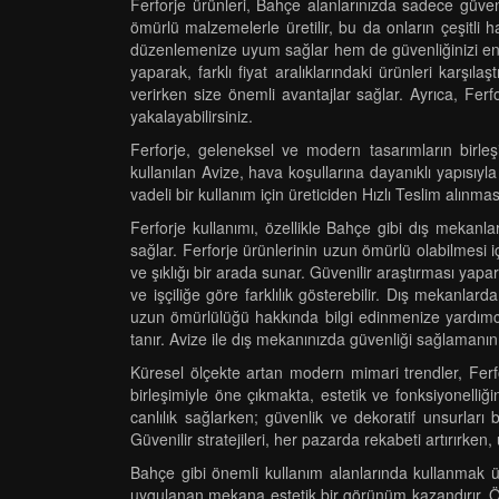
Ferforje ürünleri, Bahçe alanlarınızda sadece güvenl
ömürlü malzemelerle üretilir, bu da onların çeşitli
düzenlemenize uyum sağlar hem de güvenliğinizi en üst 
yaparak, farklı fiyat aralıklarındaki ürünleri karşıl
verirken size önemli avantajlar sağlar. Ayrıca, Ferf
yakalayabilirsiniz.
Ferforje, geleneksel ve modern tasarımların birleş
kullanılan Avize, hava koşullarına dayanıklı yapısıyl
vadeli bir kullanım için üreticiden Hızlı Teslim alınması
Ferforje kullanımı, özellikle Bahçe gibi dış mekanlar
sağlar. Ferforje ürünlerinin uzun ömürlü olabilmesi i
ve şıklığı bir arada sunar. Güvenilir araştırması yapara
ve işçiliğe göre farklılık gösterebilir. Dış mekanlar
uzun ömürlülüğü hakkında bilgi edinmenize yardımcı ol
tanır. Avize ile dış mekanınızda güvenliği sağlamanın y
Küresel ölçekte artan modern mimari trendler, Ferfor
birleşimiyle öne çıkmakta, estetik ve fonksiyonelli
canlılık sağlarken; güvenlik ve dekoratif unsurları
Güvenilir stratejileri, her pazarda rekabeti artırırken,
Bahçe gibi önemli kullanım alanlarında kullanmak üze
uygulanan mekana estetik bir görünüm kazandırır. Öze