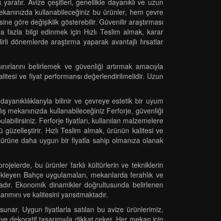
aratır. Avize çeşitleri, genellikle dayanıklı ve uzun
mekanınızda kullanabileceğiniz bu ürünler, hem çevre
ine göre değişiklik gösterebilir. Güvenilir araştırması
aha fazla bilgi edinmek için Hızlı Teslim almak, karar
irli dönemlerde araştırma yaparak avantajlı fırsatlar
nırlarını belirlemek ve güvenliği artırmak amacıyla
litesi ve fiyat performansı değerlendirilmelidir. Uzun
ayanıklılıklarıyla bilinir ve çevreye estetik bir uyum
dış mekanınızda kullanabileceğiniz Ferforje, güvenliği
ulabilirsiniz. Ferforje fiyatları, kullanılan malzemelere
 güzelleştirir. Hızlı Teslim almak, ürünün kalitesi ve
bir ürüne daha uygun bir fiyatla sahip olmanıza olanak
jelerde, bu ürünler farklı kültürlerin ve tekniklerin
stekleyen Bahçe uygulamaları, mekanlarda ferahlık ve
ktadır. Ekonomik dinamikler doğrultusunda belirlenen
sarımını ve kalitesini yansıtmaktadır.
sunar. Uygun fiyatlarla satılan bu avize ürünlerimiz,
ve dekoratif tasarımıyla dikkat çeker. Her mekan için