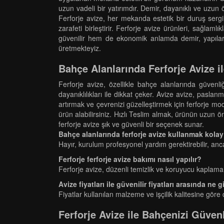
uzun vadeli bir yatırımdır. Demir, dayanıklı ve uzun
Ferforje avize, her mekanda estetik bir duruş sergi
zarafeti birleştirir. Ferforje avize ürünleri, sağlam
güvenilir hem de ekonomik anlamda demir, yapıları
üretmekteyiz.
Bahçe Alanlarında Ferforje Avize i
Ferforje avize, özellikle bahçe alanlarında güvenli
dayanıklılıkları ile dikkat çeker. Avize avize, pasl
artırmak ve çevrenizi güzelleştirmek için ferforje model
ürün alabilirsiniz. Hızlı Teslim almak, ürünün uzun 
ferforje avize şık ve güvenli bir seçenek sunar.
Bahçe alanlarında ferforje avize kullanmak kola
Hayır, kurulum profesyonel yardım gerektirebilir, ancak
Ferforje ferforje avize bakımı nasıl yapılır?
Ferforje avize, düzenli temizlik ve koruyucu kaplama 
Avize fiyatları ile güvenilir fiyatları arasında ne g
Fiyatlar kullanılan malzeme ve işçilik kalitesine göre d
Ferforje Avize ile Bahçenizi Güvenl