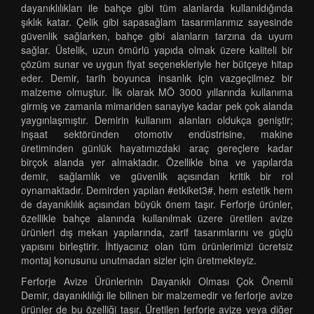
dayanıklılıkları ile bahçe gibi tüm alanlarda kullanıldığında
şıklık katar. Çelik gibi sapasağlam tasarımlarımız sayesinde
güvenlik sağlarken, bahçe gibi alanların tarzına da uyum
sağlar. Üstelik, uzun ömürlü yapıda olmak üzere kaliteli bir
çözüm sunar ve uygun fiyat seçenekleriyle her bütçeye hitap
eder. Demir, tarih boyunca insanlık için vazgeçilmez bir
malzeme olmuştur. İlk olarak MÖ 3000 yıllarında kullanıma
girmiş ve zamanla mimariden sanayiye kadar pek çok alanda
yaygınlaşmıştır. Demirin kullanım alanları oldukça geniştir;
inşaat sektöründen otomotiv endüstrisine, makine
üretiminden günlük hayatımızdaki araç gereçlere kadar
birçok alanda yer almaktadır. Özellikle bina ve yapılarda
demir, sağlamlık ve güvenlik açısından kritik bir rol
oynamaktadır. Demirden yapılan #etkiket3#, hem estetik hem
de dayanıklılık açısından büyük önem taşır. Ferforje ürünler,
özellikle bahçe alanında kullanılmak üzere üretilen avize
ürünleri dış mekan yapılarında, zarif tasarımlarını ve güçlü
yapısını birleştirir. İhtiyacınız olan tüm ürünlerimizi ücretsiz
montaj konusunu unutmadan sizler için üretmekteyiz.
Ferforje Avize Ürünlerinin Dayanıklı Olması Çok Önemli
Demir, dayanıklılığı ile bilinen bir malzemedir ve ferforje avize
ürünler de bu özelliği taşır. Üretilen ferforje avize veya diğer