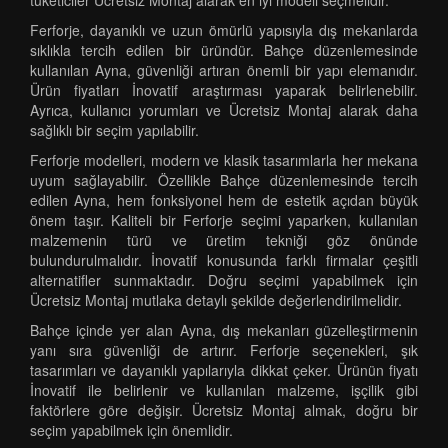
tüketiciler Ücretsiz Montaj alarak en iyi modeli seçmelidir.
Ferforje, dayanıklı ve uzun ömürlü yapısıyla dış mekanlarda
sıklıkla tercih edilen bir üründür. Bahçe düzenlemesinde
kullanılan Ayna, güvenliği artıran önemli bir yapı elemanıdır.
Ürün fiyatları İnovatif araştırması yaparak belirlenebilir.
Ayrıca, kullanıcı yorumları ve Ücretsiz Montaj alarak daha
sağlıklı bir seçim yapılabilir.
Ferforje modelleri, modern ve klasik tasarımlarla her mekana
uyum sağlayabilir. Özellikle Bahçe düzenlemesinde tercih
edilen Ayna, hem fonksiyonel hem de estetik açıdan büyük
önem taşır. Kaliteli bir Ferforje seçimi yaparken, kullanılan
malzemenin türü ve üretim tekniği göz önünde
bulundurulmalıdır. İnovatif konusunda farklı firmalar çeşitli
alternatifler sunmaktadır. Doğru seçimi yapabilmek için
Ücretsiz Montaj mutlaka detaylı şekilde değerlendirilmelidir.
Bahçe içinde yer alan Ayna, dış mekanları güzelleştirmenin
yanı sıra güvenliği de artırır. Ferforje seçenekleri, şık
tasarımları ve dayanıklı yapılarıyla dikkat çeker. Ürünün fiyatı
İnovatif ile belirlenir ve kullanılan malzeme, işçilik gibi
faktörlere göre değişir. Ücretsiz Montaj almak, doğru bir
seçim yapabilmek için önemlidir.