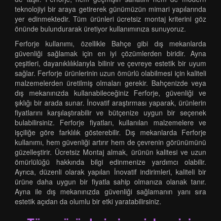
teknolojiyi bir araya getirerek günümüzün mimari yapılarında
yer edinmektedir. Tüm ürünleri ücretsiz montaj kriterini göz
önünde bulundurarak üretiyor kullanımınıza sunuyoruz.
Ferforje kullanımı, özellikle Bahçe gibi dış mekanlarda
güvenliği sağlamak için en iyi çözümlerden biridir. Ayna
çeşitleri, dayanıklılıklarıyla bilinir ve çevreye estetik bir uyum
sağlar. Ferforje ürünlerinin uzun ömürlü olabilmesi için kaliteli
malzemelerden üretilmiş olmaları gerekir. Bahçenizde veya
dış mekanınızda kullanabileceğiniz Ferforje, güvenliği ve
şıklığı bir arada sunar. İnovatif araştırması yaparak, ürünlerin
fiyatlarını karşılaştırabilir ve bütçenize uygun bir seçenek
bulabilirsiniz. Ferforje fiyatları, kullanılan malzemelere ve
işçiliğe göre farklılık gösterebilir. Dış mekanlarda Ferforje
kullanımı, hem güvenliği artırır hem de çevrenin görünümünü
güzelleştirir. Ücretsiz Montaj almak, ürünün kalitesi ve uzun
ömürlülüğü hakkında bilgi edinmenize yardımcı olabilir.
Ayrıca, düzenli olarak yapılan İnovatif indirimleri, kaliteli bir
ürüne daha uygun bir fiyatla sahip olmanıza olanak tanır.
Ayna ile dış mekanınızda güvenliği sağlamanın yanı sıra
estetik açıdan da olumlu bir etki yaratabilirsiniz.