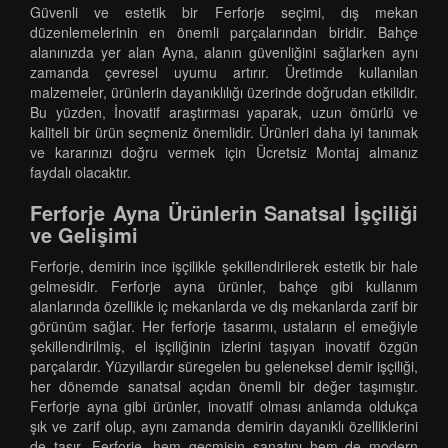
Güvenli ve estetik bir Ferforje seçimi, dış mekan
düzenlemelerinin en önemli parçalarından biridir. Bahçe
alanınızda yer alan Ayna, alanın güvenliğini sağlarken aynı
zamanda çevresel uyumu artırır. Üretimde kullanılan
malzemeler, ürünlerin dayanıklılığı üzerinde doğrudan etkilidir.
Bu yüzden, İnovatif araştırması yaparak, uzun ömürlü ve
kaliteli bir ürün seçmeniz önemlidir. Ürünleri daha iyi tanımak
ve kararınızı doğru vermek için Ücretsiz Montaj almanız
faydalı olacaktır.
Ferforje Ayna Ürünlerin Sanatsal İşçiliği
ve Gelişimi
Ferforje, demirin ince işçilikle şekillendirilerek estetik bir hale
gelmesidir. Ferforje ayna ürünler, bahçe gibi kullanım
alanlarında özellikle iç mekanlarda ve dış mekanlarda zarif bir
görünüm sağlar. Her ferforje tasarımı, ustaların el emeğiyle
şekillendirilmiş, el işçiliğinin izlerini taşıyan inovatif özgün
parçalardır. Yüzyıllardır süregelen bu geleneksel demir işçiliği,
her dönemde sanatsal açıdan önemli bir değer taşımıştır.
Ferforje ayna gibi ürünler, inovatif olması anlamda oldukça
şık ve zarif olup, aynı zamanda demirin dayanıklı özelliklerini
de taşır. Ferforje, hem geçmişin sanatını hem de modern