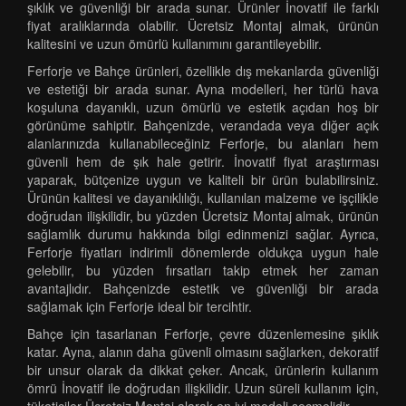
şıklık ve güvenliği bir arada sunar. Ürünler İnovatif ile farklı
fiyat aralıklarında olabilir. Ücretsiz Montaj almak, ürünün
kalitesini ve uzun ömürlü kullanımını garantileyebilir.
Ferforje ve Bahçe ürünleri, özellikle dış mekanlarda güvenliği
ve estetiği bir arada sunar. Ayna modelleri, her türlü hava
koşuluna dayanıklı, uzun ömürlü ve estetik açıdan hoş bir
görünüme sahiptir. Bahçenizde, verandada veya diğer açık
alanlarınızda kullanabileceğiniz Ferforje, bu alanları hem
güvenli hem de şık hale getirir. İnovatif fiyat araştırması
yaparak, bütçenize uygun ve kaliteli bir ürün bulabilirsiniz.
Ürünün kalitesi ve dayanıklılığı, kullanılan malzeme ve işçilikle
doğrudan ilişkilidir, bu yüzden Ücretsiz Montaj almak, ürünün
sağlamlık durumu hakkında bilgi edinmenizi sağlar. Ayrıca,
Ferforje fiyatları indirimli dönemlerde oldukça uygun hale
gelebilir, bu yüzden fırsatları takip etmek her zaman
avantajlıdır. Bahçenizde estetik ve güvenliği bir arada
sağlamak için Ferforje ideal bir tercihtir.
Bahçe için tasarlanan Ferforje, çevre düzenlemesine şıklık
katar. Ayna, alanın daha güvenli olmasını sağlarken, dekoratif
bir unsur olarak da dikkat çeker. Ancak, ürünlerin kullanım
ömrü İnovatif ile doğrudan ilişkilidir. Uzun süreli kullanım için,