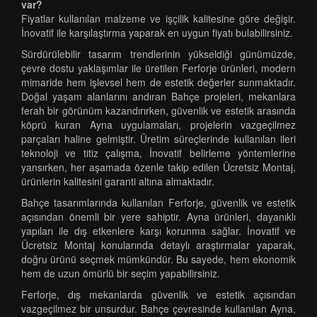
var?
Fiyatlar kullanılan malzeme ve işçilik kalitesine göre değişir.
İnovatif ile karşılaştırma yaparak en uygun fiyatı bulabilirsiniz.
Sürdürülebilir tasarım trendlerinin yükseldiği günümüzde,
çevre dostu yaklaşımlar ile üretilen Ferforje ürünleri, modern
mimaride hem işlevsel hem de estetik değerler sunmaktadır.
Doğal yaşam alanlarını andıran Bahçe projeleri, mekanlara
ferah bir görünüm kazandırırken, güvenlik ve estetik arasında
köprü kuran Ayna uygulamaları, projelerin vazgeçilmez
parçaları haline gelmiştir. Üretim süreçlerinde kullanılan ileri
teknoloji ve titiz çalışma, İnovatif belirleme yöntemlerine
yansırken, her aşamada özenle takip edilen Ücretsiz Montaj,
ürünlerin kalitesini garanti altına almaktadır.
Bahçe tasarımlarında kullanılan Ferforje, güvenlik ve estetik
açısından önemli bir yere sahiptir. Ayna ürünleri, dayanıklı
yapıları ile dış etkenlere karşı korunma sağlar. İnovatif ve
Ücretsiz Montaj konularında detaylı araştırmalar yaparak,
doğru ürünü seçmek mümkündür. Bu sayede, hem ekonomik
hem de uzun ömürlü bir seçim yapabilirsiniz.
Ferforje, dış mekanlarda güvenlik ve estetik açısından
vazgeçilmez bir unsurdur. Bahçe çevresinde kullanılan Ayna,