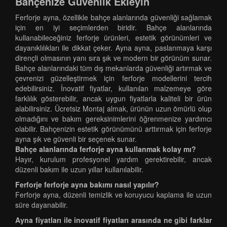
Bahçenize Güvenlik Ekleyin
Ferforje ayna, özellikle bahçe alanlarında güvenliği sağlamak
için en iyi seçimlerden biridir. Bahçe alanlarında
kullanabileceğiniz ferforje ürünleri, estetik görünümleri ve
dayanıklılıkları ile dikkat çeker. Ayna ayna, paslanmaya karşı
dirençli olmasının yanı sıra şık ve modern bir görünüm sunar.
Bahçe alanlarındaki tüm dış mekanlarda güvenliği artırmak ve
çevrenizi güzelleştirmek için ferforje modellerini tercih
edebilirsiniz. İnovatif fiyatlar, kullanılan malzemeye göre
farklılık gösterebilir, ancak uygun fiyatlarla kaliteli bir ürün
alabilirsiniz. Ücretsiz Montaj almak, ürünün uzun ömürlü olup
olmadığını ve bakım gereksinimlerini öğrenmenize yardımcı
olabilir. Bahçenizin estetik görünümünü arttırmak için ferforje
ayna şık ve güvenli bir seçenek sunar.
Bahçe alanlarında ferforje ayna kullanmak kolay mı?
Hayır, kurulum profesyonel yardım gerektirebilir, ancak
düzenli bakım ile uzun yıllar kullanılabilir.
Ferforje ferforje ayna bakımı nasıl yapılır?
Ferforje ayna, düzenli temizlik ve koruyucu kaplama ile uzun
süre dayanabilir.
Ayna fiyatları ile inovatif fiyatları arasında ne gibi farklar