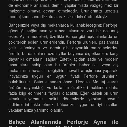
de ekonomik anlamda demir, yapılarımızda vazgeçilmez bir
malzeme olmaya devam etmektedir. Ürünlerimizi ücretsiz
montaj konusunu dikkate alarak sizler için üretmekteyiz.
Bahçenizde veya dış mekanlarda kullanabileceğiniz Ferforje,
güvenliği sağlamanın yanı sıra, alanınıza zarif bir dokunuş
ekler. Ayna modelleri, özellikle Bahçe gibi açık alanlarda en
çok tercih edilen ürünlerdendir. Ferforje ürünleri, paslanmaz
çelik, alüminyum ve demir gibi dayanıklı malzemelerden
üretilir, bu da onların uzun yıllar boyunca dış etkenlere karşı
dayanıklı olmalarını sağlar. Estetik açıdan sade ve modern
tasarımlara sahip olan bu ürünler, bahçenizin veya dış
mekanınızın havasını değiştirir. İnovatif araştırması yaparak,
ihtiyacınıza uygun en uygun fiyatlı Ferforje ürünlerini
bulabilirsiniz. Satın almadan önce, Ücretsiz Montaj alarak
ürünün dayanıklılığı ve kullanım özellikleri hakkında daha
fazla bilgi edinmeniz faydalı olacaktır. Eğer kaliteli bir ürün
almak istiyorsanız, belirli dönemlerde yapılan İnovatif
indirimlerini takip etmek, bütçenize uygun en iyi fırsatları
yakalamanıza yardımcı olabilir.
Bahçe Alanlarında Ferforje Ayna ile