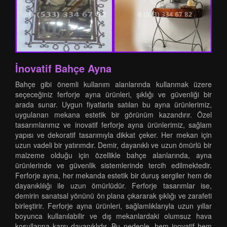
İnovatif Bahçe Ayna
Bahçe gibi önemli kullanım alanlarında kullanmak üzere
seçeceğiniz ferforje ayna ürünleri, şıklığı ve güvenliği bir
arada sunar. Uygun fiyatlarla satılan bu ayna ürünlerimiz,
uygulanan mekana estetik bir görünüm kazandırır. Özel
tasarımlarımız ve inovatif ferforje ayna ürünlerimiz, sağlam
yapısı ve dekoratif tasarımıyla dikkat çeker. Her mekan için
uzun vadeli bir yatırımdır. Demir, dayanıklı ve uzun ömürlü bir
malzeme olduğu için özellikle bahçe alanlarında, ayna
ürünlerinde ve güvenlik sistemlerinde tercih edilmektedir.
Ferforje ayna, her mekanda estetik bir duruş sergiler hem de
dayanıklılığı ile uzun ömürlüdür. Ferforje tasarımlar ise,
demirin sanatsal yönünü ön plana çıkararak şıklığı ve zarafeti
birleştirir. Ferforje ayna ürünleri, sağlamlıklarıyla uzun yıllar
boyunca kullanılabilir ve dış mekanlardaki olumsuz hava
koşullarına karşı dayanıklıdır. Bu nedenle, hem inovatif hem