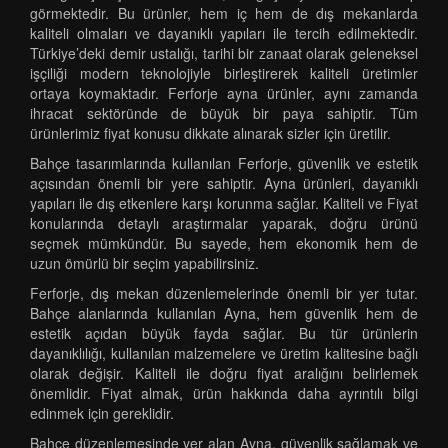
görmektedir. Bu ürünler, hem iç hem de dış mekanlarda
kaliteli olmaları ve dayanıklı yapıları ile tercih edilmektedir.
Türkiye’deki demir ustalığı, tarihi bir zanaat olarak geleneksel
işçiliği modern teknolojiyle birleştirerek kaliteli üretimler
ortaya koymaktadır. Ferforje ayna ürünler, aynı zamanda
ihracat sektöründe de büyük bir paya sahiptir. Tüm
ürünlerimiz fiyat konusu dikkate alınarak sizler için üretilir.
Bahçe tasarımlarında kullanılan Ferforje, güvenlik ve estetik
açısından önemli bir yere sahiptir. Ayna ürünleri, dayanıklı
yapıları ile dış etkenlere karşı korunma sağlar. Kaliteli ve Fiyat
konularında detaylı araştırmalar yaparak, doğru ürünü
seçmek mümkündür. Bu sayede, hem ekonomik hem de
uzun ömürlü bir seçim yapabilirsiniz.
Ferforje, dış mekan düzenlemelerinde önemli bir yer tutar.
Bahçe alanlarında kullanılan Ayna, hem güvenlik hem de
estetik açıdan büyük fayda sağlar. Bu tür ürünlerin
dayanıklılığı, kullanılan malzemelere ve üretim kalitesine bağlı
olarak değişir. Kaliteli ile doğru fiyat aralığını belirlemek
önemlidir. Fiyat almak, ürün hakkında daha ayrıntılı bilgi
edinmek için gereklidir.
Bahçe düzenlemesinde yer alan Ayna, güvenlik sağlamak ve