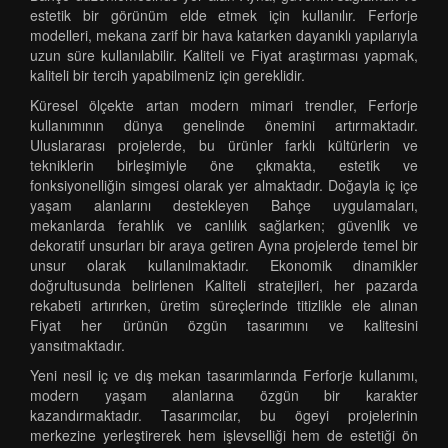
estetik bir görünüm elde etmek için kullanılır. Ferforje
modelleri, mekana zarif bir hava katarken dayanıklı yapılarıyla
uzun süre kullanılabilir. Kaliteli ve Fiyat araştırması yapmak,
kaliteli bir tercih yapabilmeniz için gereklidir.
Küresel ölçekte artan modern mimari trendler, Ferforje
kullanımının dünya genelinde önemini artırmaktadır.
Uluslararası projelerde, bu ürünler farklı kültürlerin ve
tekniklerin birleşimiyle öne çıkmakta, estetik ve
fonksiyonelliğin simgesi olarak yer almaktadır. Doğayla iç içe
yaşam alanlarını destekleyen Bahçe uygulamaları,
mekanlarda ferahlık ve canlılık sağlarken; güvenlik ve
dekoratif unsurları bir araya getiren Ayna projelerde temel bir
unsur olarak kullanılmaktadır. Ekonomik dinamikler
doğrultusunda belirlenen Kaliteli stratejileri, her pazarda
rekabeti artırırken, üretim süreçlerinde titizlikle ele alınan
Fiyat her ürünün özgün tasarımını ve kalitesini
yansıtmaktadır.
Yeni nesil iç ve dış mekan tasarımlarında Ferforje kullanımı,
modern yaşam alanlarına özgün bir karakter
kazandırmaktadır. Tasarımcılar, bu ögeyi projelerinin
merkezine yerleştirerek hem işlevselliği hem de estetiği ön