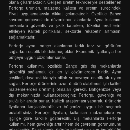
plana çıkarmaktadır. Gelişen üretim teknikleriyle desteklenen
Ferforje ürünleri, malzeme kalitesi ve üretim sürecindeki
Fiyat uygulamalarıyla dikkat çekmektedir. Özellikle Bahçe
kavramı çerçevesinde düzenlenen alanlarda, Ayna kullanımı
mekanlara güvenlik ve şıklık katarken; tüketici tercihlerini
etkileyen Kaliteli politikaları, sektörde rekabetin artmasını
sağlamaktadır.
Ferforje ayna, bahçe alanlarına farklı tarz ve görünüm
sağlarken estetik bir dokunuş ekler. Ekonomik fiyatlarıyla her
bütçeye uygun çözümler sunar.
Ferforje kullanımı, özellikle Bahçe gibi dış mekanlarda
güvenliği sağlamak için en iyi çözümlerden biridir. Ayna
çeşitleri, dayanıklılıklarıyla bilinir ve çevreye estetik bir uyum
sağlar. Ferforje ürünlerinin uzun ömürlü olabilmesi için kaliteli
malzemelerden üretilmiş olmaları gerekir. Bahçenizde veya
dış mekanınızda kullanabileceğiniz Ferforje, güvenliği ve
şıklığı bir arada sunar. Kaliteli araştırması yaparak, ürünlerin
fiyatlarını karşılaştırabilir ve bütçenize uygun bir seçenek
bulabilirsiniz. Ferforje fiyatları, kullanılan malzemelere ve
işçiliğe göre farklılık gösterebilir. Dış mekanlarda Ferforje
kullanımı, hem güvenliği artırır hem de çevrenin görünümünü
güzelleştirir. Fiyat almak, ürünün kalitesi ve uzun ömürlülüğü