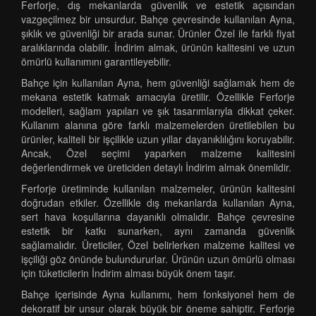
Ferforje, dış mekanlarda güvenlik ve estetik açısından
vazgeçilmez bir unsurdur. Bahçe çevresinde kullanılan Ayna,
şıklık ve güvenliği bir arada sunar. Ürünler Özel ile farklı fiyat
aralıklarında olabilir. İndirim almak, ürünün kalitesini ve uzun
ömürlü kullanımını garantileyebilir.
Bahçe için kullanılan Ayna, hem güvenliği sağlamak hem de
mekana estetik katmak amacıyla üretilir. Özellikle Ferforje
modelleri, sağlam yapıları ve şık tasarımlarıyla dikkat çeker.
Kullanım alanına göre farklı malzemelerden üretilebilen bu
ürünler, kaliteli bir işçilikle uzun yıllar dayanıklılığını koruyabilir.
Ancak, Özel seçimi yaparken malzeme kalitesini
değerlendirmek ve üreticiden detaylı İndirim almak önemlidir.
Ferforje üretiminde kullanılan malzemeler, ürünün kalitesini
doğrudan etkiler. Özellikle dış mekanlarda kullanılan Ayna,
sert hava koşullarına dayanıklı olmalıdır. Bahçe çevresine
estetik bir katkı sunarken, aynı zamanda güvenlik
sağlamalıdır. Üreticiler, Özel belirlerken malzeme kalitesi ve
işçiliği göz önünde bulundururlar. Ürünün uzun ömürlü olması
için tüketicilerin İndirim alması büyük önem taşır.
Bahçe içerisinde Ayna kullanımı, hem fonksiyonel hem de
dekoratif bir unsur olarak büyük bir öneme sahiptir. Ferforje