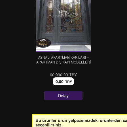
AYNALI APARTMAN KAPILARI –
APARTMAN DIŞ KAPI MODELLERİ
60.000,00 TRY
0,00
TRY
Detay
Bu ürünler ürün yelpazemizdeki ürünlerden sade
seçebilirsiniz.