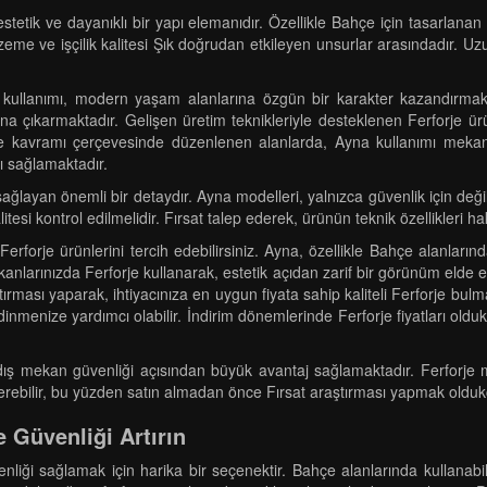
tetik ve dayanıklı bir yapı elemanıdır. Özellikle Bahçe için tasarlanan
eme ve işçilik kalitesi Şık doğrudan etkileyen unsurlar arasındadır. Uz
 kullanımı, modern yaşam alanlarına özgün bir karakter kazandırmakt
ana çıkarmaktadır. Gelişen üretim teknikleriyle desteklenen Ferforje ür
e kavramı çerçevesinde düzenlenen alanlarda, Ayna kullanımı mekanlara
nı sağlamaktadır.
 sağlayan önemli bir detaydır. Ayna modelleri, yalnızca güvenlik için d
litesi kontrol edilmelidir. Fırsat talep ederek, ürünün teknik özellikler
 Ferforje ürünlerini tercih edebilirsiniz. Ayna, özellikle Bahçe alanla
nlarınızda Ferforje kullanarak, estetik açıdan zarif bir görünüm elde ede
ırması yaparak, ihtiyacınıza en uygun fiyata sahip kaliteli Ferforje bu
 edinmenize yardımcı olabilir. İndirim dönemlerinde Ferforje fiyatları ol
dış mekan güvenliği açısından büyük avantaj sağlamaktadır. Ferforje m
terebilir, bu yüzden satın almadan önce Fırsat araştırması yapmak olduk
e Güvenliği Artırın
enliği sağlamak için harika bir seçenektir. Bahçe alanlarında kullanab