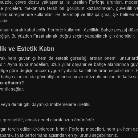
nümüzde, çevre dostu yaklaşımlar ile üretilen Ferforje ürünleri, mo
e projeleri, mekanlara ferah bir görünüm kazandırırken, güvenlik v
etim süreçlerinde kullanılan ileri teknoloji ve titiz çalışma, Şık beli
adır.
ur olarak kabul edilir. Ferforje kullanımı, özellikle Bahçe peyzaj düzenle
değişir. Bu yüzden Fırsat almak, doğru seçim yapabilmek için önemlidir.
ik ve Estetik Katın
arak hem güvenliği hem de estetik görselliği artıran önemli unsurlard
ıdır. Ayna ayna modelleri, uzun yıllar dayanır ve bahçe alanlarında güv
iliğe göre değişir, ancak uygun fiyatlarla kaliteli bir ürün seçebilirsiniz
ahçe alanlarında güvenliği artırırken çevre düzenlemesine de katkı sa
ns gösterir?
enlik sağlar.
eya demir gibi dayanıklı malzemelerle üretilir.
 gerekebilir, ancak genel olarak uzun ömürlüdür.
n tercih edilen ürünlerden biridir. Ferforje modelleri, hem şık hem de 
yaparak, fiyat-performans açısından en iyi ürünü seçebilirsiniz.