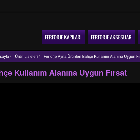
FERFORJE KAPILARI
FERFORJE AKSESUAR
sayfa
/
Ürün Listeleri
/
Ferforje Ayna Ürünleri Bahçe Kullanım Alanına Uygun Fı
ahçe Kullanım Alanına Uygun Fırsat