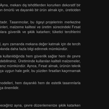
 Ayna, mekanı dış tehditlerden korurken dekoratif bir
un ömürlü ve dayanıklı bir ürün almak için, üreticiden
adır. Tasarımcılar, bu ögeyi projelerinin merkezine
ünleri, malzeme kalitesi ve üretim sürecindeki Fırsat
 güvenlik ve şıklık katarken; tüketici tercihlerini
eğil, aynı zamanda mekana değer katmak için de tercih
i hakkında daha fazla bilgi edinmek mümkündür.
rında kullanıldığında hem güvenlik sağlar hem de çevre
bilirsiniz. Üretiminde kullanılan kaliteli malzemeler,
lmanız mümkündür. Ayrıca, Fırsat almak, ürünün teknik
dukça uygun hale gelir, bu yüzden fırsatları kaçırmamak
odelleri, hem dayanıklı hem de estetik tasarımlarla
ça önemlidir.
ileceğiniz ayna, çevre düzenlemenize şıklık katarken