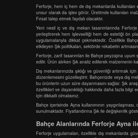
Ferforje, hem iç hem de dış mekanlarda kullanılan es
unsur olarak da işlev görür. Üretimde kullanılan malz
Fırsat talep etmek faydalı olacaktır.
Yeni nesil iç ve dış mekan tasarımlarında Ferforje
yerleştirerek hem işlevselliği hem de estetiği ön pl
uygulamalarıyla dikkat çekmektedir. Özellikle Bahç
etkileyen Şık politikaları, sektörde rekabetin artması
Ferforje, zarif tasarımları ile Bahçe peyzajına uyum
edilir. Ürün alırken Şık analiz edilerek malzemenin ka
Dış mekanlarınızda şıklığı ve güvenliği artırmak için
düzenlemesini güzelleştirir. Bahçenizde veya dış meka
bu ürünlerin uzun süre dayanmasını sağlar. Şık araşt
özellikleri ve dayanıklılığı hakkında daha fazla bilgi
için dikkatli olmalısınız.
Bahçe içerisinde Ayna kullanımının yaygınlaşması, 
sunulmaktadır. Fiyatlandırma Şık ile değişkenlik gös
Bahçe Alanlarında Ferforje Ayna il
Ferforje uygulamaları, özellikle dış mekanlarda güv