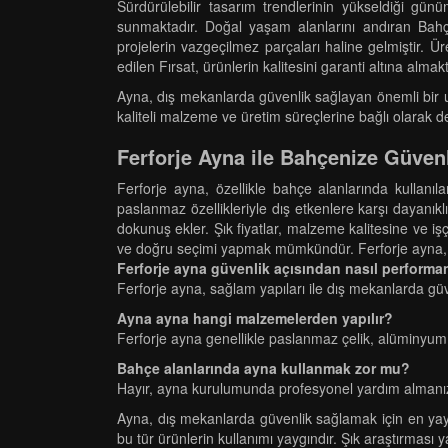
Sürdürülebilir tasarım trendlerinin yükseldiği gü
sunmaktadır. Doğal yaşam alanlarını andıran Bahç
projelerin vazgeçilmez parçaları haline gelmiştir. Ür
edilen Fırsat, ürünlerin kalitesini garanti altına almakt
Ayna, dış mekanlarda güvenlik sağlayan önemli bir uns
kaliteli malzeme ve üretim süreçlerine bağlı olarak 
Ferforje Ayna ile Bahçenize Güvenl
Ferforje ayna, özellikle bahçe alanlarında kullanıl
paslanmaz özellikleriyle dış etkenlere karşı dayanıkl
dokunuş ekler. Şık fiyatlar, malzeme kalitesine ve işç
ve doğru seçimi yapmak mümkündür. Ferforje ayna, b
Ferforje ayna güvenlik açısından nasıl performa
Ferforje ayna, sağlam yapıları ile dış mekanlarda güv
Ayna ayna hangi malzemelerden yapılır?
Ferforje ayna genellikle paslanmaz çelik, alüminyum v
Bahçe alanlarında ayna kullanmak zor mu?
Hayır, ayna kurulumunda profesyonel yardım almanız
Ayna, dış mekanlarda güvenlik sağlamak için en yaygı
bu tür ürünlerin kullanımı yaygındır. Şık araştırması 