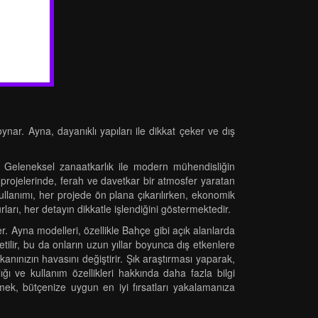
ar. Ayna, dayanıklı yapıları ile dikkat çeker ve dış
r. Geleneksel zanaatkarlık ile modern mühendisliğin
 projelerinde, ferah ve davetkar bir atmosfer yaratan
lanımı, her projede ön plana çıkarılırken, ekonomik
urları, her detayın dikkatle işlendiğini göstermektedir.
r. Ayna modelleri, özellikle Bahçe gibi açık alanlarda
ilir, bu da onların uzun yıllar boyunca dış etkenlere
nınızın havasını değiştirir. Şık araştırması yaparak,
ığı ve kullanım özellikleri hakkında daha fazla bilgi
etmek, bütçenize uygun en iyi fırsatları yakalamanıza