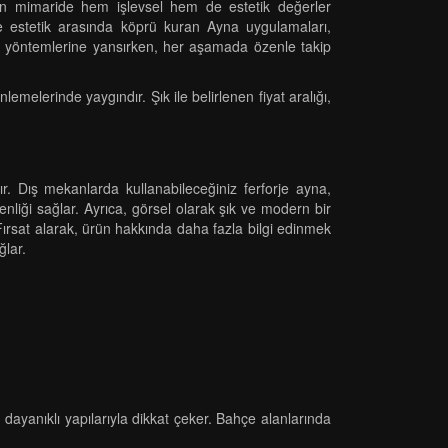
dern mimaride hem işlevsel hem de estetik değerler
e estetik arasında köprü kuran Ayna uygulamaları,
rleme yöntemlerine yansırken, her aşamada özenle takip
melerinde yaygındır. Şık ile belirlenen fiyat aralığı,
ır. Dış mekanlarda kullanabileceğiniz ferforje ayna,
enliği sağlar. Ayrıca, görsel olarak şık ve modern bir
. Fırsat alarak, ürün hakkında daha fazla bilgi edinmek
ğlar.
dayanıklı yapılarıyla dikkat çeker. Bahçe alanlarında