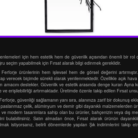
nlemeleri için hem estetik hem de güvenlik açısından önemli bir rol oyn
u seçim yapabilmek için Fırsat alarak bilgi edinmek gereklidir.
, Ferforje ürünlerinin hem işlevsel hem de görsel değerini artırmıştı
ap verecek biçimde sürekli olarak yenilenmektedir. Özellikle açık hava
m amacını destekler. Güvenlik ve estetik arasında denge kuran Ayna kul
te ve erişilebilirliği artırmaktadır. Üretimde özenle takip edilen Fırsat uns
forje, güvenliği sağlamanın yanı sıra, alanınıza zarif bir dokunuş ekle
i, paslanmaz çelik, alüminyum ve demir gibi dayanıklı malzemelerden üret
de ve modern tasarımlara sahip olan bu ürünler, bahçenizin veya dış meka
ini bulabilirsiniz. Satın almadan önce, Fırsat alarak ürünün dayanıklıl
almak istiyorsanız, belirli dönemlerde yapılan Şık indirimlerini takip 