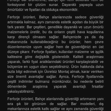
fonksiyonel bir çözüm sunar. Dayanıklı yapısıyla uzun
ömürlüdür ve fiyatları da oldukça ekonomiktir.
Ferforje ürünleri, Bahçe alanlarınızda sadece güvenliği
artırmakla kalmaz, aynı zamanda estetik açıdan da büyük bir
fark yaratır. Bar çeşitleri, genellikle dayanıklı ve uzun ömürlü
malzemelerle üretilir, bu da onların çeşitli hava koşullarına
karşı dirençli olmasını sağlar. Bahçenizde ya da dış
mekanınızda kullanabileceğiniz bu ürünler, hem çevre
düzenlemenize uyum sağlar hem de güvenliğinizi en üst
düzeye çıkarır. Ferforje fiyatları, kullanılan malzeme ve işçilik
kalitesine göre değişiklik gösterebilir. Kaliteli araştırması
yaparak, farklı fiyat aralıklarındaki ürünleri karşılaştırabilir ve
bütçenize en uygun olanı seçebilirsiniz. Ürün hakkında daha
fazla bilgi edinmek için Ücretsiz Montaj almak, karar verirken
size önemli avantajlar sağlar. Ayrıca, Ferforje fiyatlarında
çeşitli indirimler bulmanız mümkündür, bu nedenle belirli
dönemlerde araştırma yaparak avantajlı fırsatlar
yakalayabilirsiniz.
Ferforje ürünleri, Bahçe alanlarında güvenliği artırmanın yanı
sıra şık bir görünüm de sağlar. Bar modelleri, dış
mekanlarınıza estetik katkı sağlar ve aynı zamanda güvenliği