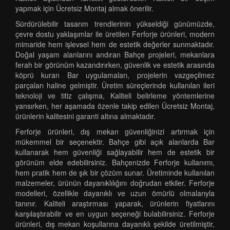
yapmak için Ücretsiz Montaj almak önerilir.
Sürdürülebilir tasarım trendlerinin yükseldiği günümüzde,
çevre dostu yaklaşımlar ile üretilen Ferforje ürünleri, modern
mimaride hem işlevsel hem de estetik değerler sunmaktadır.
Doğal yaşam alanlarını andıran Bahçe projeleri, mekanlara
ferah bir görünüm kazandırırken, güvenlik ve estetik arasında
köprü kuran Bar uygulamaları, projelerin vazgeçilmez
parçaları haline gelmiştir. Üretim süreçlerinde kullanılan ileri
teknoloji ve titiz çalışma, Kaliteli belirleme yöntemlerine
yansırken, her aşamada özenle takip edilen Ücretsiz Montaj,
ürünlerin kalitesini garanti altına almaktadır.
Ferforje ürünleri, dış mekan güvenliğinizi artırmak için
mükemmel bir seçenektir. Bahçe gibi açık alanlarda Bar
kullanarak hem güvenliği sağlayabilir hem de estetik bir
görünüm elde edebilirsiniz. Bahçenizde Ferforje kullanımı,
hem pratik hem de şık bir çözüm sunar. Üretiminde kullanılan
malzemeler, ürünün dayanıklılığını doğrudan etkiler. Ferforje
modelleri, özellikle dayanıklı ve uzun ömürlü olmalarıyla
tanınır. Kaliteli araştırması yaparak, ürünlerin fiyatlarını
karşılaştırabilir ve en uygun seçeneği bulabilirsiniz. Ferforje
ürünleri, dış mekan koşullarına dayanıklı şekilde üretilmiştir,