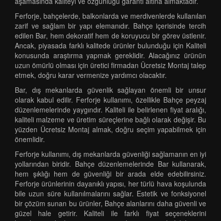
aşamasında kaliteyi ve özgünlüğü garanti altına almaktadır.
Ferforje, bahçelerde, balkonlarda ve merdivenlerde kullanılan
zarif ve sağlam bir yapı elemanıdır. Bahçe içerisinde tercih
edilen Bar, hem dekoratif hem de koruyucu bir görev üstlenir.
Ancak, piyasada farklı kalitede ürünler bulunduğu için Kaliteli
konusunda araştırma yapmak gereklidir. Alacağınız ürünün
uzun ömürlü olması için üretici firmadan Ücretsiz Montaj talep
etmek, doğru karar vermenize yardımcı olacaktır.
Bar, dış mekanlarda güvenlik sağlayan önemli bir unsur
olarak kabul edilir. Ferforje kullanımı, özellikle Bahçe peyzaj
düzenlemelerinde yaygındır. Kaliteli ile belirlenen fiyat aralığı,
kaliteli malzeme ve üretim süreçlerine bağlı olarak değişir. Bu
yüzden Ücretsiz Montaj almak, doğru seçim yapabilmek için
önemlidir.
Ferforje kullanımı, dış mekanlarda güvenliği sağlamanın en iyi
yollarından biridir. Bahçe düzenlemelerinde Bar kullanarak,
hem şıklığı hem de güvenliği bir arada elde edebilirsiniz.
Ferforje ürünlerinin dayanıklı yapısı, her türlü hava koşulunda
bile uzun süre kullanılmalarını sağlar. Estetik ve fonksiyonel
bir çözüm sunan bu ürünler, Bahçe alanlarını daha güvenli ve
güzel hale getirir. Kaliteli ile farklı fiyat seçeneklerini