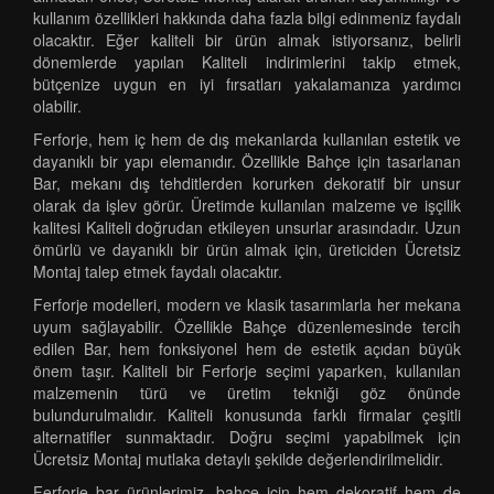
kullanım özellikleri hakkında daha fazla bilgi edinmeniz faydalı
olacaktır. Eğer kaliteli bir ürün almak istiyorsanız, belirli
dönemlerde yapılan Kaliteli indirimlerini takip etmek,
bütçenize uygun en iyi fırsatları yakalamanıza yardımcı
olabilir.
Ferforje, hem iç hem de dış mekanlarda kullanılan estetik ve
dayanıklı bir yapı elemanıdır. Özellikle Bahçe için tasarlanan
Bar, mekanı dış tehditlerden korurken dekoratif bir unsur
olarak da işlev görür. Üretimde kullanılan malzeme ve işçilik
kalitesi Kaliteli doğrudan etkileyen unsurlar arasındadır. Uzun
ömürlü ve dayanıklı bir ürün almak için, üreticiden Ücretsiz
Montaj talep etmek faydalı olacaktır.
Ferforje modelleri, modern ve klasik tasarımlarla her mekana
uyum sağlayabilir. Özellikle Bahçe düzenlemesinde tercih
edilen Bar, hem fonksiyonel hem de estetik açıdan büyük
önem taşır. Kaliteli bir Ferforje seçimi yaparken, kullanılan
malzemenin türü ve üretim tekniği göz önünde
bulundurulmalıdır. Kaliteli konusunda farklı firmalar çeşitli
alternatifler sunmaktadır. Doğru seçimi yapabilmek için
Ücretsiz Montaj mutlaka detaylı şekilde değerlendirilmelidir.
Ferforje bar ürünlerimiz, bahçe için hem dekoratif hem de