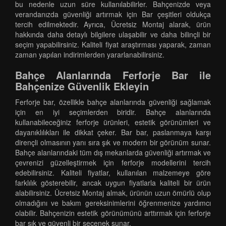
bu nedenle uzun süre kullanılabilirler. Bahçenizde veya
verandanızda güvenliği artırmak için Bar çeşitleri oldukça
tercih edilmektedir. Ayrıca, Ücretsiz Montaj alarak, ürün
hakkında daha detaylı bilgilere ulaşabilir ve daha bilinçli bir
seçim yapabilirsiniz. Kaliteli fiyat araştırması yaparak, zaman
zaman yapılan indirimlerden yararlanabilirsiniz.
Bahçe Alanlarında Ferforje Bar ile
Bahçenize Güvenlik Ekleyin
Ferforje bar, özellikle bahçe alanlarında güvenliği sağlamak
için en iyi seçimlerden biridir. Bahçe alanlarında
kullanabileceğiniz ferforje ürünleri, estetik görünümleri ve
dayanıklılıkları ile dikkat çeker. Bar bar, paslanmaya karşı
dirençli olmasının yanı sıra şık ve modern bir görünüm sunar.
Bahçe alanlarındaki tüm dış mekanlarda güvenliği artırmak ve
çevrenizi güzelleştirmek için ferforje modellerini tercih
edebilirsiniz. Kaliteli fiyatlar, kullanılan malzemeye göre
farklılık gösterebilir, ancak uygun fiyatlarla kaliteli bir ürün
alabilirsiniz. Ücretsiz Montaj almak, ürünün uzun ömürlü olup
olmadığını ve bakım gereksinimlerini öğrenmenize yardımcı
olabilir. Bahçenizin estetik görünümünü arttırmak için ferforje
bar şık ve güvenli bir seçenek sunar.