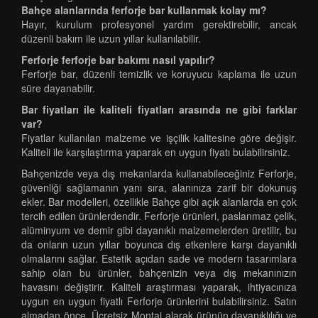
Bahçe alanlarında ferforje bar kullanmak kolay mı?
Hayır, kurulum profesyonel yardım gerektirebilir, ancak
düzenli bakım ile uzun yıllar kullanılabilir.
Ferforje ferforje bar bakımı nasıl yapılır?
Ferforje bar, düzenli temizlik ve koruyucu kaplama ile uzun
süre dayanabilir.
Bar fiyatları ile kaliteli fiyatları arasında ne gibi farklar
var?
Fiyatlar kullanılan malzeme ve işçilik kalitesine göre değişir.
Kaliteli ile karşılaştırma yaparak en uygun fiyatı bulabilirsiniz.
Bahçenizde veya dış mekanlarda kullanabileceğiniz Ferforje,
güvenliği sağlamanın yanı sıra, alanınıza zarif bir dokunuş
ekler. Bar modelleri, özellikle Bahçe gibi açık alanlarda en çok
tercih edilen ürünlerdendir. Ferforje ürünleri, paslanmaz çelik,
alüminyum ve demir gibi dayanıklı malzemelerden üretilir, bu
da onların uzun yıllar boyunca dış etkenlere karşı dayanıklı
olmalarını sağlar. Estetik açıdan sade ve modern tasarımlara
sahip olan bu ürünler, bahçenizin veya dış mekanınızın
havasını değiştirir. Kaliteli araştırması yaparak, ihtiyacınıza
uygun en uygun fiyatlı Ferforje ürünlerini bulabilirsiniz. Satın
almadan önce, Ücretsiz Montaj alarak ürünün dayanıklılığı ve