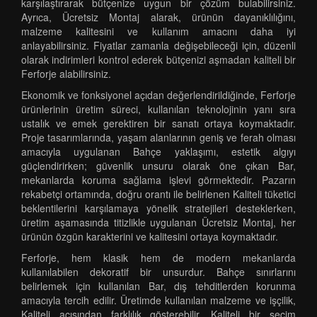
karşılaştırarak bütçenize uygun bir çözüm bulabilirsiniz.
Ayrıca, Ücretsiz Montaj alarak, ürünün dayanıklılığını,
malzeme kalitesini ve kullanım amacını daha iyi
anlayabilirsiniz. Fiyatlar zamanla değişebileceği için, düzenli
olarak indirimleri kontrol ederek bütçenizi aşmadan kaliteli bir
Ferforje alabilirsiniz.
Ekonomik ve fonksiyonel açıdan değerlendirildiğinde, Ferforje
ürünlerinin üretim süreci, kullanılan teknolojinin yanı sıra
ustalık ve emek gerektiren bir sanatı ortaya koymaktadır.
Proje tasarımlarında, yaşam alanlarının geniş ve ferah olması
amacıyla uygulanan Bahçe yaklaşımı, estetik algıyı
güçlendirirken; güvenlik unsuru olarak öne çıkan Bar,
mekanlarda koruma sağlama işlevi görmektedir. Pazarın
rekabetçi ortamında, doğru orantı ile belirlenen Kaliteli tüketici
beklentilerini karşılamaya yönelik stratejileri desteklerken,
üretim aşamasında titizlikle uygulanan Ücretsiz Montaj, her
ürünün özgün karakterini ve kalitesini ortaya koymaktadır.
Ferforje, hem klasik hem de modern mekanlarda
kullanılabilen dekoratif bir unsurdur. Bahçe sınırlarını
belirlemek için kullanılan Bar, dış tehditlerden korunma
amacıyla tercih edilir. Üretimde kullanılan malzeme ve işçilik,
Kaliteli açısından farklılık gösterebilir. Kaliteli bir seçim