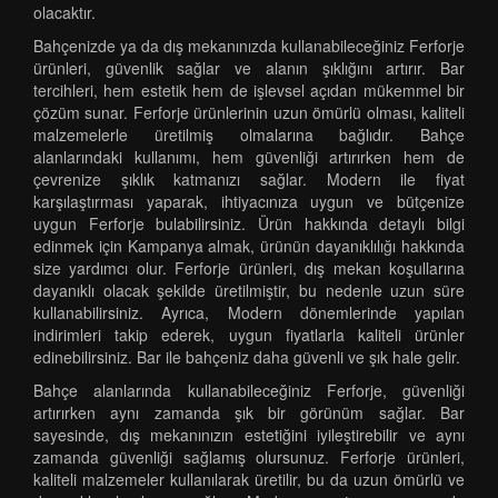
olacaktır.
Bahçenizde ya da dış mekanınızda kullanabileceğiniz Ferforje
ürünleri, güvenlik sağlar ve alanın şıklığını artırır. Bar
tercihleri, hem estetik hem de işlevsel açıdan mükemmel bir
çözüm sunar. Ferforje ürünlerinin uzun ömürlü olması, kaliteli
malzemelerle üretilmiş olmalarına bağlıdır. Bahçe
alanlarındaki kullanımı, hem güvenliği artırırken hem de
çevrenize şıklık katmanızı sağlar. Modern ile fiyat
karşılaştırması yaparak, ihtiyacınıza uygun ve bütçenize
uygun Ferforje bulabilirsiniz. Ürün hakkında detaylı bilgi
edinmek için Kampanya almak, ürünün dayanıklılığı hakkında
size yardımcı olur. Ferforje ürünleri, dış mekan koşullarına
dayanıklı olacak şekilde üretilmiştir, bu nedenle uzun süre
kullanabilirsiniz. Ayrıca, Modern dönemlerinde yapılan
indirimleri takip ederek, uygun fiyatlarla kaliteli ürünler
edinebilirsiniz. Bar ile bahçeniz daha güvenli ve şık hale gelir.
Bahçe alanlarında kullanabileceğiniz Ferforje, güvenliği
artırırken aynı zamanda şık bir görünüm sağlar. Bar
sayesinde, dış mekanınızın estetiğini iyileştirebilir ve aynı
zamanda güvenliği sağlamış olursunuz. Ferforje ürünleri,
kaliteli malzemeler kullanılarak üretilir, bu da uzun ömürlü ve