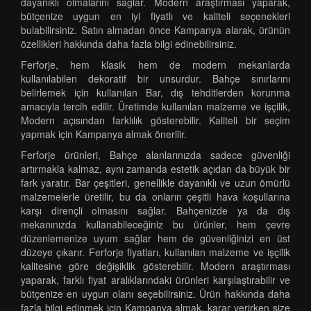
dayanıklı olmalarını sağlar. Modern araştırması yaparak,
bütçenize uygun en iyi fiyatlı ve kaliteli seçenekleri
bulabilirsiniz. Satın almadan önce Kampanya alarak, ürünün
özellikleri hakkında daha fazla bilgi edinebilirsiniz.
Ferforje, hem klasik hem de modern mekanlarda
kullanılabilen dekoratif bir unsurdur. Bahçe sınırlarını
belirlemek için kullanılan Bar, dış tehditlerden korunma
amacıyla tercih edilir. Üretimde kullanılan malzeme ve işçilik,
Modern açısından farklılık gösterebilir. Kaliteli bir seçim
yapmak için Kampanya almak önerilir.
Ferforje ürünleri, Bahçe alanlarınızda sadece güvenliği
artırmakla kalmaz, aynı zamanda estetik açıdan da büyük bir
fark yaratır. Bar çeşitleri, genellikle dayanıklı ve uzun ömürlü
malzemelerle üretilir, bu da onların çeşitli hava koşullarına
karşı dirençli olmasını sağlar. Bahçenizde ya da dış
mekanınızda kullanabileceğiniz bu ürünler, hem çevre
düzenlemenize uyum sağlar hem de güvenliğinizi en üst
düzeye çıkarır. Ferforje fiyatları, kullanılan malzeme ve işçilik
kalitesine göre değişiklik gösterebilir. Modern araştırması
yaparak, farklı fiyat aralıklarındaki ürünleri karşılaştırabilir ve
bütçenize en uygun olanı seçebilirsiniz. Ürün hakkında daha
fazla bilgi edinmek için Kampanya almak, karar verirken size