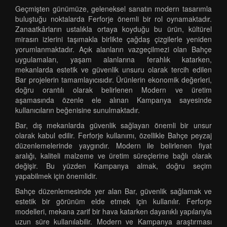
Geçmişten günümüze, geleneksel sanatın modern tasarımla
buluştuğu noktalarda Ferforje önemli bir rol oynamaktadır.
Zanaatkârların ustalıkla ortaya koyduğu bu ürün, kültürel
mirasın izlerini taşımakla birlikte çağdaş çizgilerle yeniden
yorumlanmaktadır. Açık alanların vazgeçilmezi olan Bahçe
uygulamaları, yaşam alanlarına ferahlık katarken,
mekanlarda estetik ve güvenlik unsuru olarak tercih edilen
Bar projelerin tamamlayıcısıdır. Ürünlerin ekonomik değerleri,
doğru orantılı olarak belirlenen Modern ve üretim
aşamasında özenle ele alınan Kampanya sayesinde
kullanıcıların beğenisine sunulmaktadır.
Bar, dış mekanlarda güvenlik sağlayan önemli bir unsur
olarak kabul edilir. Ferforje kullanımı, özellikle Bahçe peyzaj
düzenlemelerinde yaygındır. Modern ile belirlenen fiyat
aralığı, kaliteli malzeme ve üretim süreçlerine bağlı olarak
değişir. Bu yüzden Kampanya almak, doğru seçim
yapabilmek için önemlidir.
Bahçe düzenlemesinde yer alan Bar, güvenlik sağlamak ve
estetik bir görünüm elde etmek için kullanılır. Ferforje
modelleri, mekana zarif bir hava katarken dayanıklı yapılarıyla
uzun süre kullanılabilir. Modern ve Kampanya araştırması