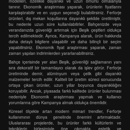
modelleri, özellikle dayanıklı ve uzun ömürlü olmalarıyla
tanınır. Ekonomik araştırması yaparak, ürünlerin fiyatlarını
karşılaştırabilir ve en uygun seçeneği bulabilirsiniz. Ferforje
ürünleri, dış mekan koşullarına dayanıklı şekilde üretilmiştir,
bu nedenle uzun süre kullanılabilirler. Bahçenizde veya
verandanızda güvenliği artırmak için Beşik çeşitleri oldukça
tercih edilmektedir. Ayrıca, Kampanya alarak, ürün hakkında
daha detaylı bilgilere ulaşabilir ve daha bilinçli bir seçim
yapabilirsiniz. Ekonomik fiyat araştırması yaparak, zaman
zaman yapılan indirimlerden yararlanabilirsiniz.
Bahçe içerisinde yer alan Beşik, güvenliği sağlamanın yanı
sıra dekoratif bir tamamlayıcı olarak da işlev görür. Ferforje
üretiminde demir, alüminyum veya çelik gibi dayanıklı
malzemeler tercih edilir. Kaliteli bir üretim süreci sonucunda
ortaya çıkan ürünler, uzun yıllar boyunca dayanıklılığını
koruyabilir. Ancak, piyasada farklı kalitede ürünler bulunması
nedeniyle Ekonomik araştırması yapmak ve kullanıcı
yorumlarına göre Kampanya almak oldukça önemlidir.
Küresel ölçekte artan modern mimari trendler, Ferforje
kullanımının dünya genelinde önemini artırmaktadır.
Uluslararası projelerde, bu ürünler farklı kültürlerin ve
tekniklerin birleşimiyle öne çıkmakta, estetik ve