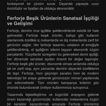
fonksiyonel bir çözüm sunar. Dayanıklı yapısıyla uzun
ömürlüdür ve fiyatları da oldukça ekonomiktir.
Ferforje Beşik Ürünlerin Sanatsal İşçiliği
ve Gelişimi
Ferforje, demirin ince işçilikle şekillendirilerek estetik bir hale
gelmesidir. Ferforje beşik ürünler, bahçe gibi kullanım
alanlarında özellikle iç mekanlarda ve dış mekanlarda zarif bir
görünüm sağlar. Her ferforje tasarımı, ustaların el emeğiyle
şekillendirilmiş, el işçiliğinin izlerini taşıyan ekonomik özgün
parçalardır. Yüzyıllardır süregelen bu geleneksel demir işçiliği,
her dönemde sanatsal açıdan önemli bir değer taşımıştır.
Ferforje beşik gibi ürünler, ekonomik olması anlamda oldukça
şık ve zarif olup, aynı zamanda demirin dayanıklı özelliklerini
de taşır. Ferforje, hem geçmişin sanatını hem de modern
teknolojiyi bir araya getirerek günümüzün mimari yapılarında
yer edinmektedir. Tüm ürünleri kampanya kriterini göz
önünde bulundurarak üretiyor kullanımınıza sunuyoruz.
Tasarımda kişiselleştirme ve özgünlük arayışının giderek
önem kazandığı günümüzde, kullanıcılar mekanlarına özgün
bir karakter kazandırmak amacıyla Ferforje ürünlerine