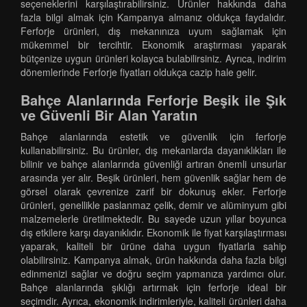
seçeneklerini karşılaştırabilirsiniz. Ürünler hakkında daha
fazla bilgi almak için Kampanya almanız oldukça faydalıdır.
Ferforje ürünleri, dış mekanınıza uyum sağlamak için
mükemmel bir tercihtir. Ekonomik araştırması yaparak
bütçenize uygun ürünleri kolayca bulabilirsiniz. Ayrıca, indirim
dönemlerinde Ferforje fiyatları oldukça cazip hale gelir.
Bahçe Alanlarında Ferforje Beşik ile Şık
ve Güvenli Bir Alan Yaratın
Bahçe alanlarında estetik ve güvenlik için ferforje
kullanabilirsiniz. Bu ürünler, dış mekanlarda dayanıklıkları ile
bilinir ve bahçe alanlarında güvenliği artıran önemli unsurlar
arasında yer alır. Beşik ürünleri, hem güvenlik sağlar hem de
görsel olarak çevrenize zarif bir dokunuş ekler. Ferforje
ürünleri, genellikle paslanmaz çelik, demir ve alüminyum gibi
malzemelerle üretilmektedir. Bu sayede uzun yıllar boyunca
dış etkilere karşı dayanıklıdır. Ekonomik ile fiyat karşılaştırması
yaparak, kaliteli bir ürüne daha uygun fiyatlarla sahip
olabilirsiniz. Kampanya almak, ürün hakkında daha fazla bilgi
edinmenizi sağlar ve doğru seçim yapmanıza yardımcı olur.
Bahçe alanlarında şıklığı artırmak için ferforje ideal bir
seçimdir. Ayrıca, ekonomik indirimleriyle, kaliteli ürünleri daha