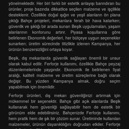
yönelmektedir. Her biri farklı bir estetik anlayışı barındıran bu
ürünler, proje bazında dikkatlice seçilen malzeme ve işçilikle
desteklenir. Özellikle doğal ışığın ve yeşil alanların ön plana
çıktığı Bahçe projeleri, mekanlara ferah bir hava katarken;
güvenlik ve şıklığı bir arada sunan Beşik uygulamaları, yaşam
alanlarının konforunu artırır. Piyasa koşullarına göre
belirlenen Ekonomik değerleri, her bütçeye uygun seçenekler
sunarken; üretim sürecinde titizlikle izlenen Kampanya, her
ürünün benzersizliğini ortaya koyar.
Beşik, dış mekanlarda güvenlik sağlayan önemli bir unsur
olarak kabul edilir. Ferforje kullanımı, özellikle Bahçe peyzaj
düzenlemelerinde yaygındır. Ekonomik ile belirlenen fiyat
aralığı, kaliteli malzeme ve üretim süreçlerine bağlı olarak
değişir. Bu yüzden Kampanya almak, doğru seçim
yapabilmek için önemlidir.
Ferforje ürünleri, dış mekan güvenliğinizi artırmak için
mükemmel bir seçenektir. Bahçe gibi açık alanlarda Beşik
kullanarak hem güvenliği sağlayabilir hem de estetik bir
görünüm elde edebilirsiniz. Bahçenizde Ferforje kullanımı,
hem pratik hem de şık bir çözüm sunar. Üretiminde kullanılan
malzemeler, ürünün dayanıklılığını doğrudan etkiler. Ferforje