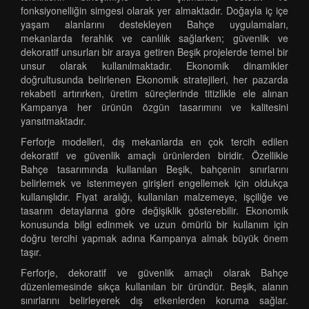
fonksiyonelliğin simgesi olarak yer almaktadır. Doğayla iç içe
yaşam alanlarını destekleyen Bahçe uygulamaları,
mekanlarda ferahlık ve canlılık sağlarken; güvenlik ve
dekoratif unsurları bir araya getiren Beşik projelerde temel bir
unsur olarak kullanılmaktadır. Ekonomik dinamikler
doğrultusunda belirlenen Ekonomik stratejileri, her pazarda
rekabeti artırırken, üretim süreçlerinde titizlikle ele alınan
Kampanya her ürünün özgün tasarımını ve kalitesini
yansıtmaktadır.
Ferforje modelleri, dış mekanlarda en çok tercih edilen
dekoratif ve güvenlik amaçlı ürünlerden biridir. Özellikle
Bahçe tasarımında kullanılan Beşik, bahçenin sınırlarını
belirlemek ve istenmeyen girişleri engellemek için oldukça
kullanışlıdır. Fiyat aralığı, kullanılan malzemeye, işçiliğe ve
tasarım detaylarına göre değişiklik gösterebilir. Ekonomik
konusunda bilgi edinmek ve uzun ömürlü bir kullanım için
doğru tercihi yapmak adına Kampanya almak büyük önem
taşır.
Ferforje, dekoratif ve güvenlik amaçlı olarak Bahçe
düzenlemesinde sıkça kullanılan bir üründür. Beşik, alanın
sınırlarını belirleyerek dış etkenlerden koruma sağlar.