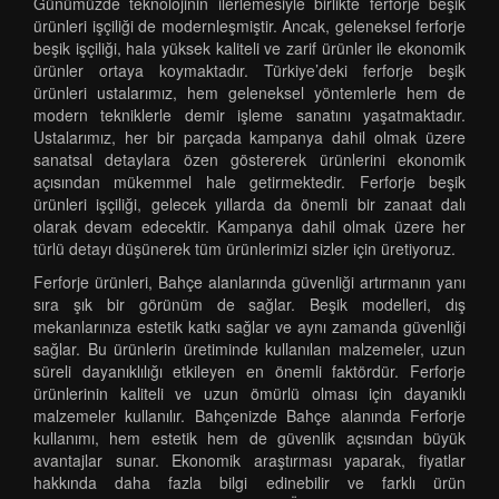
Günümüzde teknolojinin ilerlemesiyle birlikte ferforje beşik
ürünleri işçiliği de modernleşmiştir. Ancak, geleneksel ferforje
beşik işçiliği, hala yüksek kaliteli ve zarif ürünler ile ekonomik
ürünler ortaya koymaktadır. Türkiye’deki ferforje beşik
ürünleri ustalarımız, hem geleneksel yöntemlerle hem de
modern tekniklerle demir işleme sanatını yaşatmaktadır.
Ustalarımız, her bir parçada kampanya dahil olmak üzere
sanatsal detaylara özen göstererek ürünlerini ekonomik
açısından mükemmel hale getirmektedir. Ferforje beşik
ürünleri işçiliği, gelecek yıllarda da önemli bir zanaat dalı
olarak devam edecektir. Kampanya dahil olmak üzere her
türlü detayı düşünerek tüm ürünlerimizi sizler için üretiyoruz.
Ferforje ürünleri, Bahçe alanlarında güvenliği artırmanın yanı
sıra şık bir görünüm de sağlar. Beşik modelleri, dış
mekanlarınıza estetik katkı sağlar ve aynı zamanda güvenliği
sağlar. Bu ürünlerin üretiminde kullanılan malzemeler, uzun
süreli dayanıklılığı etkileyen en önemli faktördür. Ferforje
ürünlerinin kaliteli ve uzun ömürlü olması için dayanıklı
malzemeler kullanılır. Bahçenizde Bahçe alanında Ferforje
kullanımı, hem estetik hem de güvenlik açısından büyük
avantajlar sunar. Ekonomik araştırması yaparak, fiyatlar
hakkında daha fazla bilgi edinebilir ve farklı ürün