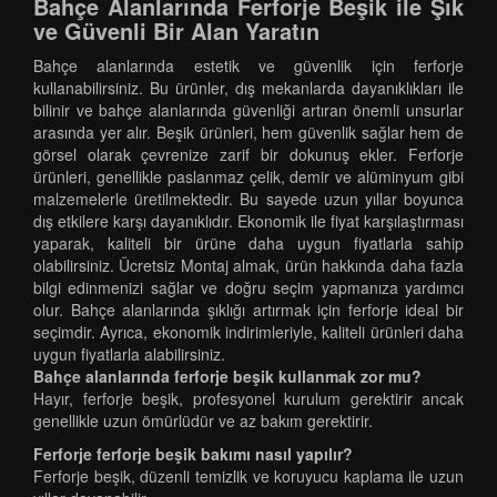
Bahçe Alanlarında Ferforje Beşik ile Şık
ve Güvenli Bir Alan Yaratın
Bahçe alanlarında estetik ve güvenlik için ferforje
kullanabilirsiniz. Bu ürünler, dış mekanlarda dayanıklıkları ile
bilinir ve bahçe alanlarında güvenliği artıran önemli unsurlar
arasında yer alır. Beşik ürünleri, hem güvenlik sağlar hem de
görsel olarak çevrenize zarif bir dokunuş ekler. Ferforje
ürünleri, genellikle paslanmaz çelik, demir ve alüminyum gibi
malzemelerle üretilmektedir. Bu sayede uzun yıllar boyunca
dış etkilere karşı dayanıklıdır. Ekonomik ile fiyat karşılaştırması
yaparak, kaliteli bir ürüne daha uygun fiyatlarla sahip
olabilirsiniz. Ücretsiz Montaj almak, ürün hakkında daha fazla
bilgi edinmenizi sağlar ve doğru seçim yapmanıza yardımcı
olur. Bahçe alanlarında şıklığı artırmak için ferforje ideal bir
seçimdir. Ayrıca, ekonomik indirimleriyle, kaliteli ürünleri daha
uygun fiyatlarla alabilirsiniz.
Bahçe alanlarında ferforje beşik kullanmak zor mu?
Hayır, ferforje beşik, profesyonel kurulum gerektirir ancak
genellikle uzun ömürlüdür ve az bakım gerektirir.
Ferforje ferforje beşik bakımı nasıl yapılır?
Ferforje beşik, düzenli temizlik ve koruyucu kaplama ile uzun