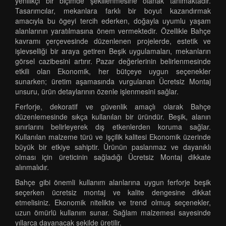
yenilikçi bir biçimde şekillenmesine olanak tanımaktadır.
Tasarımcılar, mekanlara farklı bir boyut kazandırmak
amacıyla bu ögeyi tercih ederken, doğayla uyumlu yaşam
alanlarının yaratılmasına önem vermektedir. Özellikle Bahçe
kavramı çerçevesinde düzenlenen projelerde, estetik ve
işlevselliği bir araya getiren Beşik uygulamaları, mekanların
görsel cazibesini artırır. Pazar değerlerinin belirlenmesinde
etkili olan Ekonomik, her bütçeye uygun seçenekler
sunarken; üretim aşamasında vurgulanan Ücretsiz Montaj
unsuru, ürün detaylarının özenle işlenmesini sağlar.
Ferforje, dekoratif ve güvenlik amaçlı olarak Bahçe
düzenlemesinde sıkça kullanılan bir üründür. Beşik, alanın
sınırlarını belirleyerek dış etkenlerden koruma sağlar.
Kullanılan malzeme türü ve işçilik kalitesi Ekonomik üzerinde
büyük bir etkiye sahiptir. Ürünün paslanmaz ve dayanıklı
olması için üreticinin sağladığı Ücretsiz Montaj dikkate
alınmalıdır.
Bahçe gibi önemli kullanım alanlarına uygun ferforje beşik
seçerken ücretsiz montaj ve kalite dengesine dikkat
etmelisiniz. Ekonomik nitelikte ve trend olmuş seçenekler,
uzun ömürlü kullanım sunar. Sağlam malzemesi sayesinde
yıllarca dayanacak şekilde üretilir.