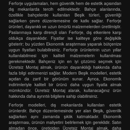
Ferforje uygulamaları, hem güvenlik hem de estetik açısından
dış mekanlarda tercih edilmektedir. Bahçe alanlarında,
özellikle bahçelerde kullanılan Beşik türleri, güvenliği
sağlarken çevre düzenlemesine de katkı sağlar. Ferforje
ürünleri, dayanıklı ve uzun ömürlü malzemelerden üretilmiştir.
Paslanmaya karşı dirençli olan Ferforje, dış etkenlere karşı
oldukça dayanıklıdır. Fiyatlar ise kaliteye göre değişiklik
gösterir; bu yüzden Ekonomik araştırması yaparak bütçenize
uygun fiyatları bulabilirsiniz. Ferforje ürünlerinin uzun yıllar
kullanılabilmesi için kaliteli malzemelerin kullanılması
gerekmektedir. Bahçeniz için en iyi çözümü seçmek için
Ücretsiz Montaj almak, ürünün dayanıklılığı hakkında daha
fazla bilgi edinmenizi sağlar. Modern Beşik modelleri, estetik
açıdan da zarif bir görünüm sunar. Ayrıca, Ekonomik
indirimleriyle kaliteli bir ürünü daha uygun fiyatla almak
mümkündür. Ücretsiz Montaj alarak, kullanacağınız ürün
hakkında daha ayrıntılı bilgilere sahip olabilirsiniz.
Ferforje modelleri, dış mekanlarda kullanılan estetik
ürünlerdir. Bahçe düzenlemesinde yer alan Beşik, güvenlik
sağlarken aynı zamanda şıklık katmaktadır. Ekonomik
araştırması, ürünün maliyetini belirlemek için gereklidir. Satın
almadan önce, üreticiden Ücretsiz Montaj almak, daha