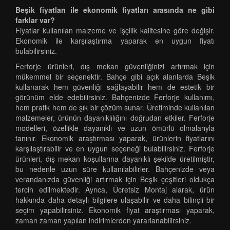
Beşik fiyatları ile ekonomik fiyatları arasında ne gibi
farklar var?
Fiyatlar kullanılan malzeme ve işçilik kalitesine göre değişir.
Ekonomik ile karşılaştırma yaparak en uygun fiyatı
bulabilirsiniz.
Ferforje ürünleri, dış mekan güvenliğinizi artırmak için
mükemmel bir seçenektir. Bahçe gibi açık alanlarda Beşik
kullanarak hem güvenliği sağlayabilir hem de estetik bir
görünüm elde edebilirsiniz. Bahçenizde Ferforje kullanımı,
hem pratik hem de şık bir çözüm sunar. Üretiminde kullanılan
malzemeler, ürünün dayanıklılığını doğrudan etkiler. Ferforje
modelleri, özellikle dayanıklı ve uzun ömürlü olmalarıyla
tanınır. Ekonomik araştırması yaparak, ürünlerin fiyatlarını
karşılaştırabilir ve en uygun seçeneği bulabilirsiniz. Ferforje
ürünleri, dış mekan koşullarına dayanıklı şekilde üretilmiştir,
bu nedenle uzun süre kullanılabilirler. Bahçenizde veya
verandanızda güvenliği artırmak için Beşik çeşitleri oldukça
tercih edilmektedir. Ayrıca, Ücretsiz Montaj alarak, ürün
hakkında daha detaylı bilgilere ulaşabilir ve daha bilinçli bir
seçim yapabilirsiniz. Ekonomik fiyat araştırması yaparak,
zaman zaman yapılan indirimlerden yararlanabilirsiniz.