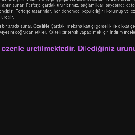
kullanım sunar. Ferforje çardak ürünlerimiz, sağlamlıkları sayesinde de
çlidir. Ferforje tasarımlar, her dönemde popülerliğini korumuş ve özel
retilir.
i bir arada sunar. Özellikle Çardak, mekana kattığı görsellik ile dikkat çe
esini doğrudan etkiler. Kaliteli bir tercih yapabilmek için İndirim incele
 özenle üretilmektedir. Dilediğiniz ürünü