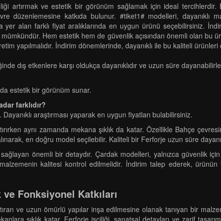
enliği artırmak ve estetik bir görünüm sağlamak için ideal tercihlerdi
 düzenlemesine katkıda bulunur. #tiket1# modelleri, dayanıklı ma
 yer alan farklı fiyat aralıklarında en uygun ürünü seçebilirsiniz. İnd
z mümkündür. Hem estetik hem de güvenlik açısından önemli olan bu ürün
üretim yapılmalıdır. İndirim dönemlerinde, dayanıklı ile bu kaliteli ürünl
ğinde dış etkenlere karşı oldukça dayanıklıdır ve uzun süre dayanabilirle
da estetik bir görünüm sunar.
kadar farklıdır?
 Dayanıklı araştırması yaparak en uygun fiyatları bulabilirsiniz.
artırırken aynı zamanda mekana şıklık da katar. Özellikle Bahçe çevresi
narak, en doğru model seçilebilir. Kaliteli bir Ferforje uzun süre dayanıkl
um sağlayan önemli bir detaydır. Çardak modelleri, yalnızca güvenlik i
k malzemenin kalitesi kontrol edilmelidir. İndirim talep ederek, ürünün
k ve Fonksiyonel Katkıları
rtıran ve uzun ömürlü yapılar inşa edilmesine olanak tanıyan bir malze
kanlara şıklık katar. Ferforje işçiliği, sanatsal detayları ve zarif tasar