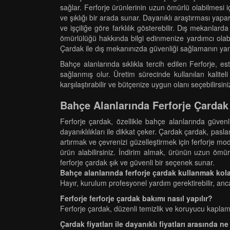
sağlar. Ferforje ürünlerinin uzun ömürlü olabilmesi i
ve şıklığı bir arada sunar. Dayanıklı araştırması yapara
ve işçiliğe göre farklılık gösterebilir. Dış mekanlar
ömürlülüğü hakkında bilgi edinmenize yardımcı olabili
Çardak ile dış mekanınızda güvenliği sağlamanın yanı s
Bahçe alanlarında sıklıkla tercih edilen Ferforje, 
sağlanmış olur. Üretim sürecinde kullanılan kalitel
karşılaştırabilir ve bütçenize uygun olanı seçebilirsi
Bahçe Alanlarında Ferforje Çardak
Ferforje çardak, özellikle bahçe alanlarında güvenli
dayanıklılıkları ile dikkat çeker. Çardak çardak, pa
artırmak ve çevrenizi güzelleştirmek için ferforje model
ürün alabilirsiniz. İndirim almak, ürünün uzun ömü
ferforje çardak şık ve güvenli bir seçenek sunar.
Bahçe alanlarında ferforje çardak kullanmak kol
Hayır, kurulum profesyonel yardım gerektirebilir, ancak
Ferforje ferforje çardak bakımı nasıl yapılır?
Ferforje çardak, düzenli temizlik ve koruyucu kaplam
Çardak fiyatları ile dayanıklı fiyatları arasında ne