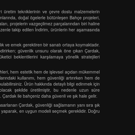
eri üretim tekniklerinin ve çevre dostu malzemelerin
nlarında, doğal ögelerle bütünleşen Bahçe projeleri,
rı, projelerin vazgeçilmez parçalarından biri haline
 özenle takip edilen İndirim, ürünlerin her aşamasında
alık ve emek gerektiren bir sanatı ortaya koymaktadır.
ndirirken; güvenlik unsuru olarak öne çıkan Çardak,
ici beklentilerini karşılamaya yönelik stratejileri
ercihleri, hem estetik hem de işlevsel açıdan mükemmel
larındaki kullanımı, hem güvenliği artırırken hem de
ulabilirsiniz. Ürün hakkında detaylı bilgi edinmek için
 olacak şekilde üretilmiştir, bu nedenle uzun süre
iz. Çardak ile bahçeniz daha güvenli ve şık hale gelir.
asarlanan Çardak, güvenliği sağlamanın yanı sıra şık
ası yaparak, en uygun modeli seçmek gereklidir. Doğru