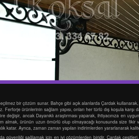
zgeçilmez bir çözüm sunar. Bahçe gibi açık alanlarda Çardak kullanarak,
erforje ürünlerinin sağlam yapısı, onları her türlü dış koşula karşı day
 göre değişir, ancak Dayanıklı araştırması yaparak, ihtiyacınıza en uygu
im almak, ürünün uzun ömürlü olup olmayacağı konusunda size fikir v
ık katar. Ayrıca, zaman zaman yapılan indirimlerden yararlanarak kaliteli
da güvenliği sağlamak için en iyi çözümlerden biridir. Çardak çeşitleri, d