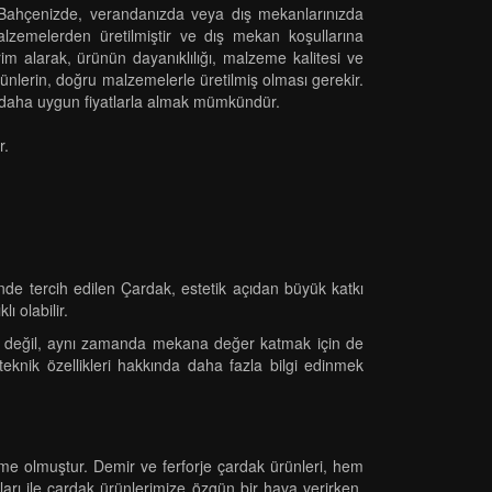
r. Bahçenizde, verandanızda veya dış mekanlarınızda
lzemelerden üretilmiştir ve dış mekan koşullarına
irim alarak, ürünün dayanıklılığı, malzeme kalitesi ve
lerin, doğru malzemelerle üretilmiş olması gerekir.
eri daha uygun fiyatlarla almak mümkündür.
r.
nde tercih edilen Çardak, estetik açıdan büyük katkı
ı olabilir.
çin değil, aynı zamanda mekana değer katmak için de
 teknik özellikleri hakkında daha fazla bilgi edinmek
me olmuştur. Demir ve ferforje çardak ürünleri, hem
ımları ile çardak ürünlerimize özgün bir hava verirken,