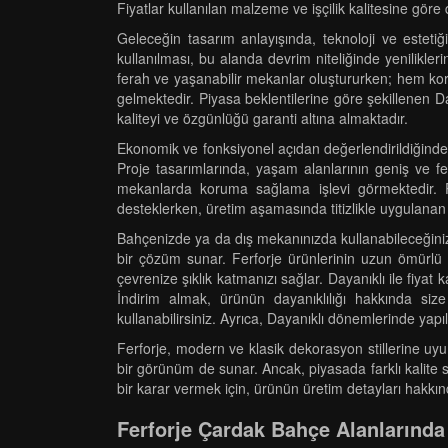
Fiyatlar kullanılan malzeme ve işçilik kalitesine göre d
Geleceğin tasarım anlayışında, teknoloji ve estetiğ
kullanılması, bu alanda devrim niteliğinde yenilikl
ferah ve yaşanabilir mekanlar oluştururken; hem kor
gelmektedir. Piyasa beklentilerine göre şekillenen Da
kaliteyi ve özgünlüğü garanti altına almaktadır.
Ekonomik ve fonksiyonel açıdan değerlendirildiğinde, 
Proje tasarımlarında, yaşam alanlarının geniş ve f
mekanlarda koruma sağlama işlevi görmektedir. Paza
desteklerken, üretim aşamasında titizlikle uygulanan 
Bahçenizde ya da dış mekanınızda kullanabileceğiniz F
bir çözüm sunar. Ferforje ürünlerinin uzun ömürlü o
çevrenize şıklık katmanızı sağlar. Dayanıklı ile fiyat
İndirim almak, ürünün dayanıklılığı hakkında size
kullanabilirsiniz. Ayrıca, Dayanıklı dönemlerinde yapıl
Ferforje, modern ve klasik dekorasyon stillerine uy
bir görünüm de sunar. Ancak, piyasada farklı kalite 
bir karar vermek için, ürünün üretim detayları hakkın
Ferforje Çardak Bahçe Alanlarında