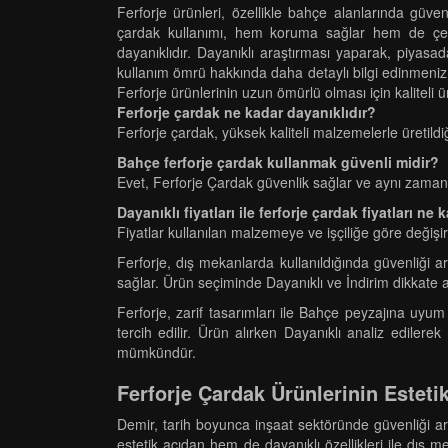
Ferforje ürünleri, özellikle bahçe alanlarında güv
çardak kullanımı, hem koruma sağlar hem de çevre
dayanıklıdır. Dayanıklı araştırması yaparak, piyasada
kullanım ömrü hakkında daha detaylı bilgi edinmeni
Ferforje ürünlerinin uzun ömürlü olması için kaliteli 
Ferforje çardak ne kadar dayanıklıdır?
Ferforje çardak, yüksek kaliteli malzemelerle üretildi
Bahçe ferforje çardak kullanmak güvenli midir?
Evet, Ferforje Çardak güvenlik sağlar ve aynı zaman
Dayanıklı fiyatları ile ferforje çardak fiyatları ne 
Fiyatlar kullanılan malzemeye ve işçiliğe göre değişir.
Ferforje, dış mekanlarda kullanıldığında güvenliği 
sağlar. Ürün seçiminde Dayanıklı ve İndirim dikkate alı
Ferforje, zarif tasarımları ile Bahçe peyzajına uy
tercih edilir. Ürün alırken Dayanıklı analiz edilere
mümkündür.
Ferforje Çardak Ürünlerinin Esteti
Demir, tarih boyunca inşaat sektöründe güvenliği a
estetik açıdan hem de dayanıklı özellikleri ile dış me