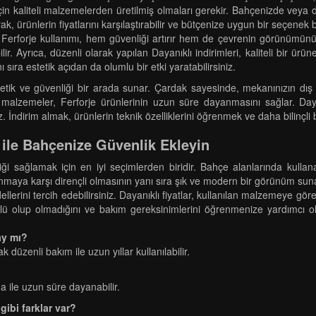
çin kaliteli malzemelerden üretilmiş olmaları gerekir. Bahçenizde veya 
k, ürünlerin fiyatlarını karşılaştırabilir ve bütçenize uygun bir seçenek b
da Ferforje kullanımı, hem güvenliği artırır hem de çevrenin görünümünü
r. Ayrıca, düzenli olarak yapılan Dayanıklı indirimleri, kaliteli bir ürü
ıra estetik açıdan da olumlu bir etki yaratabilirsiniz.
estetik ve güvenliği bir arada sunar. Çardak sayesinde, mekanınızın dış
i malzemeler, Ferforje ürünlerinin uzun süre dayanmasını sağlar. Dayan
niz. İndirim almak, ürünlerin teknik özelliklerini öğrenmek ve daha bilinç
 ile Bahçenize Güvenlik Ekleyin
ği sağlamak için en iyi seçimlerden biridir. Bahçe alanlarında kullana
slanmaya karşı dirençli olmasının yanı sıra şık ve modern bir görünüm su
lerini tercih edebilirsiniz. Dayanıklı fiyatlar, kullanılan malzemeye göre fa
rlü olup olmadığını ve bakım gereksinimlerini öğrenmenize yardımcı ola
ay mı?
 düzenli bakım ile uzun yıllar kullanılabilir.
a ile uzun süre dayanabilir.
 gibi farklar var?