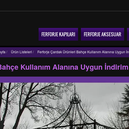
FERFORJE KAPILARI
FERFORJE AKSESUAR
yfa
/
Ürün Listeleri
/
Ferforje Çardak Ürünleri Bahçe Kullanım Alanına Uygun İn
 Bahçe Kullanım Alanına Uygun İndirim