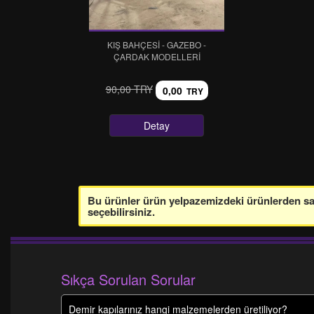
KIŞ BAHÇESİ - GAZEBO -
ÇARDAK MODELLERİ
90,00 TRY
0,00
TRY
Detay
Bu ürünler ürün yelpazemizdeki ürünlerden sade
seçebilirsiniz.
Sıkça Sorulan Sorular
Demir kapılarınız hangi malzemelerden üretiliyor?