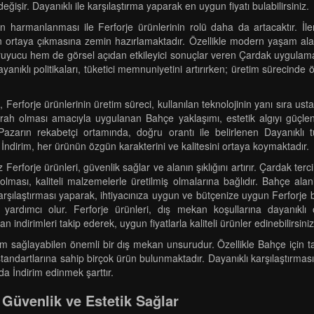
eğişir. Dayanıklı ile karşılaştırma yaparak en uygun fiyatı bulabilirsiniz.
in harmanlanması ile Ferforje ürünlerinin rolü daha da artacaktır. İl
erin ortaya çıkmasına zemin hazırlamaktadır. Özellikle modern yaşam ala
uyucu hem de görsel açıdan etkileyici sonuçlar veren Çardak uygulamala
yanıklı politikaları, tüketici memnuniyetini artırırken; üretim sürecinde
Ferforje ürünlerinin üretim süreci, kullanılan teknolojinin yanı sıra ust
erah olması amacıyla uygulanan Bahçe yaklaşımı, estetik algıyı güçle
rın rekabetçi ortamında, doğru orantı ile belirlenen Dayanıklı tüket
İndirim, her ürünün özgün karakterini ve kalitesini ortaya koymaktadır.
erforje ürünleri, güvenlik sağlar ve alanın şıklığını artırır. Çardak t
lması, kaliteli malzemelerle üretilmiş olmalarına bağlıdır. Bahçe alan
 karşılaştırması yaparak, ihtiyacınıza uygun ve bütçenize uygun Ferforje b
 yardımcı olur. Ferforje ürünleri, dış mekan koşullarına dayanıklı
an indirimleri takip ederek, uygun fiyatlarla kaliteli ürünler edinebilirsin
um sağlayabilen önemli bir dış mekan unsurudur. Özellikle Bahçe için t
standartlarına sahip birçok ürün bulunmaktadır. Dayanıklı karşılaştırm
da İndirim edinmek şarttır.
 Güvenlik ve Estetik Sağlar