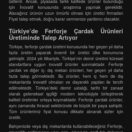
üstlenir. Ancak, piyasada farklı kalitede ürünler bulunduğu
için İnovatif konusunda araştırma yapmak gereklidir.
Alacağınız ürünün uzun ömürlü olması için üretici firmadan
Fiyat talep etmek, doğru karar vermenize yardımcı olacaktır.
Türkiye’de Ferforje Çardak Ürünleri
Üretiminde Talep Artıyor
Türkiye, ferforje çardak üretimi konusunda her geçen yıl daha
fazla üretim yaparak önemli bir üretici ülke konumuna
gelmiştir. 2024 yılı itibariyle, Türkiye’nin demir üretimi küresel
standartlara uygun inovatif ürünler sunmaktadır. Ferforje
çardak ve diğer iç- dış mekan ürünleri, her geçen yıl daha
fazla talep görmektedir. Bu ürünler, hem iç hem de dış
mekanlarda inovatif olmaları ve dayanıklı yapıları ile tercih
edilmektedir. Türkiye’deki demir ustalığı, tarihi bir zanaat
olarak geleneksel işçiliği modern teknolojiyle birleştirerek
kaliteli üretimler ortaya koymaktadır. Ferforje çardak ürünler,
aynı zamanda ihracat sektöründe de büyük bir paya sahiptir.
Tüm ürünlerimiz fiyat konusu dikkate alınarak sizler için
üretilir.
Bahçenizde veya dış mekanlarda kullanabileceğiniz Ferforje,