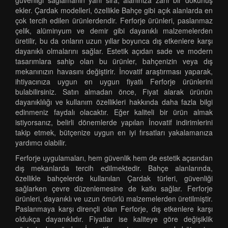
güvenliği sağlamanın yanı sıra, alanınıza zarif bir dokunuş
ekler. Çardak modelleri, özellikle Bahçe gibi açık alanlarda en
çok tercih edilen ürünlerdendir. Ferforje ürünleri, paslanmaz
çelik, alüminyum ve demir gibi dayanıklı malzemelerden
üretilir, bu da onların uzun yıllar boyunca dış etkenlere karşı
dayanıklı olmalarını sağlar. Estetik açıdan sade ve modern
tasarımlara sahip olan bu ürünler, bahçenizin veya dış
mekanınızın havasını değiştirir. İnovatif araştırması yaparak,
ihtiyacınıza uygun en uygun fiyatlı Ferforje ürünlerini
bulabilirsiniz. Satın almadan önce, Fiyat alarak ürünün
dayanıklılığı ve kullanım özellikleri hakkında daha fazla bilgi
edinmeniz faydalı olacaktır. Eğer kaliteli bir ürün almak
istiyorsanız, belirli dönemlerde yapılan İnovatif indirimlerini
takip etmek, bütçenize uygun en iyi fırsatları yakalamanıza
yardımcı olabilir.
Ferforje uygulamaları, hem güvenlik hem de estetik açısından
dış mekanlarda tercih edilmektedir. Bahçe alanlarında,
özellikle bahçelerde kullanılan Çardak türleri, güvenliği
sağlarken çevre düzenlemesine de katkı sağlar. Ferforje
ürünleri, dayanıklı ve uzun ömürlü malzemelerden üretilmiştir.
Paslanmaya karşı dirençli olan Ferforje, dış etkenlere karşı
oldukça dayanıklıdır. Fiyatlar ise kaliteye göre değişiklik