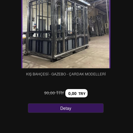
KIŞ BAHÇESİ - GAZEBO - ÇARDAK MODELLERİ
90,00 TRY
0,00
TRY
Detay