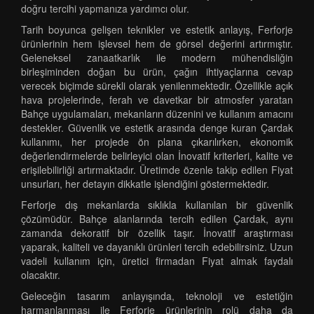
doğru tercihi yapmanıza yardımcı olur.
Tarih boyunca gelişen teknikler ve estetik anlayış, Ferforje
ürünlerinin hem işlevsel hem de görsel değerini artırmıştır.
Geleneksel zanaatkarlık ile modern mühendisliğin
birleşiminden doğan bu ürün, çağın ihtiyaçlarına cevap
verecek biçimde sürekli olarak yenilenmektedir. Özellikle açık
hava projelerinde, ferah ve davetkar bir atmosfer yaratan
Bahçe uygulamaları, mekanların düzenini ve kullanım amacını
destekler. Güvenlik ve estetik arasında denge kuran Çardak
kullanımı, her projede ön plana çıkarılırken, ekonomik
değerlendirmelerde belirleyici olan İnovatif kriterleri, kalite ve
erişilebilirliği artırmaktadır. Üretimde özenle takip edilen Fiyat
unsurları, her detayın dikkatle işlendiğini göstermektedir.
Ferforje dış mekanlarda sıklıkla kullanılan bir güvenlik
çözümüdür. Bahçe alanlarında tercih edilen Çardak, aynı
zamanda dekoratif bir özellik taşır. İnovatif araştırması
yaparak, kaliteli ve dayanıklı ürünleri tercih edebilirsiniz. Uzun
vadeli kullanım için, üretici firmadan Fiyat almak faydalı
olacaktır.
Geleceğin tasarım anlayışında, teknoloji ve estetiğin
harmanlanması ile Ferforje ürünlerinin rolü daha da