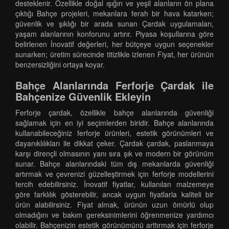
desteklenir. Özellikle doğal ışığın ve yeşil alanların ön plana
çıktığı Bahçe projeleri, mekanlara ferah bir hava katarken;
güvenlik ve şıklığı bir arada sunan Çardak uygulamaları,
yaşam alanlarının konforunu artırır. Piyasa koşullarına göre
belirlenen İnovatif değerleri, her bütçeye uygun seçenekler
sunarken; üretim sürecinde titizlikle izlenen Fiyat, her ürünün
benzersizliğini ortaya koyar.
Bahçe Alanlarında Ferforje Çardak ile
Bahçenize Güvenlik Ekleyin
Ferforje çardak, özellikle bahçe alanlarında güvenliği
sağlamak için en iyi seçimlerden biridir. Bahçe alanlarında
kullanabileceğiniz ferforje ürünleri, estetik görünümleri ve
dayanıklılıkları ile dikkat çeker. Çardak çardak, paslanmaya
karşı dirençli olmasının yanı sıra şık ve modern bir görünüm
sunar. Bahçe alanlarındaki tüm dış mekanlarda güvenliği
artırmak ve çevrenizi güzelleştirmek için ferforje modellerini
tercih edebilirsiniz. İnovatif fiyatlar, kullanılan malzemeye
göre farklılık gösterebilir, ancak uygun fiyatlarla kaliteli bir
ürün alabilirsiniz. Fiyat almak, ürünün uzun ömürlü olup
olmadığını ve bakım gereksinimlerini öğrenmenize yardımcı
olabilir. Bahçenizin estetik görünümünü arttırmak için ferforje