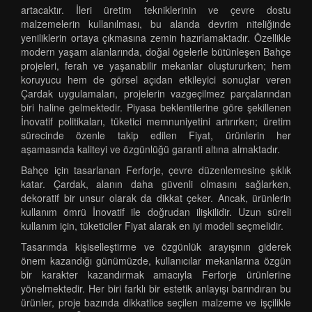
artacaktır. İleri üretim tekniklerinin ve çevre dostu
malzemelerin kullanılması, bu alanda devrim niteliğinde
yeniliklerin ortaya çıkmasına zemin hazırlamaktadır. Özellikle
modern yaşam alanlarında, doğal ögelerle bütünleşen Bahçe
projeleri, ferah ve yaşanabilir mekanlar oluştururken; hem
koruyucu hem de görsel açıdan etkileyici sonuçlar veren
Çardak uygulamaları, projelerin vazgeçilmez parçalarından
biri haline gelmektedir. Piyasa beklentilerine göre şekillenen
İnovatif politikaları, tüketici memnuniyetini artırırken; üretim
sürecinde özenle takip edilen Fiyat, ürünlerin her
aşamasında kaliteyi ve özgünlüğü garanti altına almaktadır.
Bahçe için tasarlanan Ferforje, çevre düzenlemesine şıklık
katar. Çardak, alanın daha güvenli olmasını sağlarken,
dekoratif bir unsur olarak da dikkat çeker. Ancak, ürünlerin
kullanım ömrü İnovatif ile doğrudan ilişkilidir. Uzun süreli
kullanım için, tüketiciler Fiyat alarak en iyi modeli seçmelidir.
Tasarımda kişiselleştirme ve özgünlük arayışının giderek
önem kazandığı günümüzde, kullanıcılar mekanlarına özgün
bir karakter kazandırmak amacıyla Ferforje ürünlerine
yönelmektedir. Her biri farklı bir estetik anlayışı barındıran bu
ürünler, proje bazında dikkatlice seçilen malzeme ve işçilikle