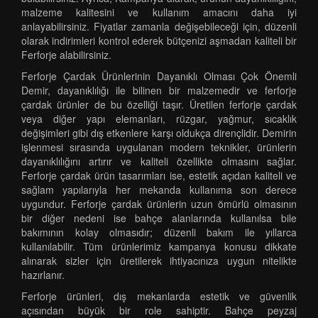
malzeme kalitesini ve kullanım amacını daha iyi
anlayabilirsiniz. Fiyatlar zamanla değişebileceği için, düzenli
olarak indirimleri kontrol ederek bütçenizi aşmadan kaliteli bir
Ferforje alabilirsiniz.
Ferforje Çardak Ürünlerinin Dayanıklı Olması Çok Önemli
Demir, dayanıklılığı ile bilinen bir malzemedir ve ferforje
çardak ürünler de bu özelliği taşır. Üretilen ferforje çardak
veya diğer yapı elemanları, rüzgar, yağmur, sıcaklık
değişimleri gibi dış etkenlere karşı oldukça dirençlidir. Demirin
işlenmesi sırasında uygulanan modern teknikler, ürünlerin
dayanıklılığını artırır ve kaliteli özellikte olmasını sağlar.
Ferforje çardak ürün tasarımları ise, estetik açıdan kaliteli ve
sağlam yapılarıyla her mekanda kullanıma son derece
uygundur. Ferforje çardak ürünlerin uzun ömürlü olmasının
bir diğer nedeni ise bahçe alanlarında kullanılsa bile
bakımının kolay olmasıdır; düzenli bakım ile yıllarca
kullanılabilir. Tüm ürünlerimiz kampanya konusu dikkate
alınarak sizler için üretilerek ihtiyacınıza uygun nitelikte
hazırlanır.
Ferforje ürünleri, dış mekanlarda estetik ve güvenlik
açısından büyük bir role sahiptir. Bahçe peyzaj