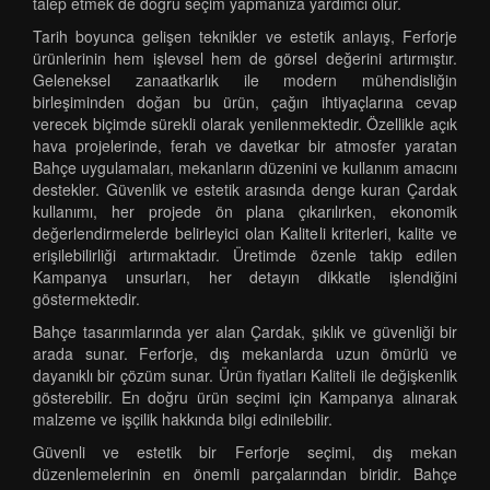
talep etmek de doğru seçim yapmanıza yardımcı olur.
Tarih boyunca gelişen teknikler ve estetik anlayış, Ferforje
ürünlerinin hem işlevsel hem de görsel değerini artırmıştır.
Geleneksel zanaatkarlık ile modern mühendisliğin
birleşiminden doğan bu ürün, çağın ihtiyaçlarına cevap
verecek biçimde sürekli olarak yenilenmektedir. Özellikle açık
hava projelerinde, ferah ve davetkar bir atmosfer yaratan
Bahçe uygulamaları, mekanların düzenini ve kullanım amacını
destekler. Güvenlik ve estetik arasında denge kuran Çardak
kullanımı, her projede ön plana çıkarılırken, ekonomik
değerlendirmelerde belirleyici olan Kaliteli kriterleri, kalite ve
erişilebilirliği artırmaktadır. Üretimde özenle takip edilen
Kampanya unsurları, her detayın dikkatle işlendiğini
göstermektedir.
Bahçe tasarımlarında yer alan Çardak, şıklık ve güvenliği bir
arada sunar. Ferforje, dış mekanlarda uzun ömürlü ve
dayanıklı bir çözüm sunar. Ürün fiyatları Kaliteli ile değişkenlik
gösterebilir. En doğru ürün seçimi için Kampanya alınarak
malzeme ve işçilik hakkında bilgi edinilebilir.
Güvenli ve estetik bir Ferforje seçimi, dış mekan
düzenlemelerinin en önemli parçalarından biridir. Bahçe