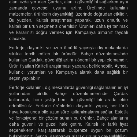
alanınızda yer alan Çardak, alanın güvenliğini sağlarken aynı
zamanda çevresel uyumu artırır. Üretimde kullanılan
malzemeler, ürünlerin dayanıklılığı üzerinde doğrudan etkilidir.
Bu yüzden, Kaliteli araştırması yaparak, uzun ömürlü ve
kaliteli bir ürün seçmeniz önemlidir. Ürünleri daha iyi tanımak
ve kararınızı doğru vermek için Kampanya almanız faydalı
olacaktır.
Ferforje, dayanıklı ve uzun ömürlü yapısıyla dış mekanlarda
sıklıkla tercih edilen bir üründür. Bahçe düzenlemesinde
kullanılan Çardak, güvenliği artıran önemli bir yapı elemanıdır.
Ürün fiyatları Kaliteli araştırması yaparak belirlenebilir. Ayrıca,
kullanıcı yorumları ve Kampanya alarak daha sağlıklı bir
seçim yapılabilir.
Ferforje kullanımı, dış mekanlarda güvenliği sağlamanın en iyi
yollarından biridir. Bahçe düzenlemelerinde Çardak
kullanarak, hem şıklığı hem de güvenliği bir arada elde
edebilirsiniz. Ferforje ürünlerinin dayanıklı yapısı, her türlü
hava koşulunda bile uzun süre kullanılmalarını sağlar. Estetik
ve fonksiyonel bir çözüm sunan bu ürünler, Bahçe alanlarını
daha güvenli ve güzel hale getirir. Kaliteli ile farklı fiyat
seçeneklerini karşılaştırarak bütçenize uygun bir çözüm
bulabilirsiniz. Ayrıca, Kampanya alarak, ürünün dayanıklılığını,