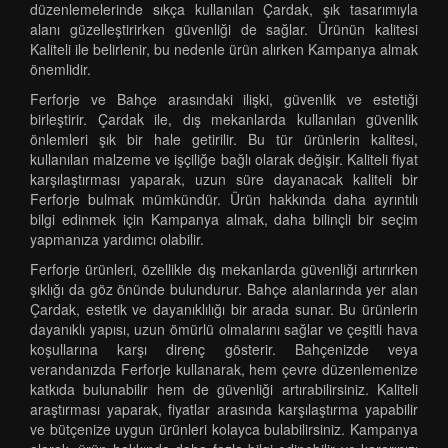
düzenlemelerinde sıkça kullanılan Çardak, şık tasarımıyla
alanı güzelleştirirken güvenliği de sağlar. Ürünün kalitesi
Kaliteli ile belirlenir, bu nedenle ürün alırken Kampanya almak
önemlidir.
Ferforje ve Bahçe arasındaki ilişki, güvenlik ve estetiği
birleştirir. Çardak ile, dış mekanlarda kullanılan güvenlik
önlemleri şık bir hale getirilir. Bu tür ürünlerin kalitesi,
kullanılan malzeme ve işçiliğe bağlı olarak değişir. Kaliteli fiyat
karşılaştırması yaparak, uzun süre dayanacak kaliteli bir
Ferforje bulmak mümkündür. Ürün hakkında daha ayrıntılı
bilgi edinmek için Kampanya almak, daha bilinçli bir seçim
yapmanıza yardımcı olabilir.
Ferforje ürünleri, özellikle dış mekanlarda güvenliği artırırken
şıklığı da göz önünde bulundurur. Bahçe alanlarında yer alan
Çardak, estetik ve dayanıklılığı bir arada sunar. Bu ürünlerin
dayanıklı yapısı, uzun ömürlü olmalarını sağlar ve çeşitli hava
koşullarına karşı direnç gösterir. Bahçenizde veya
verandanızda Ferforje kullanarak, hem çevre düzenlemenize
katkıda bulunabilir hem de güvenliği artırabilirsiniz. Kaliteli
araştırması yaparak, fiyatlar arasında karşılaştırma yapabilir
ve bütçenize uygun ürünleri kolayca bulabilirsiniz. Kampanya