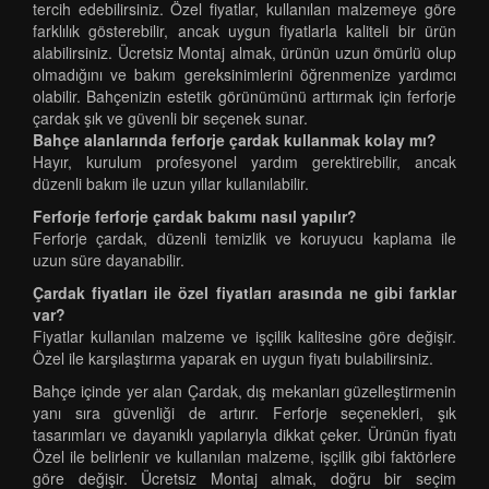
tercih edebilirsiniz. Özel fiyatlar, kullanılan malzemeye göre
farklılık gösterebilir, ancak uygun fiyatlarla kaliteli bir ürün
alabilirsiniz. Ücretsiz Montaj almak, ürünün uzun ömürlü olup
olmadığını ve bakım gereksinimlerini öğrenmenize yardımcı
olabilir. Bahçenizin estetik görünümünü arttırmak için ferforje
çardak şık ve güvenli bir seçenek sunar.
Bahçe alanlarında ferforje çardak kullanmak kolay mı?
Hayır, kurulum profesyonel yardım gerektirebilir, ancak
düzenli bakım ile uzun yıllar kullanılabilir.
Ferforje ferforje çardak bakımı nasıl yapılır?
Ferforje çardak, düzenli temizlik ve koruyucu kaplama ile
uzun süre dayanabilir.
Çardak fiyatları ile özel fiyatları arasında ne gibi farklar
var?
Fiyatlar kullanılan malzeme ve işçilik kalitesine göre değişir.
Özel ile karşılaştırma yaparak en uygun fiyatı bulabilirsiniz.
Bahçe içinde yer alan Çardak, dış mekanları güzelleştirmenin
yanı sıra güvenliği de artırır. Ferforje seçenekleri, şık
tasarımları ve dayanıklı yapılarıyla dikkat çeker. Ürünün fiyatı
Özel ile belirlenir ve kullanılan malzeme, işçilik gibi faktörlere
göre değişir. Ücretsiz Montaj almak, doğru bir seçim