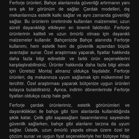
Ferforje ürünleri, Bahçe alanlarında güvenliği artırmanın yanı
sıra şık bir görünüm de sağlar. Çardak modelleri, dış
mekanlarınıza estetik katkı sağlar ve aynı zamanda güvenliği
sağlar. Bu ürünlerin üretiminde kullanılan malzemeler, uzun
süreli dayanıklılığı etkileyen en önemli faktördür. Ferforje
ürünlerinin kaliteli ve uzun ömürlü olması için dayanıklı
malzemeler kullanılır. Bahçenizde Bahçe alanında Ferforje
kullanımı, hem estetik hem de güvenlik açısından büyük
avantajlar sunar. Özel araştırması yaparak, fiyatlar hakkında
daha fazla bilgi edinebilir ve farklı ürün seçeneklerini
karşılaştırabilirsiniz. Ürünler hakkında daha fazla bilgi almak
için Ücretsiz Montaj almanız oldukça faydalıdır. Ferforje
ürünleri, dış mekanınıza uyum sağlamak için mükemmel bir
tercihtir. Özel araştırması yaparak bütçenize uygun ürünleri
kolayca bulabilirsiniz. Ayrıca, indirim dönemlerinde Ferforje
fiyatları oldukça cazip hale gelir.
Ferforje çardak ürünlerimiz, estetik görünümleri ve
dayanıklılıkları ile bahçe gibi tüm alanlarda kullanıldığında
şıklık katar. Çelik gibi sapasağlam tasarımlarımız sayesinde
güvenlik sağlarken, bahçe gibi alanların tarzına da uyum
sağlar. Üstelik, uzun ömürlü yapıda olmak üzere özel bir
çözüm sunar ve uygun fiyat seçenekleriyle her bütçeye hitap