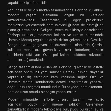
yapabilmek için önemlidir.
Yeni nesil iç ve dış mekan tasarımlarında Ferforje kullanımı,
modern yaşam alanlarına özgün bir karakter
kazandırmaktadır. Tasarımcılar, bu ögeyi projelerinin
merkezine yerleştirerek hem işlevselliği hem de estetiği ön
plana çıkarmaktadır. Gelişen üretim teknikleriyle desteklenen
Ferforje ürünleri, malzeme kalitesi ve üretim sürecindeki
Ücretsiz Montaj uygulamalarıyla dikkat çekmektedir. Özellikle
Bahçe kavramı çerçevesinde düzenlenen alanlarda, Çardak
kullanımı mekanlara güvenlik ve şıklık katarken; tüketici
tercihlerini etkileyen Özel politikaları, sektörde rekabetin
artmasını sağlamaktadır.
Bahçe tasarımlarında kullanılan Ferforje, güvenlik ve estetik
açısından önemli bir yere sahiptir. Çardak ürünleri, dayanıklı
yapıları ile dış etkenlere karşı korunma sağlar. Özel ve
Ücretsiz Montaj konularında detaylı araştırmalar yaparak,
doğru ürünü seçmek mümkündür. Bu sayede, hem ekonomik
hem de uzun ömürlü bir seçim yapabilirsiniz.
Modern mimaride Ferforje unsuru, tasarım ve işçilik
açısından büyük bir öneme sahiptir. Geleneksel
zanaatkarlığın modern teknolojiyle buluştuğu bu ürün, ev ve