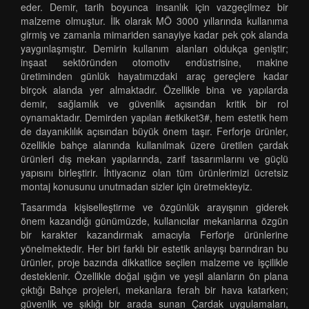
eder. Demir, tarih boyunca insanlık için vazgeçilmez bir
malzeme olmuştur. İlk olarak MÖ 3000 yıllarında kullanıma
girmiş ve zamanla mimariden sanayiye kadar pek çok alanda
yaygınlaşmıştır. Demirin kullanım alanları oldukça geniştir;
inşaat sektöründen otomotiv endüstrisine, makine
üretiminden günlük hayatımızdaki araç gereçlere kadar
birçok alanda yer almaktadır. Özellikle bina ve yapılarda
demir, sağlamlık ve güvenlik açısından kritik bir rol
oynamaktadır. Demirden yapılan #etkiket3#, hem estetik hem
de dayanıklılık açısından büyük önem taşır. Ferforje ürünler,
özellikle bahçe alanında kullanılmak üzere üretilen çardak
ürünleri dış mekan yapılarında, zarif tasarımlarını ve güçlü
yapısını birleştirir. İhtiyacınız olan tüm ürünlerimizi ücretsiz
montaj konusunu unutmadan sizler için üretmekteyiz.
Tasarımda kişiselleştirme ve özgünlük arayışının giderek
önem kazandığı günümüzde, kullanıcılar mekanlarına özgün
bir karakter kazandırmak amacıyla Ferforje ürünlerine
yönelmektedir. Her biri farklı bir estetik anlayışı barındıran bu
ürünler, proje bazında dikkatlice seçilen malzeme ve işçilikle
desteklenir. Özellikle doğal ışığın ve yeşil alanların ön plana
çıktığı Bahçe projeleri, mekanlara ferah bir hava katarken;
güvenlik ve şıklığı bir arada sunan Çardak uygulamaları,