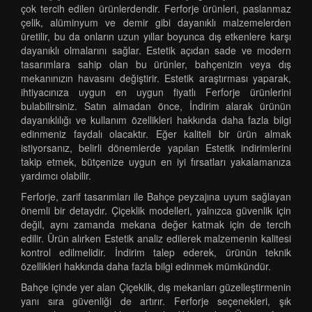
çok tercih edilen ürünlerdendir. Ferforje ürünleri, paslanmaz
çelik, alüminyum ve demir gibi dayanıklı malzemelerden
üretilir, bu da onların uzun yıllar boyunca dış etkenlere karşı
dayanıklı olmalarını sağlar. Estetik açıdan sade ve modern
tasarımlara sahip olan bu ürünler, bahçenizin veya dış
mekanınızın havasını değiştirir. Estetik araştırması yaparak,
ihtiyacınıza uygun en uygun fiyatlı Ferforje ürünlerini
bulabilirsiniz. Satın almadan önce, İndirim alarak ürünün
dayanıklılığı ve kullanım özellikleri hakkında daha fazla bilgi
edinmeniz faydalı olacaktır. Eğer kaliteli bir ürün almak
istiyorsanız, belirli dönemlerde yapılan Estetik indirimlerini
takip etmek, bütçenize uygun en iyi fırsatları yakalamanıza
yardımcı olabilir.
Ferforje, zarif tasarımları ile Bahçe peyzajına uyum sağlayan
önemli bir detaydır. Çiçeklik modelleri, yalnızca güvenlik için
değil, aynı zamanda mekana değer katmak için de tercih
edilir. Ürün alırken Estetik analiz edilerek malzemenin kalitesi
kontrol edilmelidir. İndirim talep ederek, ürünün teknik
özellikleri hakkında daha fazla bilgi edinmek mümkündür.
Bahçe içinde yer alan Çiçeklik, dış mekanları güzelleştirmenin
yanı sıra güvenliği de artırır. Ferforje seçenekleri, şık