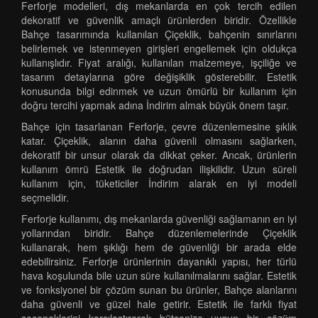
Ferforje modelleri, dış mekanlarda en çok tercih edilen
dekoratif ve güvenlik amaçlı ürünlerden biridir. Özellikle
Bahçe tasarımında kullanılan Çiçeklik, bahçenin sınırlarını
belirlemek ve istenmeyen girişleri engellemek için oldukça
kullanışlıdır. Fiyat aralığı, kullanılan malzemeye, işçiliğe ve
tasarım detaylarına göre değişiklik gösterebilir. Estetik
konusunda bilgi edinmek ve uzun ömürlü bir kullanım için
doğru tercihi yapmak adına İndirim almak büyük önem taşır.
Bahçe için tasarlanan Ferforje, çevre düzenlemesine şıklık
katar. Çiçeklik, alanın daha güvenli olmasını sağlarken,
dekoratif bir unsur olarak da dikkat çeker. Ancak, ürünlerin
kullanım ömrü Estetik ile doğrudan ilişkilidir. Uzun süreli
kullanım için, tüketiciler İndirim alarak en iyi modeli
seçmelidir.
Ferforje kullanımı, dış mekanlarda güvenliği sağlamanın en iyi
yollarından biridir. Bahçe düzenlemelerinde Çiçeklik
kullanarak, hem şıklığı hem de güvenliği bir arada elde
edebilirsiniz. Ferforje ürünlerinin dayanıklı yapısı, her türlü
hava koşulunda bile uzun süre kullanılmalarını sağlar. Estetik
ve fonksiyonel bir çözüm sunan bu ürünler, Bahçe alanlarını
daha güvenli ve güzel hale getirir. Estetik ile farklı fiyat