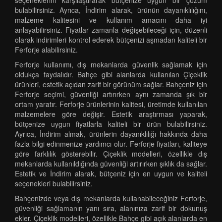
seçeneklerini karşılaştırarak bütçenize uygun bir çözüm
bulabilirsiniz. Ayrıca, İndirim alarak, ürünün dayanıklılığını,
malzeme kalitesini ve kullanım amacını daha iyi
anlayabilirsiniz. Fiyatlar zamanla değişebileceği için, düzenli
olarak indirimleri kontrol ederek bütçenizi aşmadan kaliteli bir
Ferforje alabilirsiniz.
Ferforje kullanımı, dış mekanlarda güvenlik sağlamak için
oldukça faydalıdır. Bahçe gibi alanlarda kullanılan Çiçeklik
ürünleri, estetik açıdan zarif bir görünüm sağlar. Bahçeniz için
Ferforje seçimi, güvenliği artırırken aynı zamanda şık bir
ortam yaratır. Ferforje ürünlerinin kalitesi, üretimde kullanılan
malzemelere göre değişir. Estetik araştırması yaparak,
bütçenize uygun fiyatlarla kaliteli bir ürün bulabilirsiniz.
Ayrıca, İndirim almak, ürünlerin dayanıklılığı hakkında daha
fazla bilgi edinmenize yardımcı olur. Ferforje fiyatları, kaliteye
göre farklılık gösterebilir. Çiçeklik modelleri, özellikle dış
mekanlarda kullanıldığında güvenliği artırırken şıklık da sağlar.
Estetik ve İndirim alarak, bütçeniz için en uygun ve kaliteli
seçenekleri bulabilirsiniz.
Bahçenizde veya dış mekanlarda kullanabileceğiniz Ferforje,
güvenliği sağlamanın yanı sıra, alanınıza zarif bir dokunuş
ekler. Çiçeklik modelleri, özellikle Bahçe gibi açık alanlarda en