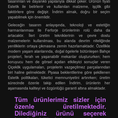
tasarımları ve dayanıklı yapılarıyla dikkat çeker. Ürünün fiyatı
Estetik ile belirlenir ve kullanılan malzeme, işçilik gibi
faktörlere göre değişir. İndirim almak, doğru bir seçim
yapabilmek için önemlidir.
Geleceğin tasarım anlayışında, teknoloji ve estetiğin
harmanlanması ile Ferforje ürünlerinin rolü daha da
artacaktır. İleri üretim tekniklerinin ve çevre dostu
malzemelerin kullanılması, bu alanda devrim niteliğinde
yeniliklerin ortaya çıkmasına zemin hazırlamaktadır. Özellikle
modern yaşam alanlarında, doğal ögelerle bütünleşen Bahçe
projeleri, ferah ve yaşanabilir mekanlar oluştururken; hem
koruyucu hem de görsel açıdan etkileyici sonuçlar veren
Çiçeklik uygulamaları, projelerin vazgeçilmez parçalarından
biri haline gelmektedir. Piyasa beklentilerine göre şekillenen
Estetik politikaları, tüketici memnuniyetini artırırken; üretim
sürecinde özenle takip edilen İndirim, ürünlerin her
aşamasında kaliteyi ve özgünlüğü garanti altına almaktadır.
Tüm ürünlerimiz sizler için
özenle üretilmektedir.
Dilediğiniz ürünü seçerek