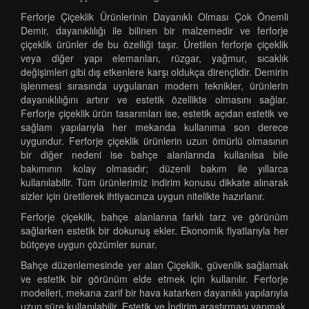
Ferforje Çiçeklik Ürünlerinin Dayanıklı Olması Çok Önemli
Demir, dayanıklılığı ile bilinen bir malzemedir ve ferforje
çiçeklik ürünler de bu özelliği taşır. Üretilen ferforje çiçeklik
veya diğer yapı elemanları, rüzgar, yağmur, sıcaklık
değişimleri gibi dış etkenlere karşı oldukça dirençlidir. Demirin
işlenmesi sırasında uygulanan modern teknikler, ürünlerin
dayanıklılığını artırır ve estetik özellikte olmasını sağlar.
Ferforje çiçeklik ürün tasarımları ise, estetik açıdan estetik ve
sağlam yapılarıyla her mekanda kullanıma son derece
uygundur. Ferforje çiçeklik ürünlerin uzun ömürlü olmasının
bir diğer nedeni ise bahçe alanlarında kullanılsa bile
bakımının kolay olmasıdır; düzenli bakım ile yıllarca
kullanılabilir. Tüm ürünlerimiz indirim konusu dikkate alınarak
sizler için üretilerek ihtiyacınıza uygun nitelikte hazırlanır.
Ferforje çiçeklik, bahçe alanlarına farklı tarz ve görünüm
sağlarken estetik bir dokunuş ekler. Ekonomik fiyatlarıyla her
bütçeye uygun çözümler sunar.
Bahçe düzenlemesinde yer alan Çiçeklik, güvenlik sağlamak
ve estetik bir görünüm elde etmek için kullanılır. Ferforje
modelleri, mekana zarif bir hava katarken dayanıklı yapılarıyla
uzun süre kullanılabilir. Estetik ve İndirim araştırması yapmak,