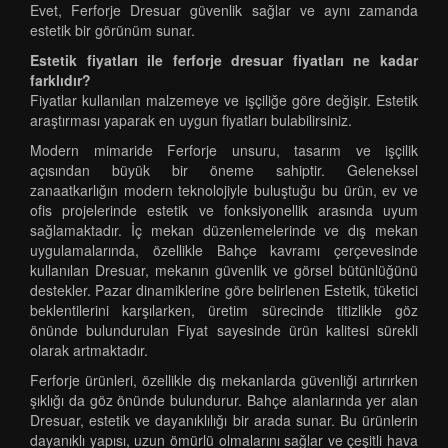
Evet, Ferforje Dresuar güvenlik sağlar ve aynı zamanda
estetik bir görünüm sunar.
Estetik fiyatları ile ferforje dresuar fiyatları ne kadar
farklıdır?
Fiyatlar kullanılan malzemeye ve işçiliğe göre değişir. Estetik
araştırması yaparak en uygun fiyatları bulabilirsiniz.
Modern mimaride Ferforje unsuru, tasarım ve işçilik
açısından büyük bir öneme sahiptir. Geleneksel
zanaatkarlığın modern teknolojiyle buluştuğu bu ürün, ev ve
ofis projelerinde estetik ve fonksiyonellik arasında uyum
sağlamaktadır. İç mekan düzenlemelerinde ve dış mekan
uygulamalarında, özellikle Bahçe kavramı çerçevesinde
kullanılan Dresuar, mekanın güvenlik ve görsel bütünlüğünü
destekler. Pazar dinamiklerine göre belirlenen Estetik, tüketici
beklentilerini karşılarken, üretim sürecinde titizlikle göz
önünde bulundurulan Fiyat sayesinde ürün kalitesi sürekli
olarak artmaktadır.
Ferforje ürünleri, özellikle dış mekanlarda güvenliği artırırken
şıklığı da göz önünde bulundurur. Bahçe alanlarında yer alan
Dresuar, estetik ve dayanıklılığı bir arada sunar. Bu ürünlerin
dayanıklı yapısı, uzun ömürlü olmalarını sağlar ve çeşitli hava