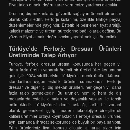
Fiyat talep etmek, doğru karar vermenize yardımcı olacaktır.
Dresuar, dış mekanlarda güvenlik sağlayan önemli bir unsur
olarak kabul edilir. Ferforje kullanımı, özellikle Bahçe peyzaj
düzenlemelerinde yaygındır. Estetik ile belirlenen fiyat aralığı,
kaliteli malzeme ve üretim süreçlerine bağlı olarak değişir. Bu
yüzden Fiyat almak, doğru seçim yapabilmek için önemlidir.
Türkiye’de Ferforje Dresuar Ürünleri
Üretiminde Talep Artıyor
Türkiye, ferforje dresuar üretimi konusunda her geçen yıl
daha fazla üretim yaparak önemli bir üretici ülke konumuna
gelmiştir. 2024 yılı itibariyle, Türkiye’nin demir üretimi küresel
standartlara uygun estetik ürünler sunmaktadır. Ferforje
dresuar ve diğer iç- dış mekan ürünleri, her geçen yıl daha
fazla talep görmektedir. Bu ürünler, hem iç hem de dış
mekanlarda estetik olmaları ve dayanıklı yapıları ile tercih
edilmektedir. Türkiye’deki demir ustalığı, tarihi bir zanaat
olarak geleneksel işçiliği modern teknolojiyle birleştirerek
kaliteli üretimler ortaya koymaktadır. Ferforje dresuar ürünler,
aynı zamanda ihracat sektöründe de büyük bir paya sahiptir.
Tüm ürünlerimiz fiyat konusu dikkate alınarak sizler için