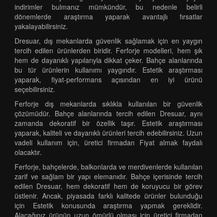
indirimler bulmanız mümkündür, bu nedenle belirli
dönemlerde araştırma yaparak avantajlı fırsatlar
yakalayabilirsiniz.
Dresuar, dış mekanlarda güvenlik sağlamak için en yaygın
tercih edilen ürünlerden biridir. Ferforje modelleri, hem şık
hem de dayanıklı yapılarıyla dikkat çeker. Bahçe alanlarında
bu tür ürünlerin kullanımı yaygındır. Estetik araştırması
yaparak, fiyat-performans açısından en iyi ürünü
seçebilirsiniz.
Ferforje dış mekanlarda sıklıkla kullanılan bir güvenlik
çözümüdür. Bahçe alanlarında tercih edilen Dresuar, aynı
zamanda dekoratif bir özellik taşır. Estetik araştırması
yaparak, kaliteli ve dayanıklı ürünleri tercih edebilirsiniz. Uzun
vadeli kullanım için, üretici firmadan Fiyat almak faydalı
olacaktır.
Ferforje, bahçelerde, balkonlarda ve merdivenlerde kullanılan
zarif ve sağlam bir yapı elemanıdır. Bahçe içerisinde tercih
edilen Dresuar, hem dekoratif hem de koruyucu bir görev
üstlenir. Ancak, piyasada farklı kalitede ürünler bulunduğu
için Estetik konusunda araştırma yapmak gereklidir.
Alacağınız ürünün uzun ömürlü olması için üretici firmadan