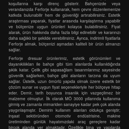
koşullarına karşı direnç gösterir. Bahçenizde veya
verandanızda Ferforje kullanarak, hem çevre düzenlemenize
katkıda bulunabilir hem de güvenliği artırabilirsiniz. Estetik
araştırması yaparak, fiyatlar arasında karşılaştırma yapabilir
ve bütçenize uygun ürünleri kolayca bulabilirsiniz. Fiyat
alarak, ürün hakkında daha fazla bilgi edinebilir ve kararınızı
daha sağlıklı bir şekilde verebilirsiniz. Ayrıca, indirimli fiyatlarla
Ferforje almak, bütçenizi aşmadan kaliteli bir ürün almanızı
sağlar.
Ferforje dresuar ürünlerimiz, estetik görünümleri ve
dayanıklılıkları ile bahçe gibi tüm alanlarda kullanıldığında
şıklık katar. Çelik gibi sapasağlam tasarımlarımız sayesinde
güvenlik sağlarken, bahçe gibi alanların tarzına da uyum
sağlar. Üstelik, uzun ömürlü yapıda olmak üzere estetik bir
çözüm sunar ve uygun fiyat seçenekleriyle her bütçeye hitap
eder. Demir, tarih boyunca insanlık için vazgeçilmez bir
malzeme olmuştur. İlk olarak MÖ 3000 yıllarında kullanıma
girmiş ve zamanla mimariden sanayiye kadar pek çok alanda
yaygınlaşmıştır. Demirin kullanım alanları oldukça geniştir;
inşaat sektöründen otomotiv endüstrisine, makine
üretiminden günlük hayatımızdaki araç gereçlere kadar
birçok alanda yer almaktadır. Özellikle bina ve yapılarda