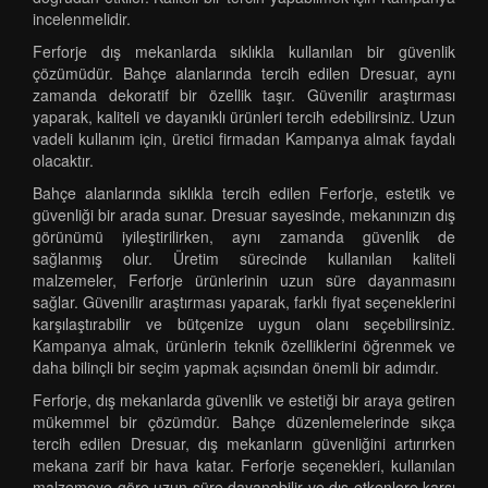
incelenmelidir.
Ferforje dış mekanlarda sıklıkla kullanılan bir güvenlik
çözümüdür. Bahçe alanlarında tercih edilen Dresuar, aynı
zamanda dekoratif bir özellik taşır. Güvenilir araştırması
yaparak, kaliteli ve dayanıklı ürünleri tercih edebilirsiniz. Uzun
vadeli kullanım için, üretici firmadan Kampanya almak faydalı
olacaktır.
Bahçe alanlarında sıklıkla tercih edilen Ferforje, estetik ve
güvenliği bir arada sunar. Dresuar sayesinde, mekanınızın dış
görünümü iyileştirilirken, aynı zamanda güvenlik de
sağlanmış olur. Üretim sürecinde kullanılan kaliteli
malzemeler, Ferforje ürünlerinin uzun süre dayanmasını
sağlar. Güvenilir araştırması yaparak, farklı fiyat seçeneklerini
karşılaştırabilir ve bütçenize uygun olanı seçebilirsiniz.
Kampanya almak, ürünlerin teknik özelliklerini öğrenmek ve
daha bilinçli bir seçim yapmak açısından önemli bir adımdır.
Ferforje, dış mekanlarda güvenlik ve estetiği bir araya getiren
mükemmel bir çözümdür. Bahçe düzenlemelerinde sıkça
tercih edilen Dresuar, dış mekanların güvenliğini artırırken
mekana zarif bir hava katar. Ferforje seçenekleri, kullanılan
malzemeye göre uzun süre dayanabilir ve dış etkenlere karşı