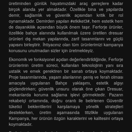
üretiminden günlük hayatımızdaki araç gereçlere kadar
birçok alanda yer almaktadır. Özellikle bina ve yapılarda
demir, sağlamlık ve güvenlik açısından kritik bir rol
oynamaktadır. Demirden yapılan #etkiket3#, hem estetik hem
de dayanıklılık açısından büyük önem taşır. Ferforje ürünler,
özellikle bahçe alanında kullanılmak üzere üretilen dresuar
ürünleri dış mekan yapılarında, zarif tasarımlarını ve güçlü
yapısını birleştirir. İhtiyacınız olan tüm ürünlerimizi kampanya
konusunu unutmadan sizler için üretmekteyiz.
Ekonomik ve fonksiyonel açıdan değerlendirildiğinde, Ferforje
ürünlerinin üretim süreci, kullanılan teknolojinin yanı sıra
ustalık ve emek gerektiren bir sanatı ortaya koymaktadır.
Proje tasarımlarında, yaşam alanlarının geniş ve ferah olması
amacıyla uygulanan Bahçe yaklaşımı, estetik algıyı
güçlendirirken; güvenlik unsuru olarak öne çıkan Dresuar,
mekanlarda koruma sağlama işlevi görmektedir. Pazarın
rekabetçi ortamında, doğru orantı ile belirlenen Güvenilir
tüketici beklentilerini karşılamaya yönelik stratejileri
desteklerken, üretim aşamasında titizlikle uygulanan
Kampanya, her ürünün özgün karakterini ve kalitesini ortaya
koymaktadır.