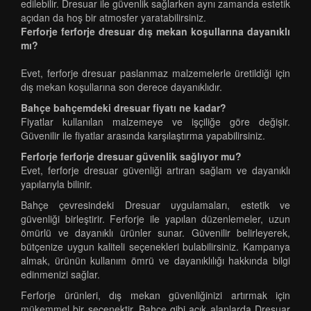
edilebilir. Dresuar ile güvenlik sağlarken aynı zamanda estetik
açıdan da hoş bir atmosfer yaratabilirsiniz.
Ferforje ferforje dresuar dış mekan koşullarına dayanıklı
mı?
Evet, ferforje dresuar paslanmaz malzemelerle üretildiği için
dış mekan koşullarına son derece dayanıklıdır.
Bahçe bahçemdeki dresuar fiyatı ne kadar?
Fiyatlar kullanılan malzemeye ve işçiliğe göre değişir.
Güvenilir ile fiyatlar arasında karşılaştırma yapabilirsiniz.
Ferforje ferforje dresuar güvenlik sağlıyor mu?
Evet, ferforje dresuar güvenliği artıran sağlam ve dayanıklı
yapılarıyla bilinir.
Bahçe çevresindeki Dresuar uygulamaları, estetik ve
güvenliği birleştirir. Ferforje ile yapılan düzenlemeler, uzun
ömürlü ve dayanıklı ürünler sunar. Güvenilir belirleyerek,
bütçenize uygun kaliteli seçenekleri bulabilirsiniz. Kampanya
almak, ürünün kullanım ömrü ve dayanıklılığı hakkında bilgi
edinmenizi sağlar.
Ferforje ürünleri, dış mekan güvenliğinizi artırmak için
mükemmel bir seçenektir. Bahçe gibi açık alanlarda Dresuar