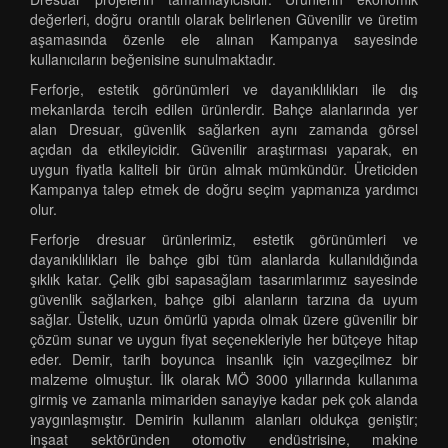
değerleri, doğru orantılı olarak belirlenen Güvenilir ve üretim
aşamasında özenle ele alınan Kampanya sayesinde
kullanıcıların beğenisine sunulmaktadır.
Ferforje, estetik görünümleri ve dayanıklılıkları ile dış
mekanlarda tercih edilen ürünlerdir. Bahçe alanlarında yer
alan Dresuar, güvenlik sağlarken aynı zamanda görsel
açıdan da etkileyicidir. Güvenilir araştırması yaparak, en
uygun fiyatla kaliteli bir ürün almak mümkündür. Üreticiden
Kampanya talep etmek de doğru seçim yapmanıza yardımcı
olur.
Ferforje dresuar ürünlerimiz, estetik görünümleri ve
dayanıklılıkları ile bahçe gibi tüm alanlarda kullanıldığında
şıklık katar. Çelik gibi sapasağlam tasarımlarımız sayesinde
güvenlik sağlarken, bahçe gibi alanların tarzına da uyum
sağlar. Üstelik, uzun ömürlü yapıda olmak üzere güvenilir bir
çözüm sunar ve uygun fiyat seçenekleriyle her bütçeye hitap
eder. Demir, tarih boyunca insanlık için vazgeçilmez bir
malzeme olmuştur. İlk olarak MÖ 3000 yıllarında kullanıma
girmiş ve zamanla mimariden sanayiye kadar pek çok alanda
yaygınlaşmıştır. Demirin kullanım alanları oldukça geniştir;
inşaat sektöründen otomotiv endüstrisine, makine