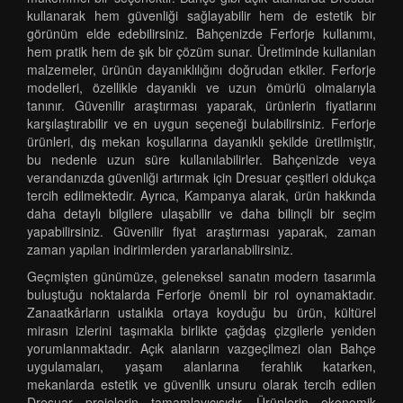
kullanarak hem güvenliği sağlayabilir hem de estetik bir
görünüm elde edebilirsiniz. Bahçenizde Ferforje kullanımı,
hem pratik hem de şık bir çözüm sunar. Üretiminde kullanılan
malzemeler, ürünün dayanıklılığını doğrudan etkiler. Ferforje
modelleri, özellikle dayanıklı ve uzun ömürlü olmalarıyla
tanınır. Güvenilir araştırması yaparak, ürünlerin fiyatlarını
karşılaştırabilir ve en uygun seçeneği bulabilirsiniz. Ferforje
ürünleri, dış mekan koşullarına dayanıklı şekilde üretilmiştir,
bu nedenle uzun süre kullanılabilirler. Bahçenizde veya
verandanızda güvenliği artırmak için Dresuar çeşitleri oldukça
tercih edilmektedir. Ayrıca, Kampanya alarak, ürün hakkında
daha detaylı bilgilere ulaşabilir ve daha bilinçli bir seçim
yapabilirsiniz. Güvenilir fiyat araştırması yaparak, zaman
zaman yapılan indirimlerden yararlanabilirsiniz.
Geçmişten günümüze, geleneksel sanatın modern tasarımla
buluştuğu noktalarda Ferforje önemli bir rol oynamaktadır.
Zanaatkârların ustalıkla ortaya koyduğu bu ürün, kültürel
mirasın izlerini taşımakla birlikte çağdaş çizgilerle yeniden
yorumlanmaktadır. Açık alanların vazgeçilmezi olan Bahçe
uygulamaları, yaşam alanlarına ferahlık katarken,
mekanlarda estetik ve güvenlik unsuru olarak tercih edilen
Dresuar projelerin tamamlayıcısıdır. Ürünlerin ekonomik