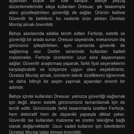
açısından büyük bir role sahiptir. Bahçe peyzaj
düzenlemelerinde sıkça kullanılan Dresuar, şık tasarımıyla
alanı güzelleştirirken güvenliği de sağlar. Ürünün kalitesi
Güvenilir ile belirlenir, bu nedenle ürün alırken Ücretsiz
Montaj almak önemlidir.
Bahçe alanlarında sıklıkla tercih edilen Ferforje, estetik ve
güvenliği bir arada sunar. Dresuar sayesinde, mekanınızın dış
görünümü iyileştirilirken, aynı zamanda güvenlik de
sağlanmış olur. Üretim sürecinde kullanılan kaliteli
malzemeler, Ferforje ürünlerinin uzun süre dayanmasını
sağlar. Güvenilir araştırması yaparak, farklı fiyat seçeneklerini
karşılaştırabilir ve bütçenize uygun olanı seçebilirsiniz.
Ücretsiz Montaj almak, ürünlerin teknik özelliklerini öğrenmek
ve daha bilinçli bir seçim yapmak açısından önemli bir
adımdır.
Bahçe içinde kullanılan Dresuar, yalnızca güvenliği sağlamak
için değil, alanın estetik görünümünü tamamlamak için de
tercih edilir. Günümüzde farklı tasarımlarla üretilen Ferforje,
hem dekoratif hem de dayanıklı yapısıyla dikkat çeker.
Güvenilir ise kullanılan malzeme ve üretim tekniğine bağlı
olarak değişmektedir. Uzun vadeli kullanım için tüketicilerin
Ücretsiz Montaj talep etmesi önemlidir.