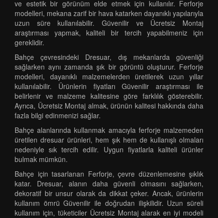
ve estetik bir görünüm elde etmek için kullanılır. Ferforje
modelleri, mekana zarif bir hava katarken dayanıklı yapılarıyla
uzun süre kullanılabilir. Güvenilir ve Ücretsiz Montaj
araştırması yapmak, kaliteli bir tercih yapabilmeniz için
gereklidir.
Bahçe çevresindeki Dresuar, dış mekanlarda güvenliği
sağlarken aynı zamanda şık bir görüntü oluşturur. Ferforje
modelleri, dayanıklı malzemelerden üretilerek uzun yıllar
kullanılabilir. Ürünlerin fiyatları Güvenilir araştırması ile
belirlenir ve malzeme kalitesine göre farklılık gösterebilir.
Ayrıca, Ücretsiz Montaj almak, ürünün kalitesi hakkında daha
fazla bilgi edinmenizi sağlar.
Bahçe alanlarında kullanmak amacıyla ferforje malzemeden
üretilen dresuar ürünleri, hem şık hem de kullanışlı olmaları
nedeniyle sık tercih edilir. Uygun fiyatlarla kaliteli ürünler
bulmak mümkün.
Bahçe için tasarlanan Ferforje, çevre düzenlemesine şıklık
katar. Dresuar, alanın daha güvenli olmasını sağlarken,
dekoratif bir unsur olarak da dikkat çeker. Ancak, ürünlerin
kullanım ömrü Güvenilir ile doğrudan ilişkilidir. Uzun süreli
kullanım için, tüketiciler Ücretsiz Montaj alarak en iyi modeli