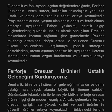
Ekonomik ve fonksiyonel açıdan değerlendirildiğinde, Ferforje
ürünlerinin üretim süreci, kullanılan teknolojinin yanı sıra
ustalık ve emek gerektiren bir sanatı ortaya koymaktadır.
Proje tasarımlarında, yaşam alanlarının geniş ve ferah olması
amacıyla uygulanan Bahçe yaklaşımı, estetik algıyı
güçlendirirken; güvenlik unsuru olarak öne çıkan Dresuar,
mekanlarda koruma sağlama işlevi görmektedir. Pazarın
rekabetçi ortamında, doğru orantı ile belirlenen Güvenilir
tüketici beklentilerini karşılamaya yönelik stratejileri
desteklerken, üretim aşamasında titizlikle uygulanan Ücretsiz
Montaj, her ürünün özgün karakterini ve kalitesini ortaya
koymaktadır.
Ferforje Dresuar Ürünleri Ustalık
Geleneğini Sürdürüyoruz
Demircilik, binlerce yıl süren bir geleneğin mirasıdır ve demir
ustalığı hala birçok alanda büyük bir öneme sahiptir.
Günümüzde teknolojinin ilerlemesiyle birlikte ferforje dresuar
ürünleri işçiliği de modernleşmiştir. Ancak, geleneksel ferforje
dresuar işçiliği, hala yüksek kaliteli ve zarif ürünler ile
güvenilir ürünler ortaya koymaktadır. Türkiye’deki ferforje