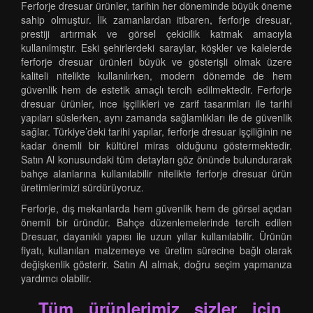
Ferforje dresuar ürünler, tarihin her döneminde büyük öneme
sahip olmuştur. İlk zamanlardan itibaren, ferforje dresuar,
prestiji artırmak ve görsel çekicilik katmak amacıyla
kullanılmıştır. Eski şehirlerdeki saraylar, köşkler ve kalelerde
ferforje dresuar ürünleri büyük ve gösterişli olmak üzere
kaliteli nitelikte kullanılırken, modern dönemde de hem
güvenlik hem de estetik amaçlı tercih edilmektedir. Ferforje
dresuar ürünler, ince işçilikleri ve zarif tasarımları ile tarihi
yapıları süslerken, aynı zamanda sağlamlıkları ile de güvenlik
sağlar. Türkiye’deki tarihi yapılar, ferforje dresuar işçiliğinin ne
kadar önemli bir kültürel miras olduğunu göstermektedir.
Satın Al konusundaki tüm detayları göz önünde bulundurarak
bahçe alanlarına kullanılabilir nitelikte ferforje dresuar ürün
üretimlerimizi sürdürüyoruz.
Ferforje, dış mekanlarda hem güvenlik hem de görsel açıdan
önemli bir üründür. Bahçe düzenlemelerinde tercih edilen
Dresuar, dayanıklı yapısı ile uzun yıllar kullanılabilir. Ürünün
fiyatı, kullanılan malzemeye ve üretim sürecine bağlı olarak
değişkenlik gösterir. Satın Al almak, doğru seçim yapmanıza
yardımcı olabilir.
Tüm ürünlerimiz sizler için