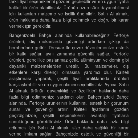
farklı fiyat seçeneklerini gözden geçirebilir ve en uygun fiyatla
kaliteli bir ürün alabilirsiniz. Ürünün uzun süre dayanabilmesi
için kullanılan malzeme ve işçilik önemlidir. Satın Al almak,
ürün hakkında daha fazla bilgi edinmek ve doğru bir karar
vermek için gereklidir.
Bahçenizdeki Bahçe alanında kullanabileceğiniz Ferforje
ürünleri, dış mekanlarda güvenliği artırırken şıklığı da
beraberinde getirir. Dresuar ile çevre düzenlemenize estetik
bir katkı sağlar, aynı zamanda güvenlik sağlar. Ferforje
ürünleri, genellikle paslanmaz çelik, alüminyum ve demir gibi
dayanıklı malzemelerden üretilir. Bu malzemeler, dış
etkenlere karşı dirençli olmasına yardımcı olur. Kaliteli
araştırması yaparak, çeşitli fiyat aralıklarında ürünleri
karşılaştırabilir ve en uygun olanını seçebilirsiniz. Ayrıca, Satın
Al almak, ürünün dayanıklılığı ve özellikleri hakkında daha
fazla bilgi edinmenize yardımcı olur. Bahçenizdeki Bahçe
alanında, Ferforje ürünlerinin kullanımı, estetik bir görünüm
sunar ve güvenliği artırır. Kaliteli fiyatlarını gözden
geçirdiğinizde, çeşitli seçeneklerin avantajlı fiyatlarla
sunulduğunu görebilirsiniz. Ürün hakkında daha fazla bilgi
edinmek için Satın Al almak, size daha sağlıklı bir karar
verme imkanı sağlar. Bahçenizde estetik ve güvenliği bir