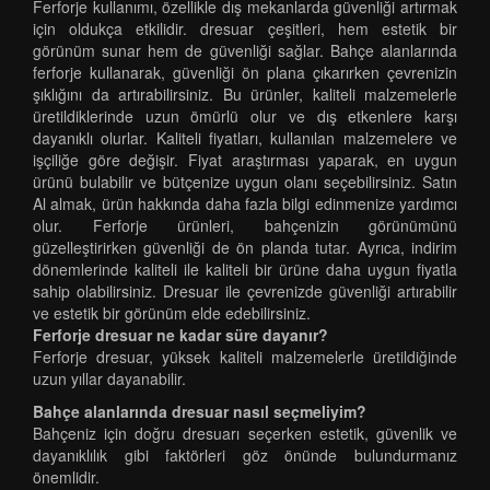
Ferforje kullanımı, özellikle dış mekanlarda güvenliği artırmak
için oldukça etkilidir. dresuar çeşitleri, hem estetik bir
görünüm sunar hem de güvenliği sağlar. Bahçe alanlarında
ferforje kullanarak, güvenliği ön plana çıkarırken çevrenizin
şıklığını da artırabilirsiniz. Bu ürünler, kaliteli malzemelerle
üretildiklerinde uzun ömürlü olur ve dış etkenlere karşı
dayanıklı olurlar. Kaliteli fiyatları, kullanılan malzemelere ve
işçiliğe göre değişir. Fiyat araştırması yaparak, en uygun
ürünü bulabilir ve bütçenize uygun olanı seçebilirsiniz. Satın
Al almak, ürün hakkında daha fazla bilgi edinmenize yardımcı
olur. Ferforje ürünleri, bahçenizin görünümünü
güzelleştirirken güvenliği de ön planda tutar. Ayrıca, indirim
dönemlerinde kaliteli ile kaliteli bir ürüne daha uygun fiyatla
sahip olabilirsiniz. Dresuar ile çevrenizde güvenliği artırabilir
ve estetik bir görünüm elde edebilirsiniz.
Ferforje dresuar ne kadar süre dayanır?
Ferforje dresuar, yüksek kaliteli malzemelerle üretildiğinde
uzun yıllar dayanabilir.
Bahçe alanlarında dresuar nasıl seçmeliyim?
Bahçeniz için doğru dresuarı seçerken estetik, güvenlik ve
dayanıklılık gibi faktörleri göz önünde bulundurmanız
önemlidir.