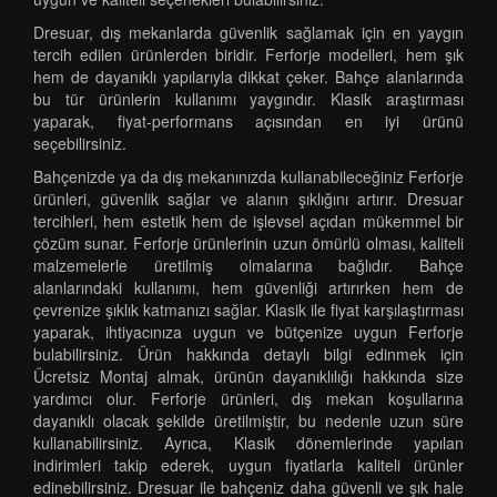
Dresuar, dış mekanlarda güvenlik sağlamak için en yaygın
tercih edilen ürünlerden biridir. Ferforje modelleri, hem şık
hem de dayanıklı yapılarıyla dikkat çeker. Bahçe alanlarında
bu tür ürünlerin kullanımı yaygındır. Klasik araştırması
yaparak, fiyat-performans açısından en iyi ürünü
seçebilirsiniz.
Bahçenizde ya da dış mekanınızda kullanabileceğiniz Ferforje
ürünleri, güvenlik sağlar ve alanın şıklığını artırır. Dresuar
tercihleri, hem estetik hem de işlevsel açıdan mükemmel bir
çözüm sunar. Ferforje ürünlerinin uzun ömürlü olması, kaliteli
malzemelerle üretilmiş olmalarına bağlıdır. Bahçe
alanlarındaki kullanımı, hem güvenliği artırırken hem de
çevrenize şıklık katmanızı sağlar. Klasik ile fiyat karşılaştırması
yaparak, ihtiyacınıza uygun ve bütçenize uygun Ferforje
bulabilirsiniz. Ürün hakkında detaylı bilgi edinmek için
Ücretsiz Montaj almak, ürünün dayanıklılığı hakkında size
yardımcı olur. Ferforje ürünleri, dış mekan koşullarına
dayanıklı olacak şekilde üretilmiştir, bu nedenle uzun süre
kullanabilirsiniz. Ayrıca, Klasik dönemlerinde yapılan
indirimleri takip ederek, uygun fiyatlarla kaliteli ürünler
edinebilirsiniz. Dresuar ile bahçeniz daha güvenli ve şık hale