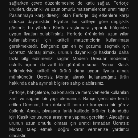
sağlarken çevre düzenlemesine de katkı sağlar. Ferforje
ürünleri, dayanıklı ve uzun ömürlü malzemelerden üretilmiştir.
Paslanmaya karşı dirençli olan Ferforje, dış etkenlere karşı
oldukça dayanıklıdır. Fiyatlar ise kaliteye göre değişiklik
gösterir; bu yüzden Klasik araştırması yaparak bütçenize
uygun fiyatları bulabilirsiniz. Ferforje ürünlerinin uzun yıllar
kullanılabilmesi için kaliteli malzemelerin kullanılması
gerekmektedir. Bahçeniz için en iyi çözümü seçmek için
Ücretsiz Montaj almak, ürünün dayanıklılığı hakkında daha
fazla bilgi edinmenizi sağlar. Modern Dresuar modelleri,
estetik açıdan da zarif bir görünüm sunar. Ayrıca, Klasik
indirimleriyle kaliteli bir ürünü daha uygun fiyatla almak
mümkündür. Ücretsiz Montaj alarak, kullanacağınız ürün
hakkında daha ayrıntılı bilgilere sahip olabilirsiniz.
Ferforje, bahçelerde, balkonlarda ve merdivenlerde kullanılan
zarif ve sağlam bir yapı elemanıdır. Bahçe içerisinde tercih
edilen Dresuar, hem dekoratif hem de koruyucu bir görev
üstlenir. Ancak, piyasada farklı kalitede ürünler bulunduğu
için Klasik konusunda araştırma yapmak gereklidir. Alacağınız
ürünün uzun ömürlü olması için üretici firmadan Ücretsiz
Montaj talep etmek, doğru karar vermenize yardımcı
olacaktır.