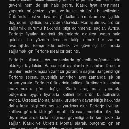
güvenli hem de şık hale getirir. Klasik fiyat araştırması
yaparak, bütçenize uygun ve kaliteli bir ürün bulabilirsiniz.
Ürünün kalitesi ve dayanıklılığı, kullanılan malzeme ve işçilikle
doğrudan ilişkilidir, bu yüzden Ücretsiz Montaj almak, ürünün
sağlamlık durumu hakkında bilgi edinmenizi sağlar. Ayrıca,
Ferforje fiyatları indirimli dönemlerde oldukça uygun hale
gelebilir, bu yüzden fırsatları takip etmek her zaman
avantajlıdır. Bahçenizde estetik ve güvenliği bir arada
sağlamak için Ferforje ideal bir tercihtir.
Ferforje kullanımı, dış mekanlarda güvenlik sağlamak için
oldukça faydalıdır. Bahçe gibi alanlarda kullanılan Dresuar
ürünleri, estetik açıdan zarif bir görünüm sağlar. Bahçeniz için
Ferforje seçimi, güvenliği artırırken aynı zamanda şık bir
ortam yaratır. Ferforje ürünlerinin kalitesi, üretimde kullanılan
malzemelere göre değişir. Klasik araştırması yaparak,
bütçenize uygun fiyatlarla kaliteli bir ürün bulabilirsiniz.
Ayrıca, Ücretsiz Montaj almak, ürünlerin dayanıklılığı hakkında
daha fazla bilgi edinmenize yardımcı olur. Ferforje fiyatları,
kaliteye göre farklılık gösterebilir. Dresuar modelleri, özellikle
dış mekanlarda kullanıldığında güvenliği artırırken şıklık da
sağlar. Klasik ve Ücretsiz Montaj alarak, bütçeniz için en
uygun ve kaliteli seçenekleri bulabilirsiniz.