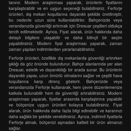
tanınır. Modern araştırması yaparak, ürünlerin fiyatlarını
karşılaştırabilir ve en uygun seçeneği bulabilirsiniz. Ferforje
ürünleri, dış mekan koşullarına dayanıklı şekilde üretilmiştir,
bu nedenle uzun süre kullanılabilirler. Bahçenizde veya
verandanızda güvenliği artırmak için Dresuar çeşitleri oldukça
tercih edilmektedir. Ayrıca, Fiyat alarak, ürün hakkında daha
detaylı bilgilere ulaşabilir ve daha bilinçli bir seçim
yapabilirsiniz. Modern fiyat araştırması yaparak, zaman
zaman yapılan indirimlerden yararlanabilirsiniz.
Ferforje ürünleri, özellikle dış mekanlarda güvenliği artırırken
şıklığı da göz önünde bulundurur. Bahçe alanlarında yer alan
Dresuar, estetik ve dayanıklılığı bir arada sunar. Bu ürünlerin
dayanıklı yapısı, uzun ömürlü olmalarını sağlar ve çeşitli hava
koşullarına karşı direnç gösterir. Bahçenizde veya
verandanızda Ferforje kullanarak, hem çevre düzenlemenize
katkıda bulunabilir hem de güvenliği artırabilirsiniz. Modern
araştırması yaparak, fiyatlar arasında karşılaştırma yapabilir
ve bütçenize uygun ürünleri kolayca bulabilirsiniz. Fiyat
alarak, ürün hakkında daha fazla bilgi edinebilir ve kararınızı
daha sağlıklı bir şekilde verebilirsiniz. Ayrıca, indirimli fiyatlarla
Ferforje almak, bütçenizi aşmadan kaliteli bir ürün almanızı
sağlar.