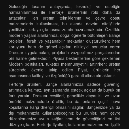
Geleceğin tasarım anlayışında, teknoloji ve estetiğin
harmanlanması ile Ferforje ürünlerinin rolü daha da
artacaktır. İleri üretim tekniklerinin ve çevre dostu
malzemelerin kullanılması, bu alanda devrim niteliğinde
yeniliklerin ortaya çıkmasına zemin hazırlamaktadır. Özellikle
modern yaşam alanlarında, doğal ögelerle bütünleşen Bahçe
projeleri, ferah ve yaşanabilir mekanlar oluştururken; hem
koruyucu hem de görsel açıdan etkileyici sonuçlar veren
Dresuar uygulamaları, projelerin vazgeçilmez parçalarından
biri haline gelmektedir. Piyasa beklentilerine göre şekillenen
Modern politikaları, tüketici memnuniyetini artırırken; üretim
sürecinde özenle takip edilen Fiyat, ürünlerin her
aşamasında kaliteyi ve özgünlüğü garanti altına almaktadır.
Ferforje ürünleri, Bahçe alanlarınızda sadece güvenliği
artırmakla kalmaz, aynı zamanda estetik açıdan da büyük bir
fark yaratır. Dresuar çeşitleri, genellikle dayanıklı ve uzun
ömürlü malzemelerle üretilir, bu da onların çeşitli hava
koşullarına karşı dirençli olmasını sağlar. Bahçenizde ya da
dış mekanınızda kullanabileceğiniz bu ürünler, hem çevre
düzenlemenize uyum sağlar hem de güvenliğinizi en üst
düzeye çıkarır. Ferforje fiyatları, kullanılan malzeme ve işçilik