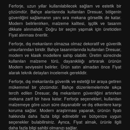
Ferforje, uzun yıllar kullanılabilecek sağlam ve estetik bir
çözümdür. Bahçe alanlarında kullanılan Dresuar, bölgenin
güvenliğini sağlamanın yanı sıra mekana görsellik de katar.
Modern belirlenirken, malzeme kalitesi, işçilik ve tasarım
dikkate alınmalıdır. Doğru bir seçim yapmak için üreticiden
Fiyat alınması önerilir.
Ferforje, dış mekanların olmazsa olmaz dekoratif ve güvenlik
unsurlarından biridir. Bahçe tasarımlarında kullanılan Dresuar,
modern ve klasik modellere sahip olabilir. Üretim sürecinde
kullanılan malzeme türü, dayanıklılığı artırarak ürünün
Modern seviyesini belirler. Ürün satın almadan önce Fiyat
alarak teknik detayları incelemek gereklidir.
Ferforje, dış mekanlarda güvenlik ve estetiği bir araya getiren
mükemmel bir çözümdür. Bahçe düzenlemelerinde sıkça
tercih edilen Dresuar, dış mekanların güvenliğini artırırken
mekana zarif bir hava katar. Ferforje seçenekleri, kullanılan
malzemeye göre uzun süre dayanabilir ve dış etkenlere karşı
koruma sağlar. Modern araştırması yaparak, ürünün fiyatı
hakkında daha fazla bilgi edinebilir ve bütçenize uygun
seçenekler bulabilirsiniz. Ayrıca, Fiyat almak, ürünle ilgili
daha fazla bilgi sahibi olmanızı sağlar.