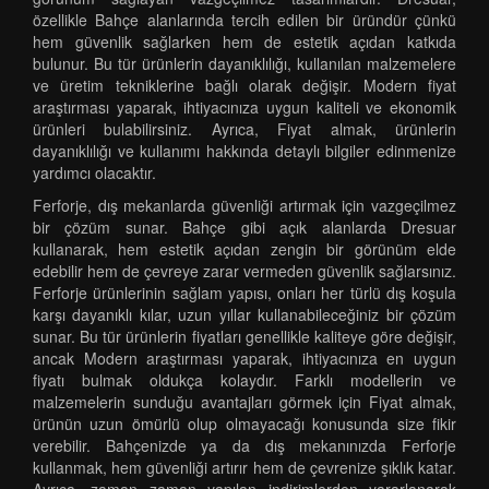
özellikle Bahçe alanlarında tercih edilen bir üründür çünkü
hem güvenlik sağlarken hem de estetik açıdan katkıda
bulunur. Bu tür ürünlerin dayanıklılığı, kullanılan malzemelere
ve üretim tekniklerine bağlı olarak değişir. Modern fiyat
araştırması yaparak, ihtiyacınıza uygun kaliteli ve ekonomik
ürünleri bulabilirsiniz. Ayrıca, Fiyat almak, ürünlerin
dayanıklılığı ve kullanımı hakkında detaylı bilgiler edinmenize
yardımcı olacaktır.
Ferforje, dış mekanlarda güvenliği artırmak için vazgeçilmez
bir çözüm sunar. Bahçe gibi açık alanlarda Dresuar
kullanarak, hem estetik açıdan zengin bir görünüm elde
edebilir hem de çevreye zarar vermeden güvenlik sağlarsınız.
Ferforje ürünlerinin sağlam yapısı, onları her türlü dış koşula
karşı dayanıklı kılar, uzun yıllar kullanabileceğiniz bir çözüm
sunar. Bu tür ürünlerin fiyatları genellikle kaliteye göre değişir,
ancak Modern araştırması yaparak, ihtiyacınıza en uygun
fiyatı bulmak oldukça kolaydır. Farklı modellerin ve
malzemelerin sunduğu avantajları görmek için Fiyat almak,
ürünün uzun ömürlü olup olmayacağı konusunda size fikir
verebilir. Bahçenizde ya da dış mekanınızda Ferforje
kullanmak, hem güvenliği artırır hem de çevrenize şıklık katar.