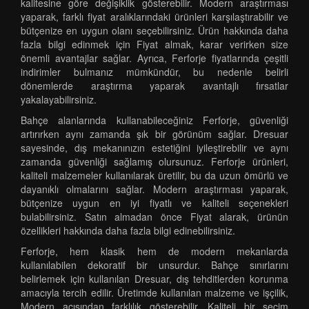
kalitesine göre değişiklik gösterebilir. Modern araştırması
yaparak, farklı fiyat aralıklarındaki ürünleri karşılaştırabilir ve
bütçenize en uygun olanı seçebilirsiniz. Ürün hakkında daha
fazla bilgi edinmek için Fiyat almak, karar verirken size
önemli avantajlar sağlar. Ayrıca, Ferforje fiyatlarında çeşitli
indirimler bulmanız mümkündür, bu nedenle belirli
dönemlerde araştırma yaparak avantajlı fırsatlar
yakalayabilirsiniz.
Bahçe alanlarında kullanabileceğiniz Ferforje, güvenliği
artırırken aynı zamanda şık bir görünüm sağlar. Dresuar
sayesinde, dış mekanınızın estetiğini iyileştirebilir ve aynı
zamanda güvenliği sağlamış olursunuz. Ferforje ürünleri,
kaliteli malzemeler kullanılarak üretilir, bu da uzun ömürlü ve
dayanıklı olmalarını sağlar. Modern araştırması yaparak,
bütçenize uygun en iyi fiyatlı ve kaliteli seçenekleri
bulabilirsiniz. Satın almadan önce Fiyat alarak, ürünün
özellikleri hakkında daha fazla bilgi edinebilirsiniz.
Ferforje, hem klasik hem de modern mekanlarda
kullanılabilen dekoratif bir unsurdur. Bahçe sınırlarını
belirlemek için kullanılan Dresuar, dış tehditlerden korunma
amacıyla tercih edilir. Üretimde kullanılan malzeme ve işçilik,
Modern açısından farklılık gösterebilir. Kaliteli bir seçim