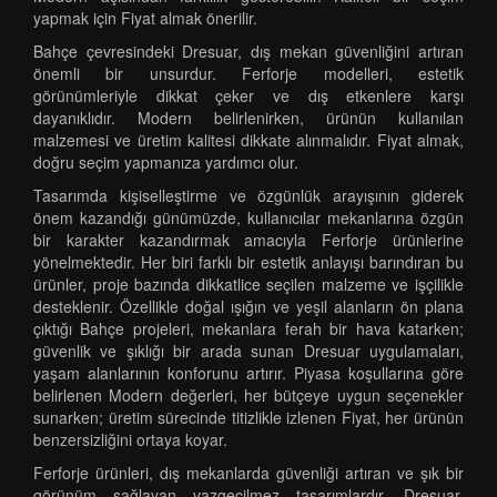
yapmak için Fiyat almak önerilir.
Bahçe çevresindeki Dresuar, dış mekan güvenliğini artıran
önemli bir unsurdur. Ferforje modelleri, estetik
görünümleriyle dikkat çeker ve dış etkenlere karşı
dayanıklıdır. Modern belirlenirken, ürünün kullanılan
malzemesi ve üretim kalitesi dikkate alınmalıdır. Fiyat almak,
doğru seçim yapmanıza yardımcı olur.
Tasarımda kişiselleştirme ve özgünlük arayışının giderek
önem kazandığı günümüzde, kullanıcılar mekanlarına özgün
bir karakter kazandırmak amacıyla Ferforje ürünlerine
yönelmektedir. Her biri farklı bir estetik anlayışı barındıran bu
ürünler, proje bazında dikkatlice seçilen malzeme ve işçilikle
desteklenir. Özellikle doğal ışığın ve yeşil alanların ön plana
çıktığı Bahçe projeleri, mekanlara ferah bir hava katarken;
güvenlik ve şıklığı bir arada sunan Dresuar uygulamaları,
yaşam alanlarının konforunu artırır. Piyasa koşullarına göre
belirlenen Modern değerleri, her bütçeye uygun seçenekler
sunarken; üretim sürecinde titizlikle izlenen Fiyat, her ürünün
benzersizliğini ortaya koyar.
Ferforje ürünleri, dış mekanlarda güvenliği artıran ve şık bir
görünüm sağlayan vazgeçilmez tasarımlardır. Dresuar,