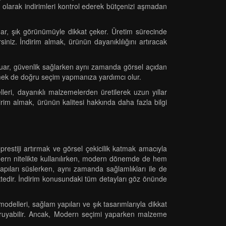
li olarak indirimleri kontrol ederek bütçenizi aşmadan
uar, şık görünümüyle dikkat çeker. Üretim sürecinde
iniz. İndirim almak, ürünün dayanıklılığını artıracak
resuar, güvenlik sağlarken aynı zamanda görsel açıdan
etmek de doğru seçim yapmanıza yardımcı olur.
eri, dayanıklı malzemelerden üretilerek uzun yıllar
İndirim almak, ürünün kalitesi hakkında daha fazla bilgi
restiji artırmak ve görsel çekicilik katmak amacıyla
modern nitelikte kullanılırken, modern dönemde de hem
 yapıları süslerken, aynı zamanda sağlamlıkları ile de
mektedir. İndirim konusundaki tüm detayları göz önünde
delleri, sağlam yapıları ve şık tasarımlarıyla dikkat
nı koruyabilir. Ancak, Modern seçimi yaparken malzeme