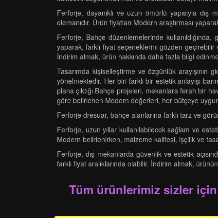
Ferforje, dayanıklı ve uzun ömürlü yapısıyla dış m
elemanıdır. Ürün fiyatları Modern araştırması yaparak b
Ferforje, Bahçe düzenlemelerinde kullanıldığında, g
yaparak, farklı fiyat seçeneklerini gözden geçirebilir
İndirim almak, ürün hakkında daha fazla bilgi edinmek
Tasarımda kişiselleştirme ve özgünlük arayışının 
yönelmektedir. Her biri farklı bir estetik anlayışı bar
plana çıktığı Bahçe projeleri, mekanlara ferah bir ha
göre belirlenen Modern değerleri, her bütçeye uygun s
Ferforje dresuar, bahçe alanlarına farklı tarz ve gö
Ferforje, uzun yıllar kullanılabilecek sağlam ve est
Modern belirlenirken, malzeme kalitesi, işçilik ve tas
Ferforje, dış mekanlarda güvenlik ve estetik açısın
farklı fiyat aralıklarında olabilir. İndirim almak, ürünü
Tüm ürünlerimiz sizler için