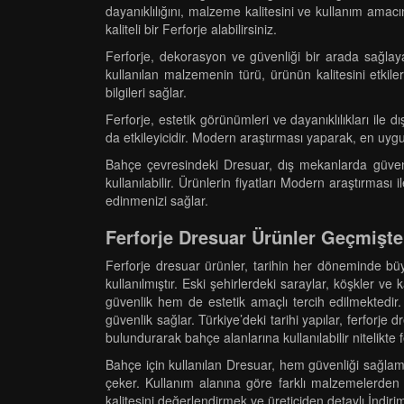
dayanıklılığını, malzeme kalitesini ve kullanım amacı
kaliteli bir Ferforje alabilirsiniz.
Ferforje, dekorasyon ve güvenliği bir arada sağlay
kullanılan malzemenin türü, ürünün kalitesini etkile
bilgileri sağlar.
Ferforje, estetik görünümleri ve dayanıklılıkları il
da etkileyicidir. Modern araştırması yaparak, en uyg
Bahçe çevresindeki Dresuar, dış mekanlarda güvenli
kullanılabilir. Ürünlerin fiyatları Modern araştırması 
edinmenizi sağlar.
Ferforje Dresuar Ürünler Geçmişte
Ferforje dresuar ürünler, tarihin her döneminde büy
kullanılmıştır. Eski şehirlerdeki saraylar, köşkler 
güvenlik hem de estetik amaçlı tercih edilmektedir. F
güvenlik sağlar. Türkiye’deki tarihi yapılar, ferforj
bulundurarak bahçe alanlarına kullanılabilir nitelikte
Bahçe için kullanılan Dresuar, hem güvenliği sağlama
çeker. Kullanım alanına göre farklı malzemelerden ür
kalitesini değerlendirmek ve üreticiden detaylı İndiri