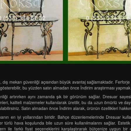
, dış mekan güvenliği açısından büyük avantaj sağlamaktadır. Ferforje 
 gösterebilir, bu yüzden satın almadan önce İndirim araştırması yapmak
nliği artırırken aynı zamanda şık bir görünüm sağlar. Dresuar sayesinde
eri, kaliteli malzemeler kullanılarak üretilir, bu da uzun ömürlü ve day
bulabilirsiniz. Satın almadan önce İndirim alarak, ürünün özellikleri hakkın
manın en iyi yollarından biridir. Bahçe düzenlemelerinde Dresuar kull
, her türlü hava koşulunda bile uzun süre kullanılmalarını sağlar. Est
rn ile farklı fiyat seçeneklerini karşılaştırarak bütçenize uygun bir 