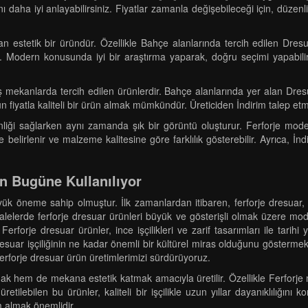
nı daha iyi anlayabilirsiniz. Fiyatlar zamanla değişebileceği için, düzen
an estetik bir üründür. Özellikle Bahçe alanlarında tercih edilen Dres
r. Modern konusunda iyi bir araştırma yaparak, doğru seçimi yapabilirs
e dış mekanlarda tercih edilen ürünlerdir. Bahçe alanlarında yer alan D
un fiyatla kaliteli bir ürün almak mümkündür. Üreticiden İndirim talep 
ği sağlarken aynı zamanda şık bir görüntü oluşturur. Ferforje modell
ile belirlenir ve malzeme kalitesine göre farklılık gösterebilir. Ayrıca, 
n Bugüne Kullanılıyor
ük öneme sahip olmuştur. İlk zamanlardan itibaren, ferforje dresuar, p
ve kalelerde ferforje dresuar ürünleri büyük ve gösterişli olmak üzere 
erforje dresuar ürünler, ince işçilikleri ve zarif tasarımları ile tarihi
e dresuar işçiliğinin ne kadar önemli bir kültürel miras olduğunu göster
 ferforje dresuar ürün üretimlerimizi sürdürüyoruz.
k hem de mekana estetik katmak amacıyla üretilir. Özellikle Ferforje mo
etilebilen bu ürünler, kaliteli bir işçilikle uzun yıllar dayanıklılığı
m almak önemlidir.