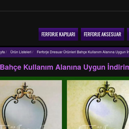
FERFORJE KAPILARI
FERFORJE AKSESUAR
yfa
/
Ürün Listeleri
/
Ferforje Dresuar Ürünleri Bahçe Kullanım Alanına Uygun İ
i Bahçe Kullanım Alanına Uygun İndiri