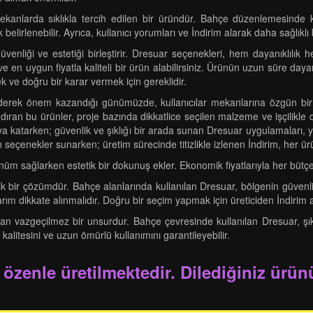
ekanlarda sıklıkla tercih edilen bir üründür. Bahçe düzenlemesinde ku
elirlenebilir. Ayrıca, kullanıcı yorumları ve İndirim alarak daha sağlıklı b
üvenliği ve estetiği birleştirir. Dresuar seçenekleri, hem dayanıklılı
 ve en uygun fiyatla kaliteli bir ürün alabilirsiniz. Ürünün uzun süre daya
 ve doğru bir karar vermek için gereklidir.
giderek önem kazandığı günümüzde, kullanıcılar mekanlarına özgün bir
ındıran bu ürünler, proje bazında dikkatlice seçilen malzeme ve işçilikle d
va katarken; güvenlik ve şıklığı bir arada sunan Dresuar uygulamaları, y
eçenekler sunarken; üretim sürecinde titizlikle izlenen İndirim, her ür
rünüm sağlarken estetik bir dokunuş ekler. Ekonomik fiyatlarıyla her bü
etik bir çözümdür. Bahçe alanlarında kullanılan Dresuar, bölgenin güvenl
arım dikkate alınmalıdır. Doğru bir seçim yapmak için üreticiden İndirim a
dan vazgeçilmez bir unsurdur. Bahçe çevresinde kullanılan Dresuar, şık
n kalitesini ve uzun ömürlü kullanımını garantileyebilir.
 özenle üretilmektedir. Dilediğiniz ürünü