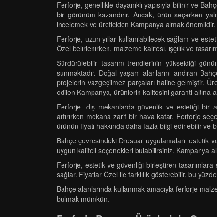
Ferforje, genellikle dayanıklı yapısıyla bilinir ve Ba
bir görünüm kazandırır. Ancak, ürün seçerken yalnı
incelemek ve üreticiden Kampanya almak önemlidir.
Ferforje, uzun yıllar kullanılabilecek sağlam ve est
Özel belirlenirken, malzeme kalitesi, işçilik ve tasar
Sürdürülebilir tasarım trendlerinin yükseldiği gü
sunmaktadır. Doğal yaşam alanlarını andıran Bahçe
projelerin vazgeçilmez parçaları haline gelmiştir. Ür
edilen Kampanya, ürünlerin kalitesini garanti altına a
Ferforje, dış mekanlarda güvenlik ve estetiği bir
artırırken mekana zarif bir hava katar. Ferforje se
ürünün fiyatı hakkında daha fazla bilgi edinebilir ve 
Bahçe çevresindeki Dresuar uygulamaları, estetik ve g
uygun kaliteli seçenekleri bulabilirsiniz. Kampanya a
Ferforje, estetik ve güvenliği birleştiren tasarıml
sağlar. Fiyatlar Özel ile farklılık gösterebilir, bu 
Bahçe alanlarında kullanmak amacıyla ferforje malzeme
bulmak mümkün.