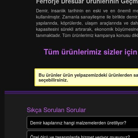
Ferforje Dresuar Ürünlerinin Geç
Demir, insanlık tarihinin en eski ve en önemli me
kullanılmıştır. Zamanla sanayileşme ile birlikte dem
yapılarında, köprülerde, ulaşım araçlarında ve da
kapasitesini sürekli artırarak, ekonomik büyümesine
tanımaktadır. Tüm ürünlerimiz kampanya konusu dikkate
Tüm ürünlerimiz sizler için
Bu ürünler ürün yelpazemizdeki ürünlerden sade
seçebilirsiniz.
Sıkça Sorulan Sorular
Demir kapılarınız hangi malzemelerden üretiliyor?
Özel ölçü ve tasarımlarda hizmet veriyor musunuz?