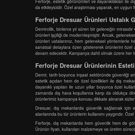
Ferforje, estetik görünümleri ve dayanıklılıkları il
da etkileyicidir. Özel araştırması yaparak, en uygu
Ferforje Dresuar Ürünleri Ustalık
Demircilik, binlerce yıl süren bir geleneğin mirasıdı
ürünleri işçiliği de modernleşmiştir. Ancak, geleneksel
ürünleri ustalarımız, hem geleneksel yöntemlerle 
sanatsal detaylara özen göstererek ürünlerini özel a
devam edecektir. Kampanya dahil olmak üzere her türl
Ferforje Dresuar Ürünlerinin Estet
Demir, tarih boyunca inşaat sektöründe güvenliği ar
estetik açıdan hem de özel özellikleri ile dış mekanl
dayanıklı yapıları ile uzun yıllar boyunca özel kul
zamanda dış hava koşullarına karşı da oldukça diren
ürünlerimiz kampanya konusu dikkate alınarak sizler iç
Dresuar, dış mekanlarda güvenlik sağlamak için en
alanlarında bu tür ürünlerin kullanımı yaygındır. Özel
Ferforje, dış mekanlarda hem güvenlik hem de görsel
Ürünün fiyatı, kullanılan malzemeye ve üretim süreci