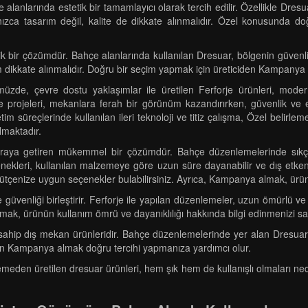
hçe alanlarında estetik bir tamamlayıcı olarak tercih edilir. Özellikle D
zca tasarım değil, kalite de dikkate alınmalıdır. Özel konusunda doğr
etik bir çözümdür. Bahçe alanlarında kullanılan Dresuar, bölgenin güvenl
ım dikkate alınmalıdır. Doğru bir seçim yapmak için üreticiden Kampanya a
nümüzde, çevre dostu yaklaşımlar ile üretilen Ferforje ürünleri, mo
 projeleri, mekanlara ferah bir görünüm kazandırırken, güvenlik ve 
etim süreçlerinde kullanılan ileri teknoloji ve titiz çalışma, Özel beli
lmaktadır.
 araya getiren mükemmel bir çözümdür. Bahçe düzenlemelerinde sıkça
çenekleri, kullanılan malzemeye göre uzun süre dayanabilir ve dış etke
bütçenize uygun seçenekler bulabilirsiniz. Ayrıca, Kampanya almak, ürünle 
üvenliği birleştirir. Ferforje ile yapılan düzenlemeler, uzun ömürlü ve
lmak, ürünün kullanım ömrü ve dayanıklılığı hakkında bilgi edinmenizi sa
ara sahip dış mekan ürünleridir. Bahçe düzenlemelerinde yer alan Dresua
yüzden Kampanya almak doğru tercihi yapmanıza yardımcı olur.
den üretilen dresuar ürünleri, hem şık hem de kullanışlı olmaları nedeniyl