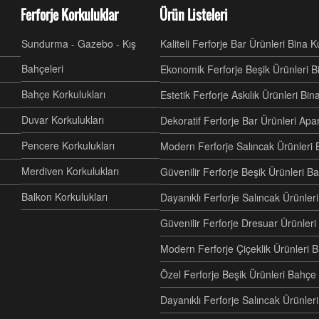
Ferforje Korkuluklar
Ürün Listeleri
Sundurma - Gazebo - Kış
Kaliteli Ferforje Bar Ürünleri Bina 
Bahçeleri
Ekonomik Ferforje Beşik Ürünleri B
Bahçe Korkulukları
Estetik Ferforje Askılık Ürünleri Bi
Duvar Korkulukları
Dekoratif Ferforje Bar Ürünleri Ap
Pencere Korkulukları
Modern Ferforje Salıncak Ürünleri 
Merdiven Korkulukları
Güvenilir Ferforje Beşik Ürünleri B
Balkon Korkulukları
Dayanıklı Ferforje Salıncak Ürünl
Güvenilir Ferforje Dresuar Ürünler
Modern Ferforje Çiçeklik Ürünleri 
Özel Ferforje Beşik Ürünleri Bahç
Dayanıklı Ferforje Salıncak Ürünle