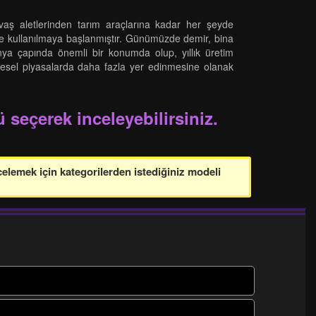
avaş aletlerinden tarım araçlarına kadar her şeyde
e de kullanılmaya başlanmıştır. Günümüzde demir, bina
nya çapında önemli bir konumda olup, yıllık üretim
küresel piyasalarda daha fazla yer edinmesine olanak
 seçerek inceleyebilirsiniz.
celemek için kategorilerden istediğiniz modeli