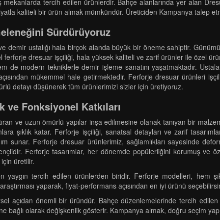
e dış mekanlarda tercih edilen ürünlerdir. Bahçe alanlarında yer alan D
n fiyatla kaliteli bir ürün almak mümkündür. Üreticiden Kampanya talep 
 Geleneğini Sürdürüyoruz
r ve demir ustalığı hala birçok alanda büyük bir öneme sahiptir. Günümüzd
 ferforje dresuar işçiliği, hala yüksek kaliteli ve zarif ürünler ile özel ü
hem de modern tekniklerle demir işleme sanatını yaşatmaktadır. Ustal
çısından mükemmel hale getirmektedir. Ferforje dresuar ürünleri işçili
ü detayı düşünerek tüm ürünlerimizi sizler için üretiyoruz.
ik ve Fonksiyonel Katkıları
tıran ve uzun ömürlü yapılar inşa edilmesine olanak tanıyan bir malze
ara şıklık katar. Ferforje işçiliği, sanatsal detayları ve zarif tasarım
lanım sunar. Ferforje dresuar ürünlerimiz, sağlamlıkları sayesinde defo
çlidir. Ferforje tasarımlar, her dönemde popülerliğini korumuş ve özel
in üretilir.
 yaygın tercih edilen ürünlerden biridir. Ferforje modelleri, hem şı
 araştırması yaparak, fiyat-performans açısından en iyi ürünü seçebilirsi
 açıdan önemli bir üründür. Bahçe düzenlemelerinde tercih edilen Dresu
ne bağlı olarak değişkenlik gösterir. Kampanya almak, doğru seçim yapm