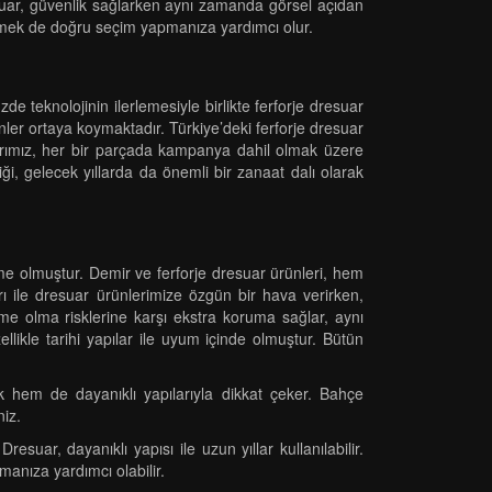
resuar, güvenlik sağlarken aynı zamanda görsel açıdan
etmek de doğru seçim yapmanıza yardımcı olur.
e teknolojinin ilerlemesiyle birlikte ferforje dresuar
rünler ortaya koymaktadır. Türkiye’deki ferforje dresuar
arımız, her bir parçada kampanya dahil olmak üzere
ği, gelecek yıllarda da önemli bir zanaat dalı olarak
me olmuştur. Demir ve ferforje dresuar ürünleri, hem
ları ile dresuar ürünlerimize özgün bir hava verirken,
rme olma risklerine karşı ekstra koruma sağlar, aynı
likle tarihi yapılar ile uyum içinde olmuştur. Bütün
k hem de dayanıklı yapılarıyla dikkat çeker. Bahçe
niz.
ar, dayanıklı yapısı ile uzun yıllar kullanılabilir.
anıza yardımcı olabilir.