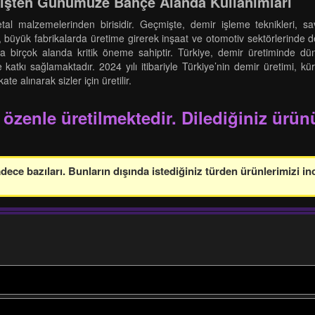
mişten Günümüze Bahçe Alanda Kullanımları
tal malzemelerinden birisidir. Geçmişte, demir işleme teknikleri, s
ir, büyük fabrikalarda üretime girerek inşaat ve otomotiv sektörlerind
ha birçok alanda kritik öneme sahiptir. Türkiye, demir üretiminde dü
 katkı sağlamaktadır. 2024 yılı itibariyle Türkiye’nin demir üretimi, 
 alınarak sizler için üretilir.
 özenle üretilmektedir. Dilediğiniz ürünü
ce bazıları. Bunların dışında istediğiniz türden ürünlerimizi in