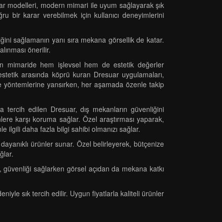
resuar modelleri, modern mimari ile uyum sağlayarak şık
u bir karar verebilmek için kullanıcı deneyimlerini
iğini sağlamanın yanı sıra mekana görsellik de katar.
lınması önerilir.
dern mimaride hem işlevsel hem de estetik değerler
estetik arasında köprü kuran Dresuar uygulamaları,
rleme yöntemlerine yansırken, her aşamada özenle takip
 tercih edilen Dresuar, dış mekanların güvenliğini
nlere karşı koruma sağlar. Özel araştırması yaparak,
ilgili daha fazla bilgi sahibi olmanızı sağlar.
 dayanıklı ürünler sunar. Özel belirleyerek, bütçenize
ğlar.
r, güvenliği sağlarken görsel açıdan da mekana katkı
e sık tercih edilir. Uygun fiyatlarla kaliteli ürünler