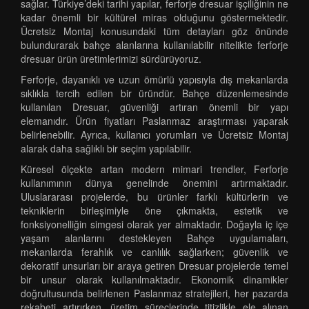
sağlar. Türkiye’deki tarihi yapılar, ferforje dresuar işçiliğinin ne
kadar önemli bir kültürel miras olduğunu göstermektedir.
Ücretsiz Montaj konusundaki tüm detayları göz önünde
bulundurarak bahçe alanlarına kullanılabilir nitelikte ferforje
dresuar ürün üretimlerimizi sürdürüyoruz.
Ferforje, dayanıklı ve uzun ömürlü yapısıyla dış mekanlarda
sıklıkla tercih edilen bir üründür. Bahçe düzenlemesinde
kullanılan Dresuar, güvenliği artıran önemli bir yapı
elemanıdır. Ürün fiyatları Paslanmaz araştırması yaparak
belirlenebilir. Ayrıca, kullanıcı yorumları ve Ücretsiz Montaj
alarak daha sağlıklı bir seçim yapılabilir.
Küresel ölçekte artan modern mimari trendler, Ferforje
kullanımının dünya genelinde önemini artırmaktadır.
Uluslararası projelerde, bu ürünler farklı kültürlerin ve
tekniklerin birleşimiyle öne çıkmakta, estetik ve
fonksiyonelliğin simgesi olarak yer almaktadır. Doğayla iç içe
yaşam alanlarını destekleyen Bahçe uygulamaları,
mekanlarda ferahlık ve canlılık sağlarken; güvenlik ve
dekoratif unsurları bir araya getiren Dresuar projelerde temel
bir unsur olarak kullanılmaktadır. Ekonomik dinamikler
doğrultusunda belirlenen Paslanmaz stratejileri, her pazarda
rekabeti artırırken, üretim süreçlerinde titizlikle ele alınan