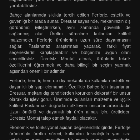
yaratabilirsiniz.
Bahçe alanlarında sıklıkla tercih edilen Ferforje, estetik ve
güvenliği bir arada sunar. Dresuar sayesinde, mekanınızın dış
görünümü iyileştirilirken, aynı zamanda güvenlik de
sağlanmış olur. Üretim sürecinde kullanılan kaliteli
malzemeler, Ferforje ürünlerinin uzun süre dayanmasını
sağlar. Paslanmaz araştırması yaparak, farklı fiyat
seçeneklerini karşılaştırabilir ve bütçenize uygun olanı
seçebilirsiniz. Ücretsiz Montaj almak, ürünlerin teknik
özelliklerini öğrenmek ve daha bilinçli bir seçim yapmak
açısından önemli bir adımdır.
Ferforje, hem iç hem de dış mekanlarda kullanılan estetik ve
dayanıklı bir yapı elemanıdır. Özellikle Bahçe için tasarlanan
Dresuar, mekanı dış tehditlerden korurken dekoratif bir unsur
olarak da işlev görür. Üretimde kullanılan malzeme ve işçilik
kalitesi Paslanmaz doğrudan etkileyen unsurlar arasındadır.
Uzun ömürlü ve dayanıklı bir ürün almak için, üreticiden
Ücretsiz Montaj talep etmek faydalı olacaktır.
Ekonomik ve fonksiyonel açıdan değerlendirildiğinde, Ferforje
ürünlerinin üretim süreci, kullanılan teknolojinin yanı sıra
ustalık ve emek gerektiren bir sanatı ortaya koymaktadır.