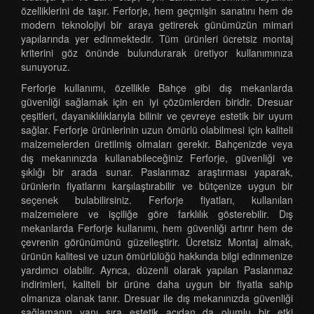
özelliklerini de taşır. Ferforje, hem geçmişin sanatını hem de
modern teknolojiyi bir araya getirerek günümüzün mimari
yapılarında yer edinmektedir. Tüm ürünleri ücretsiz montaj
kriterini göz önünde bulundurarak üretiyor kullanımınıza
sunuyoruz.
Ferforje kullanımı, özellikle Bahçe gibi dış mekanlarda
güvenliği sağlamak için en iyi çözümlerden biridir. Dresuar
çeşitleri, dayanıklılıklarıyla bilinir ve çevreye estetik bir uyum
sağlar. Ferforje ürünlerinin uzun ömürlü olabilmesi için kaliteli
malzemelerden üretilmiş olmaları gerekir. Bahçenizde veya
dış mekanınızda kullanabileceğiniz Ferforje, güvenliği ve
şıklığı bir arada sunar. Paslanmaz araştırması yaparak,
ürünlerin fiyatlarını karşılaştırabilir ve bütçenize uygun bir
seçenek bulabilirsiniz. Ferforje fiyatları, kullanılan
malzemelere ve işçiliğe göre farklılık gösterebilir. Dış
mekanlarda Ferforje kullanımı, hem güvenliği artırır hem de
çevrenin görünümünü güzelleştirir. Ücretsiz Montaj almak,
ürünün kalitesi ve uzun ömürlülüğü hakkında bilgi edinmenize
yardımcı olabilir. Ayrıca, düzenli olarak yapılan Paslanmaz
indirimleri, kaliteli bir ürüne daha uygun bir fiyatla sahip
olmanıza olanak tanır. Dresuar ile dış mekanınızda güvenliği
sağlamanın yanı sıra estetik açıdan da olumlu bir etki