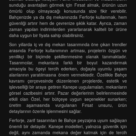
sunduğu avantajları görmek için Fırsat almak, ürünün uzun
ömürlü olup olmayacağı konusunda size fikir verebilir.
Bahçenizde ya da dış mekanınızda Ferforje kullanmak, hem
güvenliği artırır hem de çevrenize şıklık katar. Ayrıca, zaman
zaman yapılan indirimlerden yararlanarak kaliteli bir ürüne
daha uygun bir fiyata sahip olabilirsiniz.
Son yıllarda iç ve dış mekan tasarımında öne çıkan trendler
arasında Ferforje kullanımının artması, projelerin özgün ve
yenilikçi bir biçimde şekillenmesine olanak tanımaktadır.
Tasarımcılar, mekanlara farklı bir boyut kazandırmak
amacıyla bu ögeyi tercih ederken, doğayla uyumlu yaşam
alanlarının yaratılmasına önem vermektedir. Özellikle Bahçe
kavramı çerçevesinde düzenlenen projelerde, estetik ve
işlevselliği bir araya getiren Kanepe uygulamaları, mekanların
görsel cazibesini artırır. Pazar değerlerinin belirlenmesinde
etkili olan Özel, her bütçeye uygun seçenekler sunarken;
üretim aşamasında vurgulanan Fırsat unsuru, ürün
detaylarının özenle işlenmesini sağlar.
Ferforje, zarif tasarımları ile Bahçe peyzajına uyum sağlayan
önemli bir detaydır. Kanepe modelleri, yalnızca güvenlik için
değil, aynı zamanda mekana değer katmak için de tercih