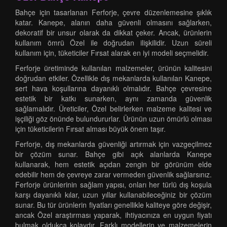
Bahçe için tasarlanan Ferforje, çevre düzenlemesine şıklık
katar. Kanepe, alanın daha güvenli olmasını sağlarken,
dekoratif bir unsur olarak da dikkat çeker. Ancak, ürünlerin
kullanım ömrü Özel ile doğrudan ilişkilidir. Uzun süreli
kullanım için, tüketiciler Fırsat alarak en iyi modeli seçmelidir.
Ferforje üretiminde kullanılan malzemeler, ürünün kalitesini
doğrudan etkiler. Özellikle dış mekanlarda kullanılan Kanepe,
sert hava koşullarına dayanıklı olmalıdır. Bahçe çevresine
estetik bir katkı sunarken, aynı zamanda güvenlik
sağlamalıdır. Üreticiler, Özel belirlerken malzeme kalitesi ve
işçiliği göz önünde bulundururlar. Ürünün uzun ömürlü olması
için tüketicilerin Fırsat alması büyük önem taşır.
Ferforje, dış mekanlarda güvenliği artırmak için vazgeçilmez
bir çözüm sunar. Bahçe gibi açık alanlarda Kanepe
kullanarak, hem estetik açıdan zengin bir görünüm elde
edebilir hem de çevreye zarar vermeden güvenlik sağlarsınız.
Ferforje ürünlerinin sağlam yapısı, onları her türlü dış koşula
karşı dayanıklı kılar, uzun yıllar kullanabileceğiniz bir çözüm
sunar. Bu tür ürünlerin fiyatları genellikle kaliteye göre değişir,
ancak Özel araştırması yaparak, ihtiyacınıza en uygun fiyatı
bulmak oldukça kolaydır. Farklı modellerin ve malzemelerin