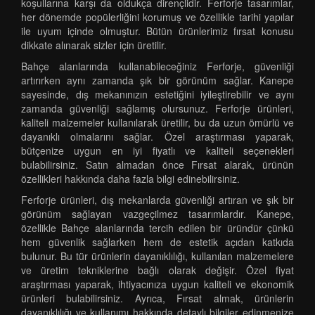
koşullarına karşı da oldukça dirençlidir. Ferforje tasarımlar,
her dönemde popülerliğini korumuş ve özellikle tarihi yapılar
ile uyum içinde olmuştur. Bütün ürünlerimiz fırsat konusu
dikkate alınarak sizler için üretilir.
Bahçe alanlarında kullanabileceğiniz Ferforje, güvenliği
artırırken aynı zamanda şık bir görünüm sağlar. Kanepe
sayesinde, dış mekanınızın estetiğini iyileştirebilir ve aynı
zamanda güvenliği sağlamış olursunuz. Ferforje ürünleri,
kaliteli malzemeler kullanılarak üretilir, bu da uzun ömürlü ve
dayanıklı olmalarını sağlar. Özel araştırması yaparak,
bütçenize uygun en iyi fiyatlı ve kaliteli seçenekleri
bulabilirsiniz. Satın almadan önce Fırsat alarak, ürünün
özellikleri hakkında daha fazla bilgi edinebilirsiniz.
Ferforje ürünleri, dış mekanlarda güvenliği artıran ve şık bir
görünüm sağlayan vazgeçilmez tasarımlardır. Kanepe,
özellikle Bahçe alanlarında tercih edilen bir üründür çünkü
hem güvenlik sağlarken hem de estetik açıdan katkıda
bulunur. Bu tür ürünlerin dayanıklılığı, kullanılan malzemelere
ve üretim tekniklerine bağlı olarak değişir. Özel fiyat
araştırması yaparak, ihtiyacınıza uygun kaliteli ve ekonomik
ürünleri bulabilirsiniz. Ayrıca, Fırsat almak, ürünlerin
dayanıklılığı ve kullanımı hakkında detaylı bilgiler edinmenize