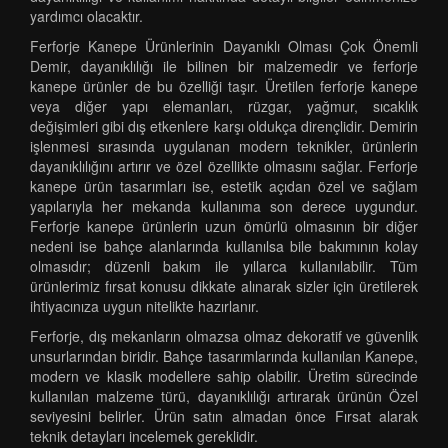
yardımcı olacaktır.
Ferforje Kanepe Ürünlerinin Dayanıklı Olması Çok Önemli
Demir, dayanıklılığı ile bilinen bir malzemedir ve ferforje
kanepe ürünler de bu özelliği taşır. Üretilen ferforje kanepe
veya diğer yapı elemanları, rüzgar, yağmur, sıcaklık
değişimleri gibi dış etkenlere karşı oldukça dirençlidir. Demirin
işlenmesi sırasında uygulanan modern teknikler, ürünlerin
dayanıklılığını artırır ve özel özellikte olmasını sağlar. Ferforje
kanepe ürün tasarımları ise, estetik açıdan özel ve sağlam
yapılarıyla her mekanda kullanıma son derece uygundur.
Ferforje kanepe ürünlerin uzun ömürlü olmasının bir diğer
nedeni ise bahçe alanlarında kullanılsa bile bakımının kolay
olmasıdır; düzenli bakım ile yıllarca kullanılabilir. Tüm
ürünlerimiz fırsat konusu dikkate alınarak sizler için üretilerek
ihtiyacınıza uygun nitelikte hazırlanır.
Ferforje, dış mekanların olmazsa olmaz dekoratif ve güvenlik
unsurlarından biridir. Bahçe tasarımlarında kullanılan Kanepe,
modern ve klasik modellere sahip olabilir. Üretim sürecinde
kullanılan malzeme türü, dayanıklılığı artırarak ürünün Özel
seviyesini belirler. Ürün satın almadan önce Fırsat alarak
teknik detayları incelemek gereklidir.