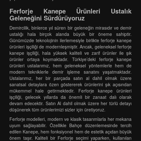
Ferforje Kanepe Ürünleri Ustalık
Geleneğini Sürdürüyoruz
Demircilik, binlerce yıl süren bir geleneğin mirasıdır ve demir
ustalığı hala birçok alanda büyük bir öneme sahiptir.
Günümüzde teknolojinin ilerlemesiyle birlikte ferforje kanepe
ürünleri işçiliği de modernleşmiştir. Ancak, geleneksel ferforje
kanepe işçiliği, hala yüksek kaliteli ve zarif ürünler ile şık
ürünler ortaya koymaktadır. Türkiye’deki ferforje kanepe
ürünleri ustalarımız, hem geleneksel yöntemlerle hem de
modern tekniklerle demir işleme sanatını yaşatmaktadır.
Ustalarımız, her bir parçada satın al dahil olmak üzere
sanatsal detaylara özen göstererek ürünlerini şık açısından
mükemmel hale getirmektedir. Ferforje kanepe ürünleri
işçiliği, gelecek yıllarda da önemli bir zanaat dalı olarak
devam edecektir. Satın Al dahil olmak üzere her türlü detayı
düşünerek tüm ürünlerimizi sizler için üretiyoruz.
Ferforje modelleri, modern ve klasik tasarımlarla her mekana
uyum sağlayabilir. Özellikle Bahçe düzenlemesinde tercih
edilen Kanepe, hem fonksiyonel hem de estetik açıdan büyük
önem taşır. Kaliteli bir Ferforje seçimi yaparken, kullanılan