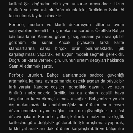
kalitesi Şık doğrudan etkileyen unsurlar arasındadır. Uzun
ömürlü ve dayanıklı bir ürün almak için, üreticiden Satın Al
talep etmek faydalı olacaktır.
Ferforje, modern ve klasik dekorasyon stillerine uyum
sağlayabilen önemli bir dış mekan unsurudur. Özellikle Bahçe
için tasarlanan Kanepe, güvenliği sağlamanın yanı sıra şık bir
görünüm de sunar. Ancak, piyasada farklı kalite
standartlarına sahip birçok ürün bulunmaktadır. Şık
karşılaştırması yaparak, en uygun modeli seçmek gereklidir.
Doğru bir karar vermek için, ürünün üretim detayları hakkında
Satın Al edinmek şarttır.
Ferforje ürünleri, Bahçe alanlarınızda sadece güvenliği
artırmakla kalmaz, aynı zamanda estetik açıdan da büyük bir
fark yaratır. Kanepe çeşitleri, genellikle dayanıklı ve uzun
ömürlü malzemelerle üretilir, bu da onların çeşitli hava
koşullarına karşı dirençli olmasını sağlar. Bahçenizde ya da
dış mekanınızda kullanabileceğiniz bu ürünler, hem çevre
düzenlemenize uyum sağlar hem de güvenliğinizi en üst
düzeye çıkarır. Ferforje fiyatları, kullanılan malzeme ve işçilik
kalitesine göre değişiklik gösterebilir. Şık araştırması yaparak,
farklı fiyat aralıklarındaki ürünleri karşılaştırabilir ve bütçenize