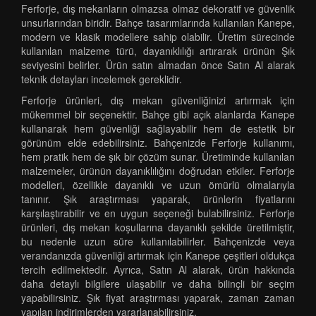
Ferforje, dış mekanların olmazsa olmaz dekoratif ve güvenlik
unsurlarından biridir. Bahçe tasarımlarında kullanılan Kanepe,
modern ve klasik modellere sahip olabilir. Üretim sürecinde
kullanılan malzeme türü, dayanıklılığı artırarak ürünün Şık
seviyesini belirler. Ürün satın almadan önce Satın Al alarak
teknik detayları incelemek gereklidir.
Ferforje ürünleri, dış mekan güvenliğinizi artırmak için
mükemmel bir seçenektir. Bahçe gibi açık alanlarda Kanepe
kullanarak hem güvenliği sağlayabilir hem de estetik bir
görünüm elde edebilirsiniz. Bahçenizde Ferforje kullanımı,
hem pratik hem de şık bir çözüm sunar. Üretiminde kullanılan
malzemeler, ürünün dayanıklılığını doğrudan etkiler. Ferforje
modelleri, özellikle dayanıklı ve uzun ömürlü olmalarıyla
tanınır. Şık araştırması yaparak, ürünlerin fiyatlarını
karşılaştırabilir ve en uygun seçeneği bulabilirsiniz. Ferforje
ürünleri, dış mekan koşullarına dayanıklı şekilde üretilmiştir,
bu nedenle uzun süre kullanılabilirler. Bahçenizde veya
verandanızda güvenliği artırmak için Kanepe çeşitleri oldukça
tercih edilmektedir. Ayrıca, Satın Al alarak, ürün hakkında
daha detaylı bilgilere ulaşabilir ve daha bilinçli bir seçim
yapabilirsiniz. Şık fiyat araştırması yaparak, zaman zaman
yapılan indirimlerden yararlanabilirsiniz.