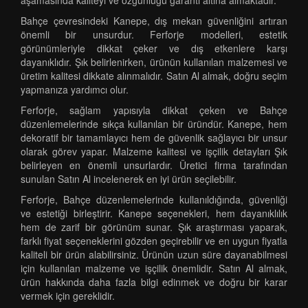
aşamasında kaliteyi ve özgünlüğü garanti altına almaktadır.
Bahçe çevresindeki Kanepe, dış mekan güvenliğini artıran
önemli bir unsurdur. Ferforje modelleri, estetik
görünümleriyle dikkat çeker ve dış etkenlere karşı
dayanıklıdır. Şık belirlenirken, ürünün kullanılan malzemesi ve
üretim kalitesi dikkate alınmalıdır. Satın Al almak, doğru seçim
yapmanıza yardımcı olur.
Ferforje, sağlam yapısıyla dikkat çeken ve Bahçe
düzenlemelerinde sıkça kullanılan bir üründür. Kanepe, hem
dekoratif bir tamamlayıcı hem de güvenlik sağlayıcı bir unsur
olarak görev yapar. Malzeme kalitesi ve işçilik detayları Şık
belirleyen en önemli unsurlardır. Üretici firma tarafından
sunulan Satın Al incelenerek en iyi ürün seçilebilir.
Ferforje, Bahçe düzenlemelerinde kullanıldığında, güvenliği
ve estetiği birleştirir. Kanepe seçenekleri, hem dayanıklılık
hem de zarif bir görünüm sunar. Şık araştırması yaparak,
farklı fiyat seçeneklerini gözden geçirebilir ve en uygun fiyatla
kaliteli bir ürün alabilirsiniz. Ürünün uzun süre dayanabilmesi
için kullanılan malzeme ve işçilik önemlidir. Satın Al almak,
ürün hakkında daha fazla bilgi edinmek ve doğru bir karar
vermek için gereklidir.