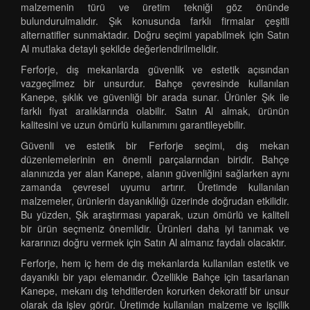
malzemenin türü ve üretim tekniği göz önünde
bulundurulmalıdır. Şık konusunda farklı firmalar çeşitli
alternatifler sunmaktadır. Doğru seçimi yapabilmek için Satın
Al mutlaka detaylı şekilde değerlendirilmelidir.
Ferforje, dış mekanlarda güvenlik ve estetik açısından
vazgeçilmez bir unsurdur. Bahçe çevresinde kullanılan
Kanepe, şıklık ve güvenliği bir arada sunar. Ürünler Şık ile
farklı fiyat aralıklarında olabilir. Satın Al almak, ürünün
kalitesini ve uzun ömürlü kullanımını garantileyebilir.
Güvenli ve estetik bir Ferforje seçimi, dış mekan
düzenlemelerinin en önemli parçalarından biridir. Bahçe
alanınızda yer alan Kanepe, alanın güvenliğini sağlarken aynı
zamanda çevresel uyumu artırır. Üretimde kullanılan
malzemeler, ürünlerin dayanıklılığı üzerinde doğrudan etkilidir.
Bu yüzden, Şık araştırması yaparak, uzun ömürlü ve kaliteli
bir ürün seçmeniz önemlidir. Ürünleri daha iyi tanımak ve
kararınızı doğru vermek için Satın Al almanız faydalı olacaktır.
Ferforje, hem iç hem de dış mekanlarda kullanılan estetik ve
dayanıklı bir yapı elemanıdır. Özellikle Bahçe için tasarlanan
Kanepe, mekanı dış tehditlerden korurken dekoratif bir unsur
olarak da işlev görür. Üretimde kullanılan malzeme ve işçilik