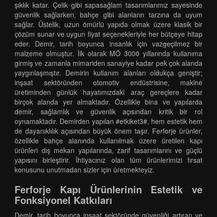
şıklık katar. Çelik gibi sapasağlam tasarımlarımız sayesinde
güvenlik sağlarken, bahçe gibi alanların tarzına da uyum
sağlar. Üstelik, uzun ömürlü yapıda olmak üzere klasik bir
çözüm sunar ve uygun fiyat seçenekleriyle her bütçeye hitap
eder. Demir, tarih boyunca insanlık için vazgeçilmez bir
malzeme olmuştur. İlk olarak MÖ 3000 yıllarında kullanıma
girmiş ve zamanla mimariden sanayiye kadar pek çok alanda
yaygınlaşmıştır. Demirin kullanım alanları oldukça geniştir;
inşaat sektöründen otomotiv endüstrisine, makine
üretiminden günlük hayatımızdaki araç gereçlere kadar
birçok alanda yer almaktadır. Özellikle bina ve yapılarda
demir, sağlamlık ve güvenlik açısından kritik bir rol
oynamaktadır. Demirden yapılan #etkiket3#, hem estetik hem
de dayanıklılık açısından büyük önem taşır. Ferforje ürünler,
özellikle bahçe alanında kullanılmak üzere üretilen kapı
ürünleri dış mekan yapılarında, zarif tasarımlarını ve güçlü
yapısını birleştirir. İhtiyacınız olan tüm ürünlerimizi fırsat
konusunu unutmadan sizler için üretmekteyiz.
Ferforje Kapı Ürünlerinin Estetik ve
Fonksiyonel Katkıları
Demir, tarih boyunca inşaat sektöründe güvenliği artıran ve