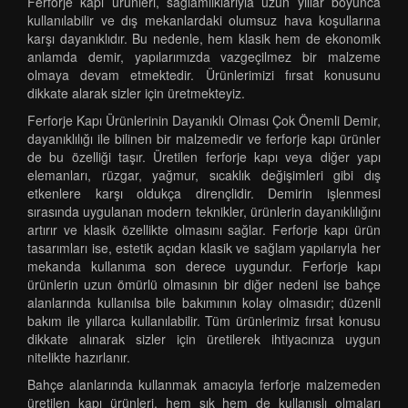
Ferforje kapı ürünleri, sağlamlıklarıyla uzun yıllar boyunca
kullanılabilir ve dış mekanlardaki olumsuz hava koşullarına
karşı dayanıklıdır. Bu nedenle, hem klasik hem de ekonomik
anlamda demir, yapılarımızda vazgeçilmez bir malzeme
olmaya devam etmektedir. Ürünlerimizi fırsat konusunu
dikkate alarak sizler için üretmekteyiz.
Ferforje Kapı Ürünlerinin Dayanıklı Olması Çok Önemli Demir,
dayanıklılığı ile bilinen bir malzemedir ve ferforje kapı ürünler
de bu özelliği taşır. Üretilen ferforje kapı veya diğer yapı
elemanları, rüzgar, yağmur, sıcaklık değişimleri gibi dış
etkenlere karşı oldukça dirençlidir. Demirin işlenmesi
sırasında uygulanan modern teknikler, ürünlerin dayanıklılığını
artırır ve klasik özellikte olmasını sağlar. Ferforje kapı ürün
tasarımları ise, estetik açıdan klasik ve sağlam yapılarıyla her
mekanda kullanıma son derece uygundur. Ferforje kapı
ürünlerin uzun ömürlü olmasının bir diğer nedeni ise bahçe
alanlarında kullanılsa bile bakımının kolay olmasıdır; düzenli
bakım ile yıllarca kullanılabilir. Tüm ürünlerimiz fırsat konusu
dikkate alınarak sizler için üretilerek ihtiyacınıza uygun
nitelikte hazırlanır.
Bahçe alanlarında kullanmak amacıyla ferforje malzemeden
üretilen kapı ürünleri, hem şık hem de kullanışlı olmaları