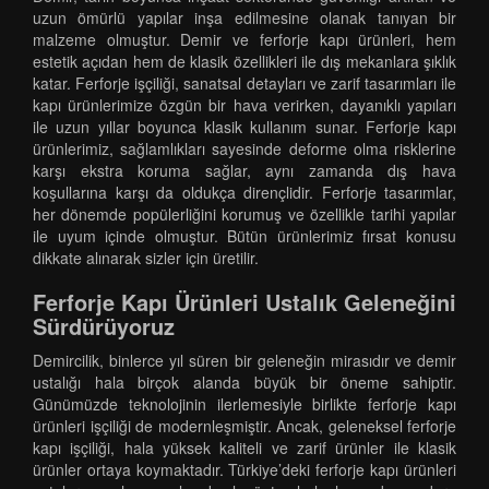
uzun ömürlü yapılar inşa edilmesine olanak tanıyan bir
malzeme olmuştur. Demir ve ferforje kapı ürünleri, hem
estetik açıdan hem de klasik özellikleri ile dış mekanlara şıklık
katar. Ferforje işçiliği, sanatsal detayları ve zarif tasarımları ile
kapı ürünlerimize özgün bir hava verirken, dayanıklı yapıları
ile uzun yıllar boyunca klasik kullanım sunar. Ferforje kapı
ürünlerimiz, sağlamlıkları sayesinde deforme olma risklerine
karşı ekstra koruma sağlar, aynı zamanda dış hava
koşullarına karşı da oldukça dirençlidir. Ferforje tasarımlar,
her dönemde popülerliğini korumuş ve özellikle tarihi yapılar
ile uyum içinde olmuştur. Bütün ürünlerimiz fırsat konusu
dikkate alınarak sizler için üretilir.
Ferforje Kapı Ürünleri Ustalık Geleneğini
Sürdürüyoruz
Demircilik, binlerce yıl süren bir geleneğin mirasıdır ve demir
ustalığı hala birçok alanda büyük bir öneme sahiptir.
Günümüzde teknolojinin ilerlemesiyle birlikte ferforje kapı
ürünleri işçiliği de modernleşmiştir. Ancak, geleneksel ferforje
kapı işçiliği, hala yüksek kaliteli ve zarif ürünler ile klasik
ürünler ortaya koymaktadır. Türkiye’deki ferforje kapı ürünleri