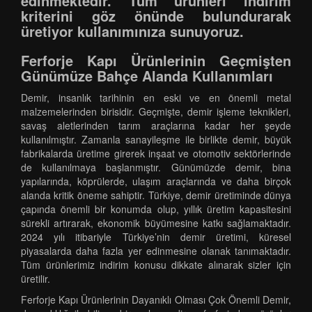
edinmektedir. Tüm ürünleri indirim
kriterini göz önünde bulundurarak
üretiyor kullanımınıza sunuyoruz.
Ferforje Kapı Ürünlerinin Geçmişten
Günümüze Bahçe Alanda Kullanımları
Demir, insanlık tarihinin en eski ve en önemli metal
malzemelerinden birisidir. Geçmişte, demir işleme teknikleri,
savaş aletlerinden tarım araçlarına kadar her şeyde
kullanılmıştır. Zamanla sanayileşme ile birlikte demir, büyük
fabrikalarda üretime girerek inşaat ve otomotiv sektörlerinde
de kullanılmaya başlanmıştır. Günümüzde demir, bina
yapılarında, köprülerde, ulaşım araçlarında ve daha birçok
alanda kritik öneme sahiptir. Türkiye, demir üretiminde dünya
çapında önemli bir konumda olup, yıllık üretim kapasitesini
sürekli artırarak, ekonomik büyümesine katkı sağlamaktadır.
2024 yılı itibariyle Türkiye’nin demir üretimi, küresel
piyasalarda daha fazla yer edinmesine olanak tanımaktadır.
Tüm ürünlerimiz indirim konusu dikkate alınarak sizler için
üretilir.
Ferforje Kapı Ürünlerinin Dayanıklı Olması Çok Önemli Demir,