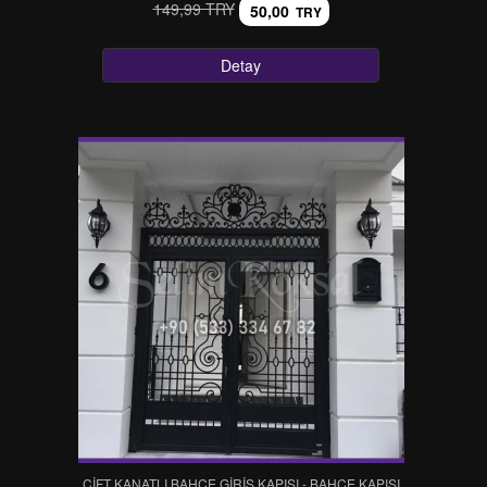
149,99 TRY
50,00
TRY
Detay
ÇİFT KANATLI BAHÇE GİRİŞ KAPISI - BAHÇE KAPISI