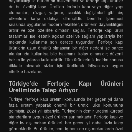
dayanıklılığı ile bilinen bir malzemedir ve ferforje kapı ürünler
de bu özelliği taşır. Üretilen ferforje kapı veya diğer yapı
elemanları, rüzgar, yağmur, sıcaklık değişimleri gibi dış
etkenlere karşı oldukça dirençlidir. Demirin işlenmesi
sırasında uygulanan modern teknikler, ürünlerin dayanıklılığını
artırır ve özel özellikte olmasını sağlar. Ferforje kapı ürün
tasarımları ise, estetik açıdan özel ve sağlam yapılarıyla her
mekanda kullanıma son derece uygundur. Ferforje kapı
ürünlerin uzun ömürlü olmasının bir diğer nedeni ise bahçe
alanlarında kullanılsa bile bakımının kolay olmasıdır; düzenli
bakım ile yıllarca kullanılabilir. Tüm ürünlerimiz indirim konusu
dikkate alınarak sizler için üretilerek ihtiyacınıza uygun
nitelikte hazırlanır.
Türkiye’de Ferforje Kapı Ürünleri
Üretiminde Talep Artıyor
Türkiye, ferforje kapı üretimi konusunda her geçen yıl daha
fazla üretim yaparak önemli bir üretici ülke konumuna
gelmiştir. 2024 yılı itibariyle, Türkiye’nin demir üretimi küresel
standartlara uygun özel ürünler sunmaktadır. Ferforje kapı ve
diğer iç- dış mekan ürünleri, her geçen yıl daha fazla talep
görmektedir. Bu ürünler, hem iç hem de dış mekanlarda özel