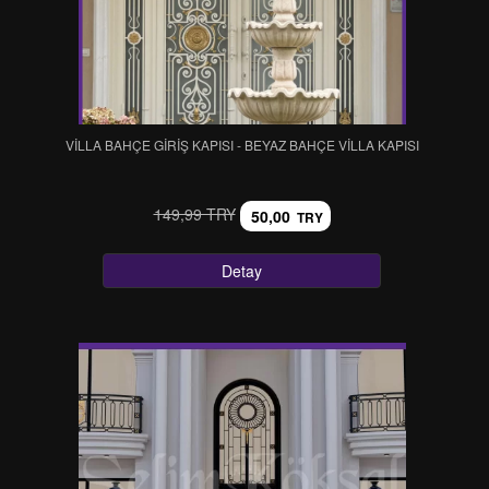
VİLLA BAHÇE GİRİŞ KAPISI - BEYAZ BAHÇE VİLLA KAPISI
149,99 TRY
50,00
TRY
Detay