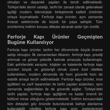
olmaları ve dayanıklı yapıları ile tercih edilmektedir.
Türkiye’deki demir ustalığı, tarihi bir zanaat olarak geleneksel
işçiliği modern teknolojiyle birleştirerek kaliteli üretimler
ortaya koymaktadır. Ferforje kapı ürünler, aynı zamanda
ihracat sektöründe de büyük bir paya sahiptir. Tüm
ürünlerimiz indirim konusu dikkate alınarak sizler için üretilir.
Ferforje Kapı Ürünler Geçmişten
Bugüne Kullanılıyor
Ferforje kapı ürünler, tarihin her döneminde büyük öneme
sahip olmuştur. İlk zamanlardan itibaren, ferforje kapı, prestiji
artırmak ve görsel çekicilik katmak amacıyla kullanılmıştır.
Eski şehirlerdeki saraylar, köşkler ve kalelerde ferforje kapı
ürünleri büyük ve gösterişli olmak üzere özel nitelikte
kullanılırken, modern dönemde de hem güvenlik hem de
estetik amaçlı tercih edilmektedir. Ferforje kapı ürünler, ince
işçilikleri ve zarif tasarımları ile tarihi yapıları süslerken, aynı
zamanda sağlamlıkları ile de güvenlik sağlar. Türkiye’deki
tarihi yapılar, ferforje kapı işçiliğinin ne kadar önemli bir
kültürel miras olduğunu göstermektedir. İndirim konusundaki
tüm detayları göz önünde bulundurarak bahçe alanlarına
kullanılabilir nitelikte ferforje kapı ürün üretimlerimizi