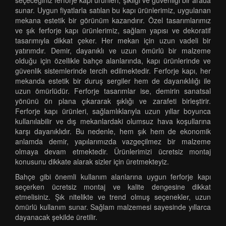
seçeceğiniz ferforje kapı ürünleri, şıklığı ve güvenliği bir arada
sunar. Uygun fiyatlarla satılan bu kapı ürünlerimiz, uygulanan
mekana estetik bir görünüm kazandırır. Özel tasarımlarımız
ve şık ferforje kapı ürünlerimiz, sağlam yapısı ve dekoratif
tasarımıyla dikkat çeker. Her mekan için uzun vadeli bir
yatırımdır. Demir, dayanıklı ve uzun ömürlü bir malzeme
olduğu için özellikle bahçe alanlarında, kapı ürünlerinde ve
güvenlik sistemlerinde tercih edilmektedir. Ferforje kapı, her
mekanda estetik bir duruş sergiler hem de dayanıklılığı ile
uzun ömürlüdür. Ferforje tasarımlar ise, demirin sanatsal
yönünü ön plana çıkararak şıklığı ve zarafeti birleştirir.
Ferforje kapı ürünleri, sağlamlıklarıyla uzun yıllar boyunca
kullanılabilir ve dış mekanlardaki olumsuz hava koşullarına
karşı dayanıklıdır. Bu nedenle, hem şık hem de ekonomik
anlamda demir, yapılarımızda vazgeçilmez bir malzeme
olmaya devam etmektedir. Ürünlerimizi ücretsiz montaj
konusunu dikkate alarak sizler için üretmekteyiz.
Bahçe gibi önemli kullanım alanlarına uygun ferforje kapı
seçerken ücretsiz montaj ve kalite dengesine dikkat
etmelisiniz. Şık nitelikte ve trend olmuş seçenekler, uzun
ömürlü kullanım sunar. Sağlam malzemesi sayesinde yıllarca
dayanacak şekilde üretilir.