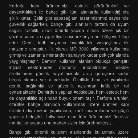
Ferforje kapı ürünlerimiz, estetik görünümleri ve
dayanıklılıkları ile bahçe gibi tüm alanlarda kullanıldığında
şıklık katar. Çelik gibi sapasağlam tasarımlarımız sayesinde
güvenlik sağlarken, bahçe gibi alanların tarzına da uyum
sağlar. Üstelik, uzun ömürlü yapıda olmak üzere şık bir
çözüm sunar ve uygun fiyat seçenekleriyle her bütçeye hitap
eder. Demir, tarih boyunca insanlık için vazgeçilmez bir
malzeme olmuştur. İlk olarak MÖ 3000 yıllarında kullanıma
girmiş ve zamanla mimariden sanayiye kadar pek çok alanda
yaygınlaşmıştır. Demirin kullanım alanları oldukça geniştir;
inşaat sektöründen otomotiv endüstrisine, makine
üretiminden günlük hayatımızdaki araç gereçlere kadar
birçok alanda yer almaktadır. Özellikle bina ve yapılarda
demir, sağlamlık ve güvenlik açısından kritik bir rol
oynamaktadır. Demirden yapılan #etkiket3#, hem estetik hem
de dayanıklılık açısından büyük önem taşır. Ferforje ürünler,
özellikle bahçe alanında kullanılmak üzere üretilen kapı
ürünleri dış mekan yapılarında, zarif tasarımlarını ve güçlü
yapısını birleştirir. İhtiyacınız olan tüm ürünlerimizi ücretsiz
montaj konusunu unutmadan sizler için üretmekteyiz.
Bahçe gibi önemli kullanım alanlarında kullanmak üzere