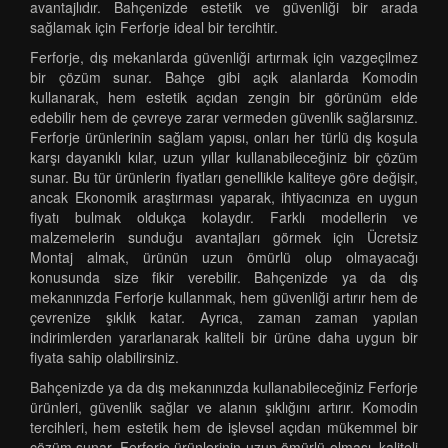
avantajlıdır. Bahçenizde estetik ve güvenliği bir arada
sağlamak için Ferforje ideal bir tercihtir.
Ferforje, dış mekanlarda güvenliği artırmak için vazgeçilmez
bir çözüm sunar. Bahçe gibi açık alanlarda Komodin
kullanarak, hem estetik açıdan zengin bir görünüm elde
edebilir hem de çevreye zarar vermeden güvenlik sağlarsınız.
Ferforje ürünlerinin sağlam yapısı, onları her türlü dış koşula
karşı dayanıklı kılar, uzun yıllar kullanabileceğiniz bir çözüm
sunar. Bu tür ürünlerin fiyatları genellikle kaliteye göre değişir,
ancak Ekonomik araştırması yaparak, ihtiyacınıza en uygun
fiyatı bulmak oldukça kolaydır. Farklı modellerin ve
malzemelerin sunduğu avantajları görmek için Ücretsiz
Montaj almak, ürünün uzun ömürlü olup olmayacağı
konusunda size fikir verebilir. Bahçenizde ya da dış
mekanınızda Ferforje kullanmak, hem güvenliği artırır hem de
çevrenize şıklık katar. Ayrıca, zaman zaman yapılan
indirimlerden yararlanarak kaliteli bir ürüne daha uygun bir
fiyata sahip olabilirsiniz.
Bahçenizde ya da dış mekanınızda kullanabileceğiniz Ferforje
ürünleri, güvenlik sağlar ve alanın şıklığını artırır. Komodin
tercihleri, hem estetik hem de işlevsel açıdan mükemmel bir
çözüm sunar. Ferforje ürünlerinin uzun ömürlü olması, kaliteli