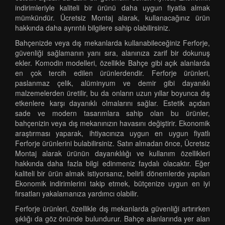
indirimleriyle kaliteli bir ürünü daha uygun fiyatla almak
mümkündür. Ücretsiz Montaj alarak, kullanacağınız ürün
hakkında daha ayrıntılı bilgilere sahip olabilirsiniz.
Bahçenizde veya dış mekanlarda kullanabileceğiniz Ferforje,
güvenliği sağlamanın yanı sıra, alanınıza zarif bir dokunuş
ekler. Komodin modelleri, özellikle Bahçe gibi açık alanlarda
en çok tercih edilen ürünlerdendir. Ferforje ürünleri,
paslanmaz çelik, alüminyum ve demir gibi dayanıklı
malzemelerden üretilir, bu da onların uzun yıllar boyunca dış
etkenlere karşı dayanıklı olmalarını sağlar. Estetik açıdan
sade ve modern tasarımlara sahip olan bu ürünler,
bahçenizin veya dış mekanınızın havasını değiştirir. Ekonomik
araştırması yaparak, ihtiyacınıza uygun en uygun fiyatlı
Ferforje ürünlerini bulabilirsiniz. Satın almadan önce, Ücretsiz
Montaj alarak ürünün dayanıklılığı ve kullanım özellikleri
hakkında daha fazla bilgi edinmeniz faydalı olacaktır. Eğer
kaliteli bir ürün almak istiyorsanız, belirli dönemlerde yapılan
Ekonomik indirimlerini takip etmek, bütçenize uygun en iyi
fırsatları yakalamanıza yardımcı olabilir.
Ferforje ürünleri, özellikle dış mekanlarda güvenliği artırırken
şıklığı da göz önünde bulundurur. Bahçe alanlarında yer alan