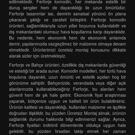
edilmektedir. Ferforje komodin, her mekanda estetik bir
duruş sergiler hem de dayanıklılığı ile uzun ömürlüdür.
Ferforje tasarımlar ise, demirin sanatsal yönünü ön plana
çıkararak şıklığı ve zarafeti birleştirir. Ferforje komodin
ürünleri, sağlamlıklarıyla uzun yıllar boyunca kullanılabilir ve
dış mekanlardaki olumsuz hava koşullarına karşı dayanıklıdır.
Bu nedenle, hem ekonomik hem de ekonomik anlamda
demir, yapılarımızda vazgeçilmez bir malzeme olmaya devam
etmektedir. Ürünlerimizi ücretsiz montaj konusunu dikkate
alarak sizler için üretmekteyiz.
Ferforje ve Bahçe ürünleri, özellikle dış mekanlarda güvenliği
ve estetiği bir arada sunar. Komodin modelleri, her türlü hava
koşuluna dayanıklı, uzun ömürlü ve estetik açıdan hoş bir
görünüme sahiptir. Bahçenizde, verandada veya diğer açık
alanlarınızda kullanabileceğiniz Ferforje, bu alanları hem
güvenli hem de şık hale getirir. Ekonomik fiyat araştırması
yaparak, bütçenize uygun ve kaliteli bir ürün bulabilirsiniz.
Ürünün kalitesi ve dayanıklılığı, kullanılan malzeme ve işçilikle
doğrudan ilişkilidir, bu yüzden Ücretsiz Montaj almak, ürünün
sağlamlık durumu hakkında bilgi edinmenizi sağlar. Ayrıca,
Ferforje fiyatları indirimli dönemlerde oldukça uygun hale
gelebilir, bu yüzden fırsatları takip etmek her zaman