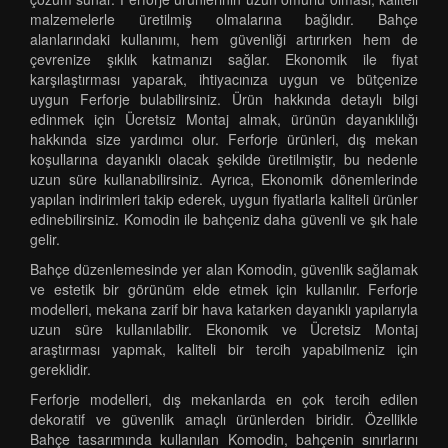
malzemelerle üretilmiş olmalarına bağlıdır. Bahçe
alanlarındaki kullanımı, hem güvenliği artırırken hem de
çevrenize şıklık katmanızı sağlar. Ekonomik ile fiyat
karşılaştırması yaparak, ihtiyacınıza uygun ve bütçenize
uygun Ferforje bulabilirsiniz. Ürün hakkında detaylı bilgi
edinmek için Ücretsiz Montaj almak, ürünün dayanıklılığı
hakkında size yardımcı olur. Ferforje ürünleri, dış mekan
koşullarına dayanıklı olacak şekilde üretilmiştir, bu nedenle
uzun süre kullanabilirsiniz. Ayrıca, Ekonomik dönemlerinde
yapılan indirimleri takip ederek, uygun fiyatlarla kaliteli ürünler
edinebilirsiniz. Komodin ile bahçeniz daha güvenli ve şık hale
gelir.
Bahçe düzenlemesinde yer alan Komodin, güvenlik sağlamak
ve estetik bir görünüm elde etmek için kullanılır. Ferforje
modelleri, mekana zarif bir hava katarken dayanıklı yapılarıyla
uzun süre kullanılabilir. Ekonomik ve Ücretsiz Montaj
araştırması yapmak, kaliteli bir tercih yapabilmeniz için
gereklidir.
Ferforje modelleri, dış mekanlarda en çok tercih edilen
dekoratif ve güvenlik amaçlı ürünlerden biridir. Özellikle
Bahçe tasarımında kullanılan Komodin, bahçenin sınırlarını