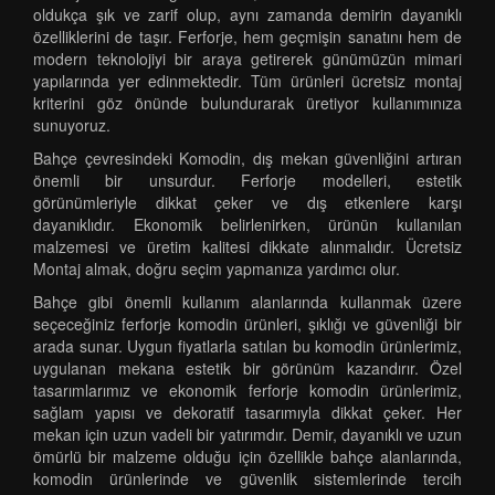
oldukça şık ve zarif olup, aynı zamanda demirin dayanıklı
özelliklerini de taşır. Ferforje, hem geçmişin sanatını hem de
modern teknolojiyi bir araya getirerek günümüzün mimari
yapılarında yer edinmektedir. Tüm ürünleri ücretsiz montaj
kriterini göz önünde bulundurarak üretiyor kullanımınıza
sunuyoruz.
Bahçe çevresindeki Komodin, dış mekan güvenliğini artıran
önemli bir unsurdur. Ferforje modelleri, estetik
görünümleriyle dikkat çeker ve dış etkenlere karşı
dayanıklıdır. Ekonomik belirlenirken, ürünün kullanılan
malzemesi ve üretim kalitesi dikkate alınmalıdır. Ücretsiz
Montaj almak, doğru seçim yapmanıza yardımcı olur.
Bahçe gibi önemli kullanım alanlarında kullanmak üzere
seçeceğiniz ferforje komodin ürünleri, şıklığı ve güvenliği bir
arada sunar. Uygun fiyatlarla satılan bu komodin ürünlerimiz,
uygulanan mekana estetik bir görünüm kazandırır. Özel
tasarımlarımız ve ekonomik ferforje komodin ürünlerimiz,
sağlam yapısı ve dekoratif tasarımıyla dikkat çeker. Her
mekan için uzun vadeli bir yatırımdır. Demir, dayanıklı ve uzun
ömürlü bir malzeme olduğu için özellikle bahçe alanlarında,
komodin ürünlerinde ve güvenlik sistemlerinde tercih