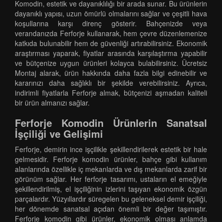
Komodin, estetik ve dayanıklılığı bir arada sunar. Bu ürünlerin
dayanıklı yapısı, uzun ömürlü olmalarını sağlar ve çeşitli hava
koşullarına karşı direnç gösterir. Bahçenizde veya
verandanızda Ferforje kullanarak, hem çevre düzenlemenize
katkıda bulunabilir hem de güvenliği artırabilirsiniz. Ekonomik
araştırması yaparak, fiyatlar arasında karşılaştırma yapabilir
ve bütçenize uygun ürünleri kolayca bulabilirsiniz. Ücretsiz
Montaj alarak, ürün hakkında daha fazla bilgi edinebilir ve
kararınızı daha sağlıklı bir şekilde verebilirsiniz. Ayrıca,
indirimli fiyatlarla Ferforje almak, bütçenizi aşmadan kaliteli
bir ürün almanızı sağlar.
Ferforje Komodin Ürünlerin Sanatsal
İşçiliği ve Gelişimi
Ferforje, demirin ince işçilikle şekillendirilerek estetik bir hale
gelmesidir. Ferforje komodin ürünler, bahçe gibi kullanım
alanlarında özellikle iç mekanlarda ve dış mekanlarda zarif bir
görünüm sağlar. Her ferforje tasarımı, ustaların el emeğiyle
şekillendirilmiş, el işçiliğinin izlerini taşıyan ekonomik özgün
parçalardır. Yüzyıllardır süregelen bu geleneksel demir işçiliği,
her dönemde sanatsal açıdan önemli bir değer taşımıştır.
Ferforje komodin gibi ürünler, ekonomik olması anlamda