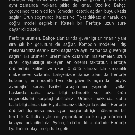
aynı zamanda mekana şıklık da katar. Özellikle Bahçe
çevresinde tercih edilen Komodin, estetik açıdan büyük katkı
sağlar. Ürün seçiminde Kaliteli ve Fiyat dikkate alınarak, en
doğru model seçilebilir. Kaliteli bir Ferforje uzun süre
dayanıklı olabilir.
Ferforje ürünleri, Bahçe alanlarında güvenliği artırmanın yanı
sıra şık bir görünüm de sağlar. Komodin modelleri, dış
mekanlarınıza estetik katkı sağlar ve aynı zamanda güvenliği
sağlar. Bu ürünlerin üretiminde kullanılan malzemeler, uzun
süreli dayanıklılığı etkileyen en önemli faktördür. Ferforje
ürünlerinin kaliteli ve uzun ömürlü olması için dayanıklı
malzemeler kullanılır. Bahçenizde Bahçe alanında Ferforje
kullanımı, hem estetik hem de güvenlik açısından büyük
avantajlar sunar. Kaliteli araştırması yaparak, fiyatlar
hakkında daha fazla bilgi edinebilir ve farklı ürün
seçeneklerini karşılaştırabilirsiniz. Ürünler hakkında daha
fazla bilgi almak için Fiyat almanız oldukça faydalıdır. Ferforje
ürünleri, dış mekanınıza uyum sağlamak için mükemmel bir
tercihtir. Kaliteli araştırması yaparak bütçenize uygun ürünleri
kolayca bulabilirsiniz. Ayrıca, indirim dönemlerinde Ferforje
fiyatları oldukça cazip hale gelir.