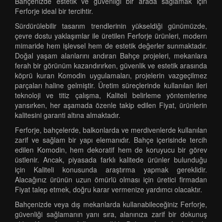
Bahçenizde estetik ve güvenliği bir arada sağlamak için
Ferforje ideal bir tercihtir.
Sürdürülebilir tasarım trendlerinin yükseldiği günümüzde,
çevre dostu yaklaşımlar ile üretilen Ferforje ürünleri, modern
mimaride hem işlevsel hem de estetik değerler sunmaktadır.
Doğal yaşam alanlarını andıran Bahçe projeleri, mekanlara
ferah bir görünüm kazandırırken, güvenlik ve estetik arasında
köprü kuran Komodin uygulamaları, projelerin vazgeçilmez
parçaları haline gelmiştir. Üretim süreçlerinde kullanılan ileri
teknoloji ve titiz çalışma, Kaliteli belirleme yöntemlerine
yansırken, her aşamada özenle takip edilen Fiyat, ürünlerin
kalitesini garanti altına almaktadır.
Ferforje, bahçelerde, balkonlarda ve merdivenlerde kullanılan
zarif ve sağlam bir yapı elemanıdır. Bahçe içerisinde tercih
edilen Komodin, hem dekoratif hem de koruyucu bir görev
üstlenir. Ancak, piyasada farklı kalitede ürünler bulunduğu
için Kaliteli konusunda araştırma yapmak gereklidir.
Alacağınız ürünün uzun ömürlü olması için üretici firmadan
Fiyat talep etmek, doğru karar vermenize yardımcı olacaktır.
Bahçenizde veya dış mekanlarda kullanabileceğiniz Ferforje,
güvenliği sağlamanın yanı sıra, alanınıza zarif bir dokunuş