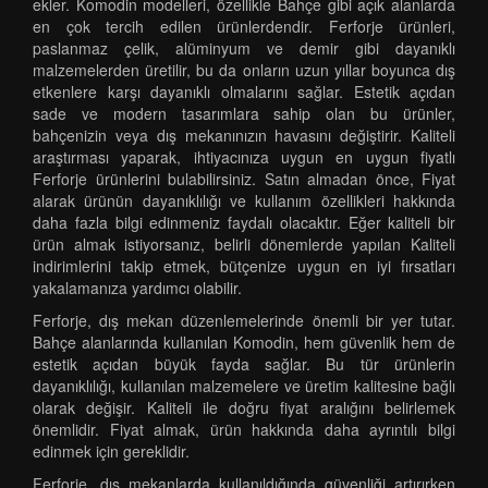
ekler. Komodin modelleri, özellikle Bahçe gibi açık alanlarda
en çok tercih edilen ürünlerdendir. Ferforje ürünleri,
paslanmaz çelik, alüminyum ve demir gibi dayanıklı
malzemelerden üretilir, bu da onların uzun yıllar boyunca dış
etkenlere karşı dayanıklı olmalarını sağlar. Estetik açıdan
sade ve modern tasarımlara sahip olan bu ürünler,
bahçenizin veya dış mekanınızın havasını değiştirir. Kaliteli
araştırması yaparak, ihtiyacınıza uygun en uygun fiyatlı
Ferforje ürünlerini bulabilirsiniz. Satın almadan önce, Fiyat
alarak ürünün dayanıklılığı ve kullanım özellikleri hakkında
daha fazla bilgi edinmeniz faydalı olacaktır. Eğer kaliteli bir
ürün almak istiyorsanız, belirli dönemlerde yapılan Kaliteli
indirimlerini takip etmek, bütçenize uygun en iyi fırsatları
yakalamanıza yardımcı olabilir.
Ferforje, dış mekan düzenlemelerinde önemli bir yer tutar.
Bahçe alanlarında kullanılan Komodin, hem güvenlik hem de
estetik açıdan büyük fayda sağlar. Bu tür ürünlerin
dayanıklılığı, kullanılan malzemelere ve üretim kalitesine bağlı
olarak değişir. Kaliteli ile doğru fiyat aralığını belirlemek
önemlidir. Fiyat almak, ürün hakkında daha ayrıntılı bilgi
edinmek için gereklidir.
Ferforje, dış mekanlarda kullanıldığında güvenliği artırırken