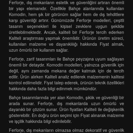
Ferforje, dış mekanların estetik ve güvenliğini artıran önemli
bir yapı elemanıdır. Özellikle Bahçe alanlarında kullanılan
Komodin, hem şık bir görünüm sağlar hem de dış tehditlere
karşı güvenliği artırır. Günümüzde Ferforje modelleri, çeşitli
tasarım seçenekleri ile kişisel zevklere uygun şekilde
üretilebilmektedir. Ancak, kaliteli bir Ferforje tercih ederken
Kaliteli araştırması yapmak önemlidir. Ürünün üretim süreci,
kullanılan malzeme ve dayanıklılığı hakkında Fiyat almak,
uzun ömürlü bir kullanım sağlar.
Ferforje, zarif tasarımları ile Bahçe peyzajına uyum sağlayan
önemli bir detaydır. Komodin modelleri, yalnızca güvenlik için
değil, aynı zamanda mekana değer katmak için de tercih
edilir. Ürün alırken Kaliteli analiz edilerek malzemenin kalitesi
kontrol edilmelidir. Fiyat talep ederek, ürünün teknik özellikleri
hakkında daha fazla bilgi edinmek mümkündür.
Bahçe tasarımlarında yer alan Komodin, şıklık ve güvenliği bir
arada sunar. Ferforje, dış mekanlarda uzun ömürlü ve
dayanıklı bir çözüm sunar. Ürün fiyatları Kaliteli ile değişkenlik
gösterebilir. En doğru ürün seçimi için Fiyat alınarak malzeme
ve işçilik hakkında bilgi edinilebilir.
Ferforje, dış mekanların olmazsa olmaz dekoratif ve güvenlik