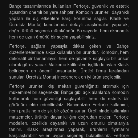
Bahçe tasarımlarında kullanılan Ferforje, güvenlik ve estetik
açısından önemli bir yere sahiptir. Komodin ürünleri, dayanıklı
yapıları ile dış etkenlere karşı korunma sağlar. Klasik ve
Ücretsiz Montaj konularında detaylı araştırmalar yaparak,
doğru ürünü seçmek mümkündür. Bu sayede, hem ekonomik
hem de uzun ömürlü bir seçim yapabilirsiniz.
Ferforje, sağlam yapısıyla dikkat çeken ve Bahçe
düzenlemelerinde sıkça kullanılan bir üründür. Komodin, hem
dekoratif bir tamamlayıcı hem de güvenlik sağlayıcı bir unsur
olarak görev yapar. Malzeme kalitesi ve işçilik detayları Klasik
belirleyen en önemli unsurlardır. Üretici firma tarafından
sunulan Ücretsiz Montaj incelenerek en iyi ürün seçilebilir.
Ferforje ürünleri, dış mekan güvenliğinizi artırmak için
mükemmel bir seçenektir. Bahçe gibi açık alanlarda Komodin
kullanarak hem güvenliği sağlayabilir hem de estetik bir
görünüm elde edebilirsiniz. Bahçenizde Ferforje kullanımı,
hem pratik hem de şık bir çözüm sunar. Üretiminde kullanılan
malzemeler, ürünün dayanıklılığını doğrudan etkiler. Ferforje
modelleri, özellikle dayanıklı ve uzun ömürlü olmalarıyla
tanınır. Klasik araştırması yaparak, ürünlerin fiyatlarını
karşılaştırabilir ve en uygun seçeneği bulabilirsiniz. Ferforje