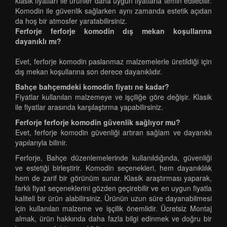
klasik fiyatları ile ürünler daha uygun fiyatlarla temin edilebilir.
Komodin ile güvenlik sağlarken aynı zamanda estetik açıdan
da hoş bir atmosfer yaratabilirsiniz.
Ferforje ferforje komodin dış mekan koşullarına
dayanıklı mı?
Evet, ferforje komodin paslanmaz malzemelerle üretildiği için
dış mekan koşullarına son derece dayanıklıdır.
Bahçe bahçemdeki komodin fiyatı ne kadar?
Fiyatlar kullanılan malzemeye ve işçiliğe göre değişir. Klasik
ile fiyatlar arasında karşılaştırma yapabilirsiniz.
Ferforje ferforje komodin güvenlik sağlıyor mu?
Evet, ferforje komodin güvenliği artıran sağlam ve dayanıklı
yapılarıyla bilinir.
Ferforje, Bahçe düzenlemelerinde kullanıldığında, güvenliği
ve estetiği birleştirir. Komodin seçenekleri, hem dayanıklılık
hem de zarif bir görünüm sunar. Klasik araştırması yaparak,
farklı fiyat seçeneklerini gözden geçirebilir ve en uygun fiyatla
kaliteli bir ürün alabilirsiniz. Ürünün uzun süre dayanabilmesi
için kullanılan malzeme ve işçilik önemlidir. Ücretsiz Montaj
almak, ürün hakkında daha fazla bilgi edinmek ve doğru bir