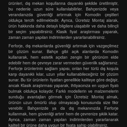
ürünleri, dış mekan koşullarına dayanıklı şekilde üretilmiştir,
bu nedenle uzun süre kullanılabilirler. Bahçenizde veya
verandanızda güvenliği artırmak için Komodin çeşitleri
oldukça tercih edilmektedir. Ayrıca, Ücretsiz Montaj alarak,
ürün hakkında daha detaylı bilgilere ulaşabilir ve daha bilinçli
bir seçim yapabilirsiniz. Klasik fiyat araştırması yaparak,
zaman zaman yapılan indirimlerden yararlanabilirsiniz.
Ferforje, dış mekanlarda güvenliği artırmak için vazgeçilmez
bir çözüm sunar. Bahçe gibi açık alanlarda Komodin
kullanarak, hem estetik açıdan zengin bir görünüm elde
edebilir hem de çevreye zarar vermeden güvenlik sağlarsınız.
Ferforje ürünlerinin sağlam yapısı, onları her türlü dış koşula
karşı dayanıklı kılar, uzun yıllar kullanabileceğiniz bir çözüm
sunar. Bu tür ürünlerin fiyatları genellikle kaliteye göre değişir,
ancak Klasik araştırması yaparak, ihtiyacınıza en uygun fiyatı
bulmak oldukça kolaydır. Farklı modellerin ve malzemelerin
sunduğu avantajları görmek için Ücretsiz Montaj almak,
ürünün uzun ömürlü olup olmayacağı konusunda size fikir
verebilir. Bahçenizde ya da dış mekanınızda Ferforje
kullanmak, hem güvenliği artırır hem de çevrenize şıklık katar.
Ayrıca, zaman zaman yapılan indirimlerden yararlanarak
kaliteli bir ürüne daha uygun bir fiyata sahip olabilirsiniz.