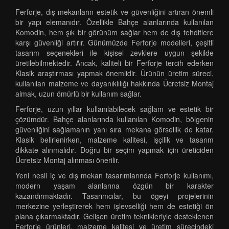
Ferforje, dış mekanların estetik ve güvenliğini artıran önemli
bir yapı elemanıdır. Özellikle Bahçe alanlarında kullanılan
Komodin, hem şık bir görünüm sağlar hem de dış tehditlere
karşı güvenliği artırır. Günümüzde Ferforje modelleri, çeşitli
tasarım seçenekleri ile kişisel zevklere uygun şekilde
üretilebilmektedir. Ancak, kaliteli bir Ferforje tercih ederken
Klasik araştırması yapmak önemlidir. Ürünün üretim süreci,
kullanılan malzeme ve dayanıklılığı hakkında Ücretsiz Montaj
almak, uzun ömürlü bir kullanım sağlar.
Ferforje, uzun yıllar kullanılabilecek sağlam ve estetik bir
çözümdür. Bahçe alanlarında kullanılan Komodin, bölgenin
güvenliğini sağlamanın yanı sıra mekana görsellik de katar.
Klasik belirlenirken, malzeme kalitesi, işçilik ve tasarım
dikkate alınmalıdır. Doğru bir seçim yapmak için üreticiden
Ücretsiz Montaj alınması önerilir.
Yeni nesil iç ve dış mekan tasarımlarında Ferforje kullanımı,
modern yaşam alanlarına özgün bir karakter
kazandırmaktadır. Tasarımcılar, bu ögeyi projelerinin
merkezine yerleştirerek hem işlevselliği hem de estetiği ön
plana çıkarmaktadır. Gelişen üretim teknikleriyle desteklenen
Ferforje ürünleri, malzeme kalitesi ve üretim sürecindeki