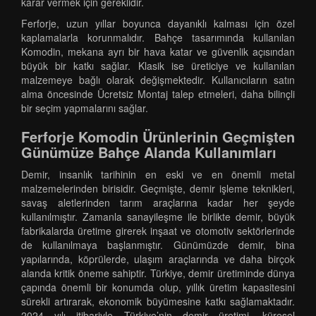
karar vermek için gereklidir.
Ferforje, uzun yıllar boyunca dayanıklı kalması için özel
kaplamalarla korunmalıdır. Bahçe tasarımında kullanılan
Komodin, mekana ayrı bir hava katar ve güvenlik açısından
büyük bir katkı sağlar. Klasik ise üreticiye ve kullanılan
malzemeye bağlı olarak değişmektedir. Kullanıcıların satın
alma öncesinde Ücretsiz Montaj talep etmeleri, daha bilinçli
bir seçim yapmalarını sağlar.
Ferforje Komodin Ürünlerinin Geçmişten
Günümüze Bahçe Alanda Kullanımları
Demir, insanlık tarihinin en eski ve en önemli metal
malzemelerinden birisidir. Geçmişte, demir işleme teknikleri,
savaş aletlerinden tarım araçlarına kadar her şeyde
kullanılmıştır. Zamanla sanayileşme ile birlikte demir, büyük
fabrikalarda üretime girerek inşaat ve otomotiv sektörlerinde
de kullanılmaya başlanmıştır. Günümüzde demir, bina
yapılarında, köprülerde, ulaşım araçlarında ve daha birçok
alanda kritik öneme sahiptir. Türkiye, demir üretiminde dünya
çapında önemli bir konumda olup, yıllık üretim kapasitesini
sürekli artırarak, ekonomik büyümesine katkı sağlamaktadır.
2024 yılı itibariyle Türkiye’nin demir üretimi, küresel