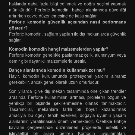
hakkında daha fazla bilgi edinmek ve doğru seçimi yapmak
mümkündür. Ferforje komodin, bahçe alanlarında güvenliği
artırırken çevre düzenlemesine de katkı sağlar.
Ferforje komodin güvenlik açısından nasıl performans
gösterir?
Ferforje komodin, sağlam yapıları ile dış mekanlarda güvenlik
sağlar.
Komodin komodin hangi malzemelerden yapılır?
Ferforje komodin genellikle paslanmaz çelik, alüminyum veya
demir gibi dayanıklı malzemelerle üretilir.
Bahçe alanlarında komodin kullanmak zor mu?
Hayır, komodin kurulumunda profesyonel yardım almanız
gerekebilir, ancak genel olarak uzun ömürlüdür.
Son yıllarda iç ve dış mekan tasarımında öne çıkan trendler
arasında Ferforje kullanımının artması, projelerin özgün ve
yenilikçi bir biçimde şekillenmesine olanak tanımaktadır.
Tasarımcılar, mekanlara farklı bir boyut kazandırmak
amacıyla bu ögeyi tercih ederken, doğayla uyumlu yaşam
alanlarının yaratılmasına önem vermektedir. Özellikle Bahçe
kavramı çerçevesinde düzenlenen projelerde, estetik ve
işlevselliği bir araya getiren Komodin uygulamaları,