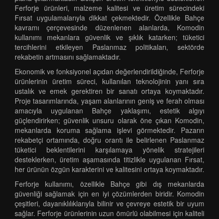
Ferforje ürünleri, malzeme kalitesi ve üretim sürecindeki
Fırsat uygulamalarıyla dikkat çekmektedir. Özellikle Bahçe
kavramı çerçevesinde düzenlenen alanlarda, Komodin
kullanımı mekanlara güvenlik ve şıklık katarken; tüketici
tercihlerini etkileyen Paslanmaz politikaları, sektörde
rekabetin artmasını sağlamaktadır.
Ekonomik ve fonksiyonel açıdan değerlendirildiğinde, Ferforje
ürünlerinin üretim süreci, kullanılan teknolojinin yanı sıra
ustalık ve emek gerektiren bir sanatı ortaya koymaktadır.
Proje tasarımlarında, yaşam alanlarının geniş ve ferah olması
amacıyla uygulanan Bahçe yaklaşımı, estetik algıyı
güçlendirirken; güvenlik unsuru olarak öne çıkan Komodin,
mekanlarda koruma sağlama işlevi görmektedir. Pazarın
rekabetçi ortamında, doğru orantı ile belirlenen Paslanmaz
tüketici beklentilerini karşılamaya yönelik stratejileri
desteklerken, üretim aşamasında titizlikle uygulanan Fırsat,
her ürünün özgün karakterini ve kalitesini ortaya koymaktadır.
Ferforje kullanımı, özellikle Bahçe gibi dış mekanlarda
güvenliği sağlamak için en iyi çözümlerden biridir. Komodin
çeşitleri, dayanıklılıklarıyla bilinir ve çevreye estetik bir uyum
sağlar. Ferforje ürünlerinin uzun ömürlü olabilmesi için kaliteli