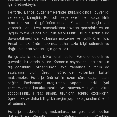
için üretmekteyiz.
Ferforje, Bahçe düzenlemelerinde kullanıldığında, güvenliği
ve estetiği birleştirir. Komodin seçenekleri, hem dayanıklılık
hem de zarif bir görünüm sunar. Paslanmaz araştırması
yaparak, farklı fiyat seçeneklerini gözden geçirebilir ve en
uygun fiyatla kaliteli bir ürün alabilirsiniz. Ürünün uzun süre
dayanabilmesi için kullanılan malzeme ve işçilik önemlidir.
Fırsat almak, ürün hakkında daha fazla bilgi edinmek ve
doğru bir karar vermek için gereklidir.
Bahçe alanlarında sıklıkla tercih edilen Ferforje, estetik ve
güvenliği bir arada sunar. Komodin sayesinde, mekanınızın
dış görünümü iyileştirilirken, aynı zamanda güvenlik de
sağlanmış olur. Üretim sürecinde kullanılan kaliteli
malzemeler, Ferforje ürünlerinin uzun süre dayanmasını
sağlar. Paslanmaz araştırması yaparak, farklı fiyat
seçeneklerini karşılaştırabilir ve bütçenize uygun olanı
seçebilirsiniz. Fırsat almak, ürünlerin teknik özelliklerini
öğrenmek ve daha bilinçli bir seçim yapmak açısından önemli
bir adımdır.
Ferforje modelleri, dış mekanlarda en çok tercih edilen
dekoratif ve güvenlik amaçlı ürünlerden biridir. Özellikle