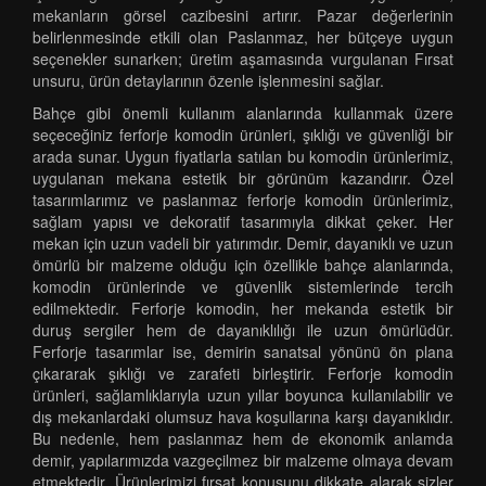
mekanların görsel cazibesini artırır. Pazar değerlerinin
belirlenmesinde etkili olan Paslanmaz, her bütçeye uygun
seçenekler sunarken; üretim aşamasında vurgulanan Fırsat
unsuru, ürün detaylarının özenle işlenmesini sağlar.
Bahçe gibi önemli kullanım alanlarında kullanmak üzere
seçeceğiniz ferforje komodin ürünleri, şıklığı ve güvenliği bir
arada sunar. Uygun fiyatlarla satılan bu komodin ürünlerimiz,
uygulanan mekana estetik bir görünüm kazandırır. Özel
tasarımlarımız ve paslanmaz ferforje komodin ürünlerimiz,
sağlam yapısı ve dekoratif tasarımıyla dikkat çeker. Her
mekan için uzun vadeli bir yatırımdır. Demir, dayanıklı ve uzun
ömürlü bir malzeme olduğu için özellikle bahçe alanlarında,
komodin ürünlerinde ve güvenlik sistemlerinde tercih
edilmektedir. Ferforje komodin, her mekanda estetik bir
duruş sergiler hem de dayanıklılığı ile uzun ömürlüdür.
Ferforje tasarımlar ise, demirin sanatsal yönünü ön plana
çıkararak şıklığı ve zarafeti birleştirir. Ferforje komodin
ürünleri, sağlamlıklarıyla uzun yıllar boyunca kullanılabilir ve
dış mekanlardaki olumsuz hava koşullarına karşı dayanıklıdır.
Bu nedenle, hem paslanmaz hem de ekonomik anlamda
demir, yapılarımızda vazgeçilmez bir malzeme olmaya devam
etmektedir. Ürünlerimizi fırsat konusunu dikkate alarak sizler