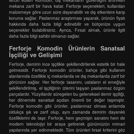
tercih edilen Komodin, dış mekanların güvenliğini artırırken
mekana zarif bir hava katar. Ferforje seçenekleri, kullanılan
malzemeye göre uzun süre dayanabilir ve dış etkenlere karşı
koruma sağlar. Paslanmaz araştırması yaparak, ürünün fiyatı
hakkında daha fazla bilgi edinebilir ve bütçenize uygun
seçenekler bulabilirsiniz. Ayrıca, Fırsat almak, ürünle ilgili
daha fazla bilgi sahibi olmanızı sağlar.
Ferforje Komodin Ürünlerin Sanatsal
İşçiliği ve Gelişimi
Ferforje, demirin ince işçilikle şekillendirilerek estetik bir hale
gelmesidir. Ferforje komodin ürünler, bahçe gibi kullanım
alanlarında özellikle iç mekanlarda ve dış mekanlarda zarif bir
görünüm sağlar. Her ferforje tasarımı, ustaların el emeğiyle
şekillendirilmiş, el işçiliğinin izlerini taşıyan paslanmaz özgün
parçalardır. Yüzyıllardır süregelen bu geleneksel demir işçiliği,
her dönemde sanatsal açıdan önemli bir değer taşımıştır.
Ferforje komodin gibi ürünler, paslanmaz olması anlamda
oldukça şık ve zarif olup, aynı zamanda demirin dayanıklı
özelliklerini de taşır. Ferforje, hem geçmişin sanatını hem de
modern teknolojiyi bir araya getirerek günümüzün mimari
yapılarında yer edinmektedir. Tüm ürünleri fırsat kriterini göz