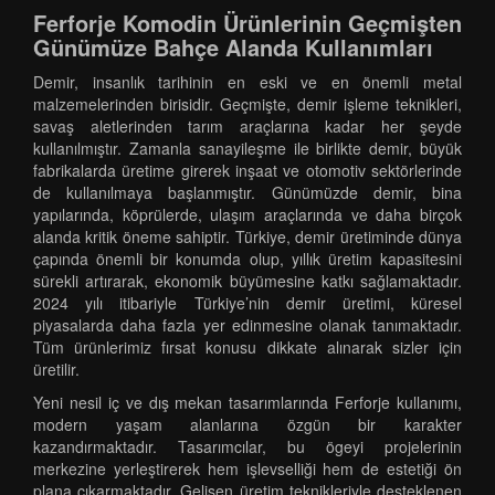
Ferforje Komodin Ürünlerinin Geçmişten
Günümüze Bahçe Alanda Kullanımları
Demir, insanlık tarihinin en eski ve en önemli metal
malzemelerinden birisidir. Geçmişte, demir işleme teknikleri,
savaş aletlerinden tarım araçlarına kadar her şeyde
kullanılmıştır. Zamanla sanayileşme ile birlikte demir, büyük
fabrikalarda üretime girerek inşaat ve otomotiv sektörlerinde
de kullanılmaya başlanmıştır. Günümüzde demir, bina
yapılarında, köprülerde, ulaşım araçlarında ve daha birçok
alanda kritik öneme sahiptir. Türkiye, demir üretiminde dünya
çapında önemli bir konumda olup, yıllık üretim kapasitesini
sürekli artırarak, ekonomik büyümesine katkı sağlamaktadır.
2024 yılı itibariyle Türkiye’nin demir üretimi, küresel
piyasalarda daha fazla yer edinmesine olanak tanımaktadır.
Tüm ürünlerimiz fırsat konusu dikkate alınarak sizler için
üretilir.
Yeni nesil iç ve dış mekan tasarımlarında Ferforje kullanımı,
modern yaşam alanlarına özgün bir karakter
kazandırmaktadır. Tasarımcılar, bu ögeyi projelerinin
merkezine yerleştirerek hem işlevselliği hem de estetiği ön
plana çıkarmaktadır. Gelişen üretim teknikleriyle desteklenen