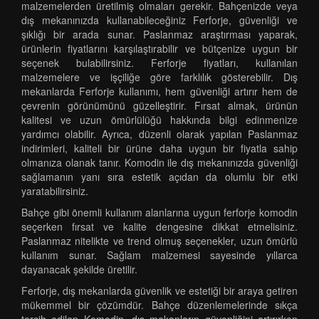
malzemelerden üretilmiş olmaları gerekir. Bahçenizde veya
dış mekanınızda kullanabileceğiniz Ferforje, güvenliği ve
şıklığı bir arada sunar. Paslanmaz araştırması yaparak,
ürünlerin fiyatlarını karşılaştırabilir ve bütçenize uygun bir
seçenek bulabilirsiniz. Ferforje fiyatları, kullanılan
malzemelere ve işçiliğe göre farklılık gösterebilir. Dış
mekanlarda Ferforje kullanımı, hem güvenliği artırır hem de
çevrenin görünümünü güzelleştirir. Fırsat almak, ürünün
kalitesi ve uzun ömürlülüğü hakkında bilgi edinmenize
yardımcı olabilir. Ayrıca, düzenli olarak yapılan Paslanmaz
indirimleri, kaliteli bir ürüne daha uygun bir fiyatla sahip
olmanıza olanak tanır. Komodin ile dış mekanınızda güvenliği
sağlamanın yanı sıra estetik açıdan da olumlu bir etki
yaratabilirsiniz.
Bahçe gibi önemli kullanım alanlarına uygun ferforje komodin
seçerken fırsat ve kalite dengesine dikkat etmelisiniz.
Paslanmaz nitelikte ve trend olmuş seçenekler, uzun ömürlü
kullanım sunar. Sağlam malzemesi sayesinde yıllarca
dayanacak şekilde üretilir.
Ferforje, dış mekanlarda güvenlik ve estetiği bir araya getiren
mükemmel bir çözümdür. Bahçe düzenlemelerinde sıkça