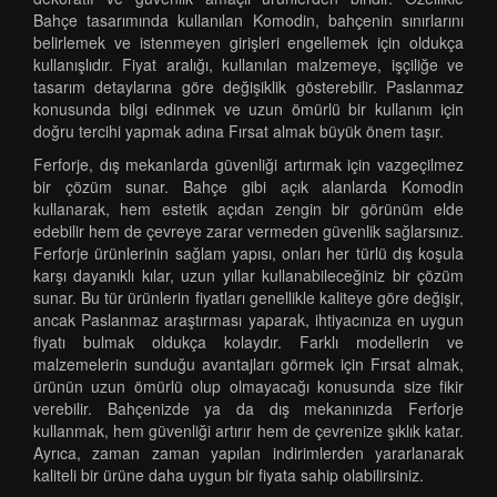
Bahçe tasarımında kullanılan Komodin, bahçenin sınırlarını
belirlemek ve istenmeyen girişleri engellemek için oldukça
kullanışlıdır. Fiyat aralığı, kullanılan malzemeye, işçiliğe ve
tasarım detaylarına göre değişiklik gösterebilir. Paslanmaz
konusunda bilgi edinmek ve uzun ömürlü bir kullanım için
doğru tercihi yapmak adına Fırsat almak büyük önem taşır.
Ferforje, dış mekanlarda güvenliği artırmak için vazgeçilmez
bir çözüm sunar. Bahçe gibi açık alanlarda Komodin
kullanarak, hem estetik açıdan zengin bir görünüm elde
edebilir hem de çevreye zarar vermeden güvenlik sağlarsınız.
Ferforje ürünlerinin sağlam yapısı, onları her türlü dış koşula
karşı dayanıklı kılar, uzun yıllar kullanabileceğiniz bir çözüm
sunar. Bu tür ürünlerin fiyatları genellikle kaliteye göre değişir,
ancak Paslanmaz araştırması yaparak, ihtiyacınıza en uygun
fiyatı bulmak oldukça kolaydır. Farklı modellerin ve
malzemelerin sunduğu avantajları görmek için Fırsat almak,
ürünün uzun ömürlü olup olmayacağı konusunda size fikir
verebilir. Bahçenizde ya da dış mekanınızda Ferforje
kullanmak, hem güvenliği artırır hem de çevrenize şıklık katar.
Ayrıca, zaman zaman yapılan indirimlerden yararlanarak
kaliteli bir ürüne daha uygun bir fiyata sahip olabilirsiniz.