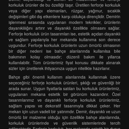
korkuluk ürünler de bu özelliği taşır. Üretilen ferforje korkuluk
veya diğer yapı elemanları, rüzgar, yağmur, sıcaklık
değişimleri gibi dış etkenlere karşı oldukça dirençlidir. Demirin
işlenmesi sırasında uygulanan modern teknikler, ürünlerin
dayanıklılığını artırır ve dayanıklı özellikte olmasını sağlar.
Ferforje korkuluk ürün tasarımları ise, estetik açıdan dayanıklı
ve sağlam yapılarıyla her mekanda kullanıma son derece
uygundur. Ferforje korkuluk ürünlerin uzun ömürlü olmasının
bir diğer nedeni ise bahçe alanlarında kullanılsa bile
bakımının kolay olmasıdır; düzenli bakım ile yıllarca
kullanılabilir. Tüm ürünlerimiz fiyat konusu dikkate alınarak
sizler için üretilerek ihtiyacınıza uygun nitelikte hazırlanır.
Bahçe gibi önemli kullanım alanlarında kullanmak üzere
seçeceğiniz ferforje korkuluk ürünleri, şıklığı ve güvenliği bir
arada sunar. Uygun fiyatlarla satılan bu korkuluk ürünlerimiz,
uygulanan mekana estetik bir görünüm kazandırır. Özel
tasarımlarımız ve dayanıklı ferforje korkuluk ürünlerimiz,
sağlam yapısı ve dekoratif tasarımıyla dikkat çeker. Her
mekan için uzun vadeli bir yatırımdır. Demir, dayanıklı ve uzun
ömürlü bir malzeme olduğu için özellikle bahçe alanlarında,
korkuluk ürünlerinde ve güvenlik sistemlerinde tercih
edilmektedir. Ferforje korkuluk, her mekanda estetik bir duruş