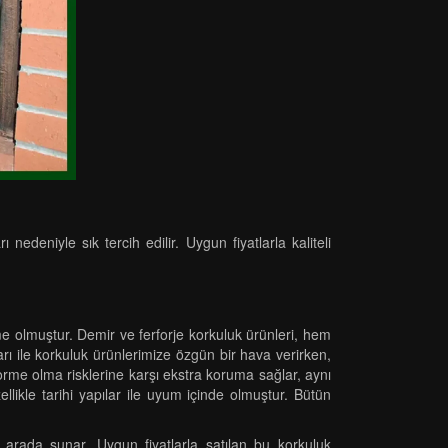
deniyle sık tercih edilir. Uygun fiyatlarla kaliteli
e olmuştur. Demir ve ferforje korkuluk ürünleri, hem
mları ile korkuluk ürünlerimize özgün bir hava verirken,
forme olma risklerine karşı ekstra koruma sağlar, aynı
likle tarihi yapılar ile uyum içinde olmuştur. Bütün
r arada sunar. Uygun fiyatlarla satılan bu korkuluk