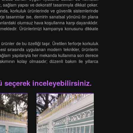
, sağlam yapısı ve dekoratif tasarımıyla dikkat çeker.
ında, korkuluk ürünlerinde ve güvenlik sistemlerinde
orje tasarımlar ise, demirin sanatsal yönünü ön plana
ekanlardaki olumsuz hava koşullarına karşı dayanıklıdır.
mektedir. Ürünlerimizi kampanya konusunu dikkate
rünler de bu özelliği taşır. Üretilen ferforje korkuluk
nmesi sırasında uygulanan modern teknikler, ürünlerin
 ve sağlam yapılarıyla her mekanda kullanıma son derece
kımının kolay olmasıdır; düzenli bakım ile yıllarca
 seçerek inceleyebilirsiniz.