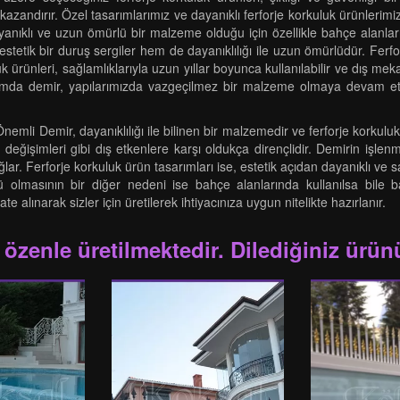
andırır. Özel tasarımlarımız ve dayanıklı ferforje korkuluk ürünlerimiz
ayanıklı ve uzun ömürlü bir malzeme olduğu için özellikle bahçe alanlar
estetik bir duruş sergiler hem de dayanıklılığı ile uzun ömürlüdür. Ferf
kuluk ürünleri, sağlamlıklarıyla uzun yıllar boyunca kullanılabilir ve dış m
da demir, yapılarımızda vazgeçilmez bir malzeme olmaya devam et
mli Demir, dayanıklılığı ile bilinen bir malzemedir ve ferforje korkuluk ü
 değişimleri gibi dış etkenlere karşı oldukça dirençlidir. Demirin işle
ı sağlar. Ferforje korkuluk ürün tasarımları ise, estetik açıdan dayanıklı
olmasının bir diğer nedeni ise bahçe alanlarında kullanılsa bile ba
 alınarak sizler için üretilerek ihtiyacınıza uygun nitelikte hazırlanır.
 özenle üretilmektedir. Dilediğiniz ürünü