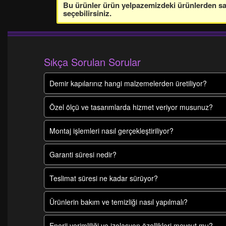
Bu ürünler ürün yelpazemizdeki ürünlerden sade
seçebilirsiniz.
Sıkça Sorulan Sorular
Demir kapılarınız hangi malzemelerden üretiliyor?
Özel ölçü ve tasarımlarda hizmet veriyor musunuz?
Montaj işlemleri nasıl gerçekleştiriliyor?
Garanti süresi nedir?
Teslimat süresi ne kadar sürüyor?
Ürünlerin bakım ve temizliği nasıl yapılmalı?
Enerji verimliliği ve izolasyon özellikleri mevcut mu?