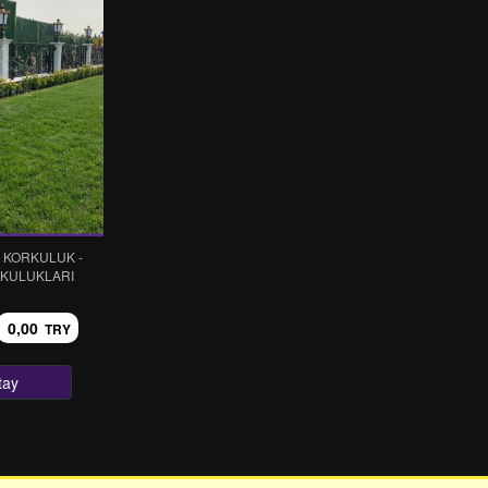
 KORKULUK -
KULUKLARI
0,00
TRY
tay