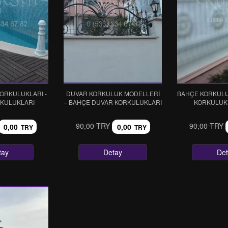
ORKULUKLARI -
DUVAR KORKULUK MODELLERİ
BAHÇE KORKULU
KULUKLARI
– BAHÇE DUVAR KORKULUKLARI
KORKULUK 
90,00 TRY
90,00 TRY
0,00
0,00
TRY
TRY
tay
Detay
De