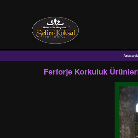
Anasayf
Ferforje Korkuluk Ürünl