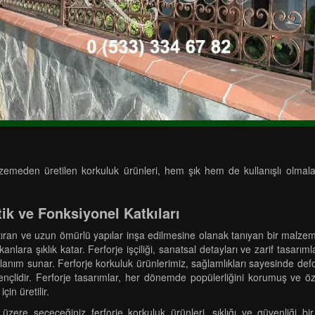
meden üretilen korkuluk ürünleri, hem şık hem de kullanışlı olmaları ne
tik ve Fonksiyonel Katkıları
tıran ve uzun ömürlü yapılar inşa edilmesine olanak tanıyan bir malzem
anlara şıklık katar. Ferforje işçiliği, sanatsal detayları ve zarif tasarı
kullanım sunar. Ferforje korkuluk ürünlerimiz, sağlamlıkları sayesinde de
çlidir. Ferforje tasarımlar, her dönemde popülerliğini korumuş ve özel
in üretilir.
zere seçeceğiniz ferforje korkuluk ürünleri, şıklığı ve güvenliği bi