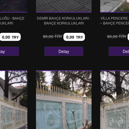
LUĞU - BAHÇE
DEMIR BAHÇE KORKULUKLARI -
VILLA PENCERE
UKLARI
BAHÇE KORKULUKLARI
– BAHÇE PENC
90,00 TRY
90,00 TRY
0,00
0,00
TRY
TRY
tay
Detay
De