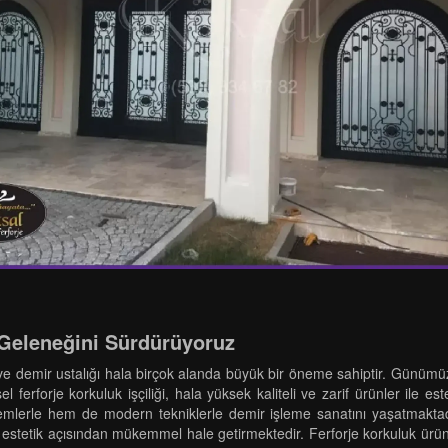
k Geleneğini Sürdürüyoruz
r ve demir ustalığı hala birçok alanda büyük bir öneme sahiptir. Günümüzde
l ferforje korkuluk işçiliği, hala yüksek kaliteli ve zarif ürünler ile es
emlerle hem de modern tekniklerle demir işleme sanatını yaşatmaktadı
stetik açısından mükemmel hale getirmektedir. Ferforje korkuluk ürünler