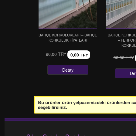
BAHÇE KORKULUKLARI – BAHÇE
BAHÇE KORKUL
KORKULUK FİYATLARI
– FERFOR
KORKUL
90,00 TRY
0,00
TRY
90,00 TRY
Detay
De
Bu ürünler ürün yelpazemizdeki ürünlerden sade
seçebilirsiniz.