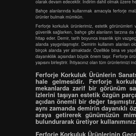
olarak devam edecektir. İndirim dahil olmak üzere her
Bahçe alanlarında kullanmak amacıyla ferforje malze
ürünler bulmak mümkün.
Ferforje korkuluk ürünlerimiz, estetik görünümleri v
güvenlik sağlarken, bahçe gibi alanların tarzına d
hitap eder. Demir, tarih boyunca insanlık için vaz
alanda yaygınlaşmıştır. Demirin kullanım alanları 
birçok alanda yer almaktadır. Özellikle bina ve yap
dayanıklılık açısından büyük önem taşır. Ferforje ürü
yapısını birleştirir. İhtiyacınız olan tüm ürünlerimizi
Ferforje Korkuluk Ürünlerin Sanatsa
hale gelmesidir. Ferforje korku
mekanlarda zarif bir görünüm sağl
izlerini taşıyan estetik özgün par
açıdan önemli bir değer taşımıştır
aynı zamanda demirin dayanıklı öze
araya getirerek günümüzün mimar
bulundurarak üretiyor kullanımını
Ferforje Korkuluk Ürünlerinin Ge