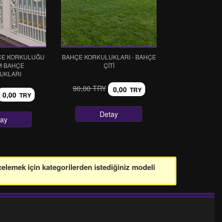
ÇE KORKULUĞU
BAHÇE KORKULUKLARI - BAHÇE
M BAHÇE
ÇİTİ
UKLARI
90,00 TRY
0,00
TRY
0,00
TRY
Detay
tay
celemek için kategorilerden istediğiniz modeli