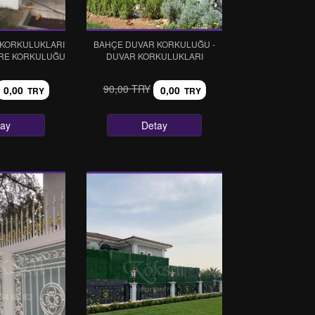
 KORKULUKLARI
BAHÇE DUVAR KORKULUĞU -
ERE KORKULUĞU
DUVAR KORKULUKLARI
90,00 TRY
0,00
0,00
TRY
TRY
tay
Detay