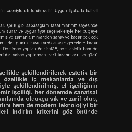
deniyle sık tercih edilir. Uygun fiyatlarla kaliteli
katar. Çelik gibi sapasağlam tasarımlarımız sayesinde
züm sunar ve uygun fiyat seçenekleriyle her bütçeye
 girmiş ve zamanla mimariden sanayiye kadar pek çok
etiminden günlük hayatımızdaki araç gereçlere kadar
dır. Demirden yapılan #etkiket3#, hem estetik hem de
ri dış mekan yapılarında, zarif tasarımlarını ve güçlü
ilikle şekillendirilerek estetik bir
a özellikle iç mekanlarda ve dış
e şekillendirilmiş, el işçiliğinin
emir işçiliği, her dönemde sanatsal
 anlamda oldukça şık ve zarif olup,
atını hem de modern teknolojiyi bir
eri indirim kriterini göz önünde