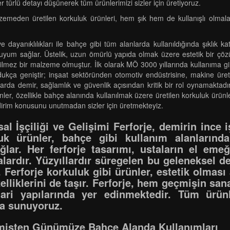
 türlü detayı düşünerek tüm ürünlerimizi sizler için üretiyoruz.
meden üretilen korkuluk ürünleri, hem şık hem de kullanışlı olmaları ne
e dayanıklılıkları ile bahçe gibi tüm alanlarda kullanıldığında şıklık 
a uyum sağlar. Üstelik, uzun ömürlü yapıda olmak üzere estetik bir çö
geçilmez bir malzeme olmuştur. İlk olarak MÖ 3000 yıllarında kullanıma
oldukça geniştir; inşaat sektöründen otomotiv endüstrisine, makine ür
ılarda demir, sağlamlık ve güvenlik açısından kritik bir rol oynamakta
nler, özellikle bahçe alanında kullanılmak üzere üretilen korkuluk ürünle
 indirim konusunu unutmadan sizler için üretmekteyiz.
l İşçiliği ve Gelişimi Ferforje, demirin ince işç
luk ürünler, bahçe gibi kullanım alanlarınd
ar. Her ferforje tasarımı, ustaların el emeğiyl
çalardır. Yüzyıllardır süregelen bu geleneksel d
. Ferforje korkuluk gibi ürünler, estetik olması
lliklerini de taşır. Ferforje, hem geçmişin san
i yapılarında yer edinmektedir. Tüm ürünl
za sunuyoruz.
çmişten Günümüze Bahçe Alanda Kullanımları