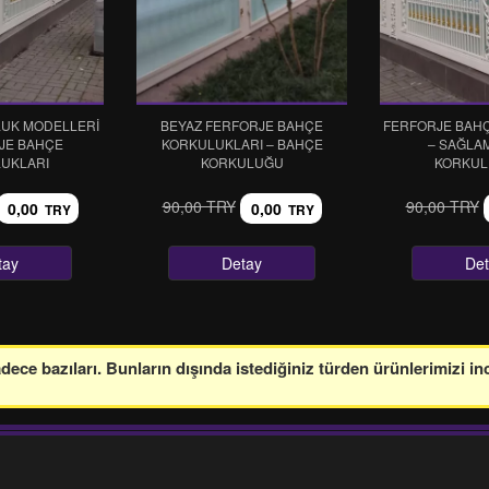
UK MODELLERİ
BEYAZ FERFORJE BAHÇE
FERFORJE BAH
JE BAHÇE
KORKULUKLARI – BAHÇE
– SAĞLA
UKLARI
KORKULUĞU
KORKUL
90,00 TRY
90,00 TRY
0,00
0,00
TRY
TRY
tay
Detay
De
ce bazıları. Bunların dışında istediğiniz türden ürünlerimizi in