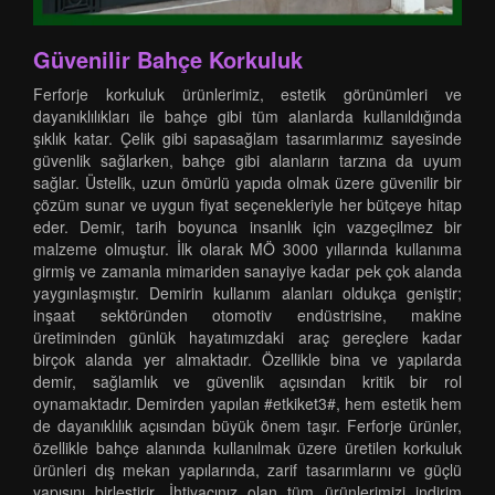
Güvenilir Bahçe Korkuluk
Ferforje korkuluk ürünlerimiz, estetik görünümleri ve
dayanıklılıkları ile bahçe gibi tüm alanlarda kullanıldığında
şıklık katar. Çelik gibi sapasağlam tasarımlarımız sayesinde
güvenlik sağlarken, bahçe gibi alanların tarzına da uyum
sağlar. Üstelik, uzun ömürlü yapıda olmak üzere güvenilir bir
çözüm sunar ve uygun fiyat seçenekleriyle her bütçeye hitap
eder. Demir, tarih boyunca insanlık için vazgeçilmez bir
malzeme olmuştur. İlk olarak MÖ 3000 yıllarında kullanıma
girmiş ve zamanla mimariden sanayiye kadar pek çok alanda
yaygınlaşmıştır. Demirin kullanım alanları oldukça geniştir;
inşaat sektöründen otomotiv endüstrisine, makine
üretiminden günlük hayatımızdaki araç gereçlere kadar
birçok alanda yer almaktadır. Özellikle bina ve yapılarda
demir, sağlamlık ve güvenlik açısından kritik bir rol
oynamaktadır. Demirden yapılan #etkiket3#, hem estetik hem
de dayanıklılık açısından büyük önem taşır. Ferforje ürünler,
özellikle bahçe alanında kullanılmak üzere üretilen korkuluk
ürünleri dış mekan yapılarında, zarif tasarımlarını ve güçlü
yapısını birleştirir. İhtiyacınız olan tüm ürünlerimizi indirim