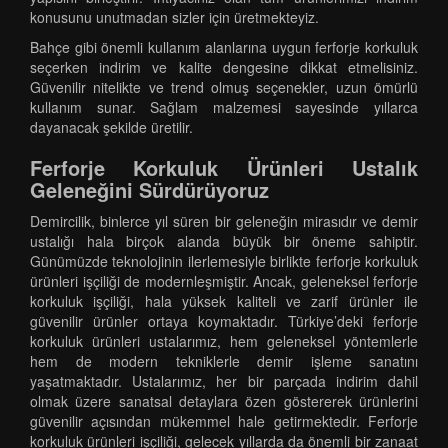
konusunu unutmadan sizler için üretmekteyiz.
Bahçe gibi önemli kullanım alanlarına uygun ferforje korkuluk
seçerken indirim ve kalite dengesine dikkat etmelisiniz.
Güvenilir nitelikte ve trend olmuş seçenekler, uzun ömürlü
kullanım sunar. Sağlam malzemesi sayesinde yıllarca
dayanacak şekilde üretilir.
Ferforje Korkuluk Ürünleri Ustalık
Geleneğini Sürdürüyoruz
Demircilik, binlerce yıl süren bir geleneğin mirasıdır ve demir
ustalığı hala birçok alanda büyük bir öneme sahiptir.
Günümüzde teknolojinin ilerlemesiyle birlikte ferforje korkuluk
ürünleri işçiliği de modernleşmiştir. Ancak, geleneksel ferforje
korkuluk işçiliği, hala yüksek kaliteli ve zarif ürünler ile
güvenilir ürünler ortaya koymaktadır. Türkiye’deki ferforje
korkuluk ürünleri ustalarımız, hem geleneksel yöntemlerle
hem de modern tekniklerle demir işleme sanatını
yaşatmaktadır. Ustalarımız, her bir parçada indirim dahil
olmak üzere sanatsal detaylara özen göstererek ürünlerini
güvenilir açısından mükemmel hale getirmektedir. Ferforje
korkuluk ürünleri işçiliği, gelecek yıllarda da önemli bir zanaat