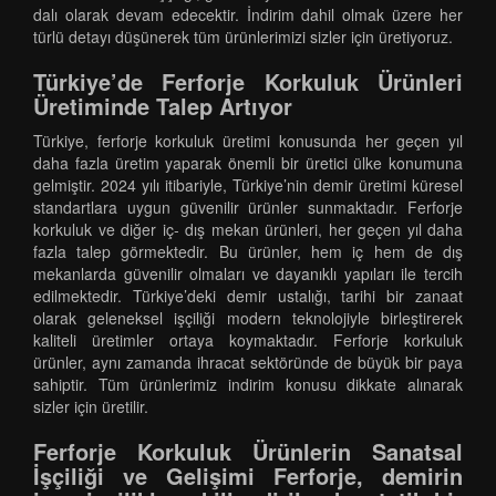
dalı olarak devam edecektir. İndirim dahil olmak üzere her
türlü detayı düşünerek tüm ürünlerimizi sizler için üretiyoruz.
Türkiye’de Ferforje Korkuluk Ürünleri
Üretiminde Talep Artıyor
Türkiye, ferforje korkuluk üretimi konusunda her geçen yıl
daha fazla üretim yaparak önemli bir üretici ülke konumuna
gelmiştir. 2024 yılı itibariyle, Türkiye’nin demir üretimi küresel
standartlara uygun güvenilir ürünler sunmaktadır. Ferforje
korkuluk ve diğer iç- dış mekan ürünleri, her geçen yıl daha
fazla talep görmektedir. Bu ürünler, hem iç hem de dış
mekanlarda güvenilir olmaları ve dayanıklı yapıları ile tercih
edilmektedir. Türkiye’deki demir ustalığı, tarihi bir zanaat
olarak geleneksel işçiliği modern teknolojiyle birleştirerek
kaliteli üretimler ortaya koymaktadır. Ferforje korkuluk
ürünler, aynı zamanda ihracat sektöründe de büyük bir paya
sahiptir. Tüm ürünlerimiz indirim konusu dikkate alınarak
sizler için üretilir.
Ferforje Korkuluk Ürünlerin Sanatsal
İşçiliği ve Gelişimi Ferforje, demirin