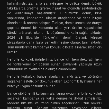
kullanılmıştır. Zamanla sanayileşme ile birlikte demir, büyük
fabrikalarda üretime girerek inşaat ve otomotiv sektörlerinde
de kullanılmaya başlanmıştır. Günümüzde demir, bina
yapılarında, köprülerde, ulaşım araçlarında ve daha birçok
alanda kritik öneme sahiptir. Türkiye, demir üretiminde dünya
çapında önemli bir konumda olup, yıllık üretim kapasitesini
sürekli artırarak, ekonomik büyümesine katkı sağlamaktadır.
2024 yılı itibariyle Türkiye’nin demir üretimi, küresel
piyasalarda daha fazla yer edinmesine olanak tanımaktadır.
Tüm ürünlerimiz kampanya konusu dikkate alınarak sizler için
üretilir.
Ferforje korkuluk ürünlerimiz, bahçe için hem dekoratif hem
de fonksiyonel bir çözüm sunar. Dayanıklı yapısıyla uzun
ömürlüdür ve fiyatları da oldukça ekonomiktir.
Ferforje korkuluk, bahçe alanlarına farklı tarz ve görünüm
sağlarken estetik bir dokunuş ekler. Ekonomik fiyatlarıyla her
bütçeye uygun çözümler sunar.
Bahçe gibi önemli kullanım alanlarına uygun ferforje korkuluk
seçerken kampanya ve kalite dengesine dikkat etmelisiniz.
Modern nitelikte ve trend olmuş seçenekler, uzun ömürlü
kullanım sunar. Sağlam malzemesi sayesinde yıllarca