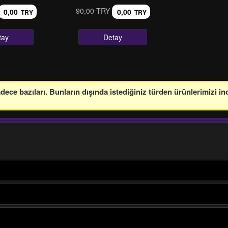
90,00 TRY
0,00
0,00
TRY
TRY
tay
Detay
ce bazıları. Bunların dışında istediğiniz türden ürünlerimizi in