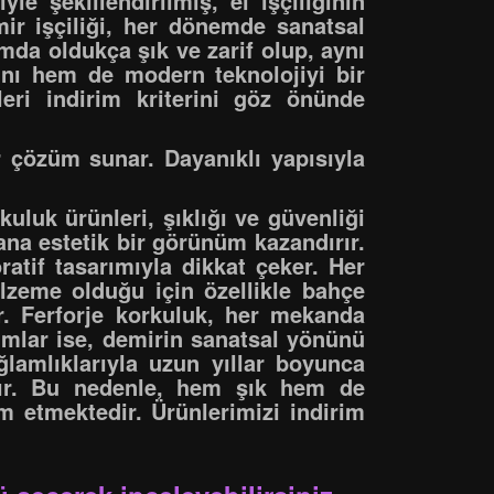
e şekillendirilmiş, el işçiliğinin
mir işçiliği, her dönemde sanatsal
amda oldukça şık ve zarif olup, aynı
tını hem de modern teknolojiyi bir
eri indirim kriterini göz önünde
r çözüm sunar. Dayanıklı yapısıyla
uluk ürünleri, şıklığı ve güvenliği
ana estetik bir görünüm kazandırır.
atif tasarımıyla dikkat çeker. Her
lzeme olduğu için özellikle bahçe
ir. Ferforje korkuluk, her mekanda
rımlar ise, demirin sanatsal yönünü
ağlamlıklarıyla uzun yıllar boyunca
ıdır. Bu nedenle, hem şık hem de
etmektedir. Ürünlerimizi indirim