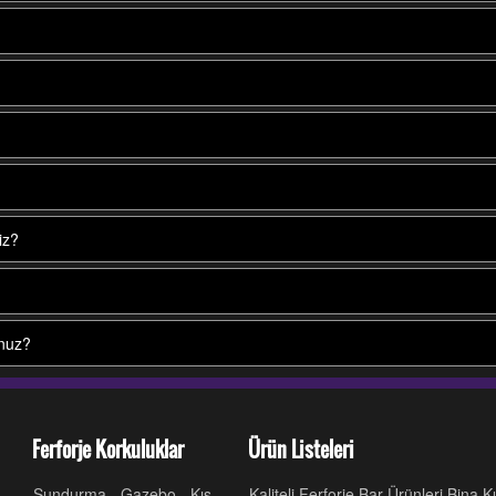
iz?
unuz?
Ferforje Korkuluklar
Ürün Listeleri
Sundurma - Gazebo - Kış
Kaliteli Ferforje Bar Ürünleri Bina 