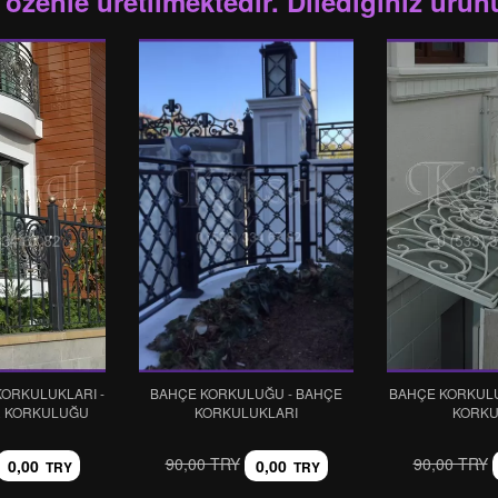
 özenle üretilmektedir. Dilediğiniz ürünü
ORKULUKLARI -
BAHÇE KORKULUĞU - BAHÇE
BAHÇE KORKULU
R KORKULUĞU
KORKULUKLARI
KORK
90,00 TRY
90,00 TRY
0,00
0,00
TRY
TRY