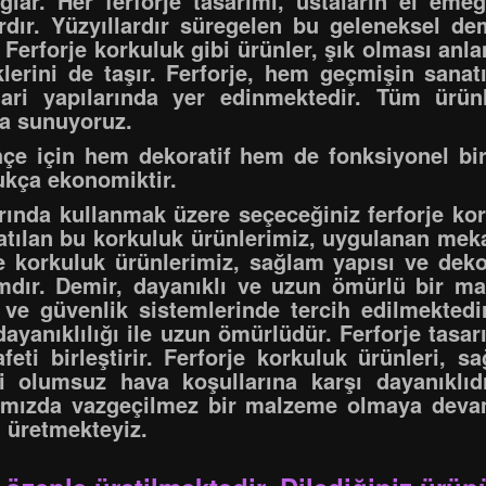
ar. Her ferforje tasarımı, ustaların el emeğiyl
ardır. Yüzyıllardır süregelen bu geleneksel de
 Ferforje korkuluk gibi ürünler, şık olması anl
lerini de taşır. Ferforje, hem geçmişin sana
i yapılarında yer edinmektedir. Tüm ürünl
za sunuyoruz.
hçe için hem dekoratif hem de fonksiyonel bi
ukça ekonomiktir.
ında kullanmak üzere seçeceğiniz ferforje kork
satılan bu korkuluk ürünlerimiz, uygulanan mek
je korkuluk ürünlerimiz, sağlam yapısı ve dekor
ımdır. Demir, dayanıklı ve uzun ömürlü bir ma
 ve güvenlik sistemlerinde tercih edilmekted
dayanıklılığı ile uzun ömürlüdür. Ferforje tasa
feti birleştirir. Ferforje korkuluk ürünleri, s
aki olumsuz hava koşullarına karşı dayanıkl
ımızda vazgeçilmez bir malzeme olmaya devam 
n üretmekteyiz.