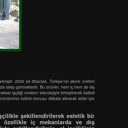
ştir. 2024 yılı itibariyle, Türkiye’nin demir üretimi
azla talep görmektedir. Bu ürünler, hem iç hem de dış
ksel işçiliği modern teknolojiyle birleştirerek kaliteli
ünlerimiz indirim konusu dikkate alınarak sizler için
ilikle şekillendirilerek estetik bir
a özellikle iç mekanlarda ve dış