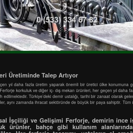
eri Üretiminde Talep Artıyor
en yıl daha fazla üretim yaparak önemli bir üretici ülke konumuna gelmi
Ferforje korkuluk ve diğer iç- dış mekan ürünleri, her geçen yıl daha f
h edilmektedir. Türkiye’deki demir ustalığı, tarihi bir zanaat olarak gelene
ler, aynı zamanda ihracat sektöründe de büyük bir paya sahiptir. Tüm ür
l İşçiliği ve Gelişimi Ferforje, demirin ince işç
luk ürünler, bahçe gibi kullanım alanlarınd