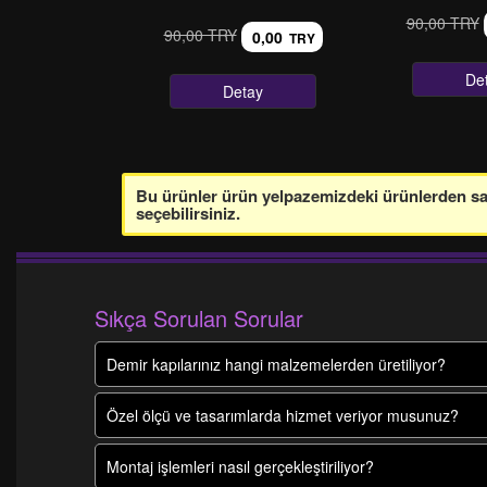
90,00 TRY
90,00 TRY
0,00
TRY
De
Detay
Bu ürünler ürün yelpazemizdeki ürünlerden sade
seçebilirsiniz.
Sıkça Sorulan Sorular
Demir kapılarınız hangi malzemelerden üretiliyor?
Özel ölçü ve tasarımlarda hizmet veriyor musunuz?
Montaj işlemleri nasıl gerçekleştiriliyor?