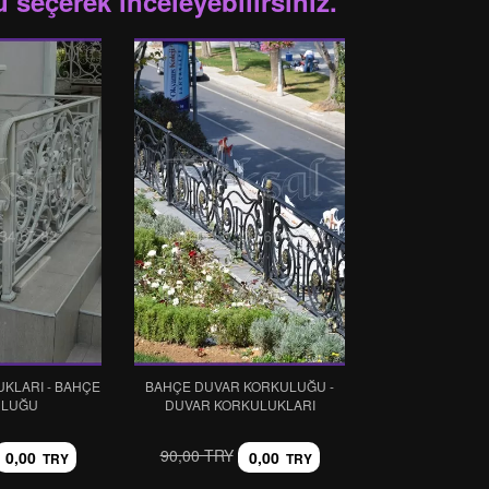
 seçerek inceleyebilirsiniz.
KLARI - BAHÇE
BAHÇE DUVAR KORKULUĞU -
ULUĞU
DUVAR KORKULUKLARI
90,00 TRY
0,00
0,00
TRY
TRY