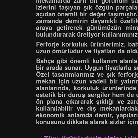
mekanlarda zarif bir görünüm sağl
izlerini taşıyan şık özgün parçal
açıdan önemli bir değer taşımıştır.
zamanda demirin dayanıklı özellik
araya getirerek günümüzün mimar
bulundurarak üretiyor kullanımını
Ferforje korkuluk ürünlerimiz, ba
uzun ömürlüdür ve fiyatları da old
Bahçe gibi önemli kullanım alanlar
bir arada sunar. Uygun fiyatlarla 
Özel tasarımlarımız ve şık ferfor
mekan için uzun vadeli bir yatır
alanlarında, korkuluk ürünlerinde
estetik bir duruş sergiler hem de 
ön plana çıkararak şıklığı ve zara
kullanılabilir ve dış mekanlard
ekonomik anlamda demir, yapılar
konusunu dikkate alarak sizler içi