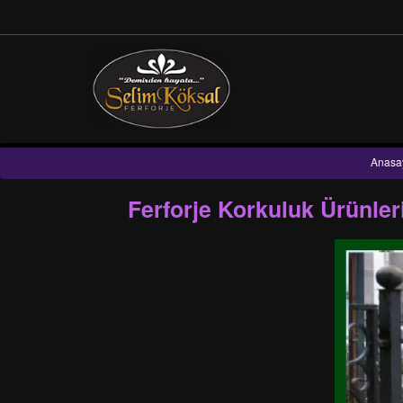
Anasa
Ferforje Korkuluk Ürünle