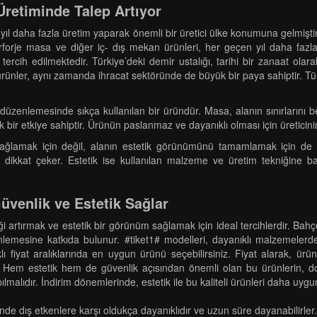
Üretiminde Talep Artıyor
l daha fazla üretim yaparak önemli bir üretici ülke konumuna gelmiştir. 2
rforje masa ve diğer iç- dış mekan ürünleri, her geçen yıl daha faz
tercih edilmektedir. Türkiye’deki demir ustalığı, tarihi bir zanaat olara
ürünler, aynı zamanda ihracat sektöründe de büyük bir paya sahiptir. Tüm
düzenlemesinde sıkça kullanılan bir üründür. Masa, alanın sınırlarını b
 bir etkiye sahiptir. Ürünün paslanmaz ve dayanıklı olması için üreticinin
ağlamak için değil, alanın estetik görünümünü tamamlamak için de te
 dikkat çeker. Estetik ise kullanılan malzeme ve üretim tekniğine ba
üvenlik ve Estetik Sağlar
liği artırmak ve estetik bir görünüm sağlamak için ideal tercihlerdir. 
esine katkıda bulunur. #tiket1# modelleri, dayanıklı malzemelerden 
lı fiyat aralıklarında en uygun ürünü seçebilirsiniz. Fiyat alarak, ürü
Hem estetik hem de güvenlik açısından önemli olan bu ürünlerin, doğ
pılmalıdır. İndirim dönemlerinde, estetik ile bu kaliteli ürünleri daha uy
inde dış etkenlere karşı oldukça dayanıklıdır ve uzun süre dayanabilirler.