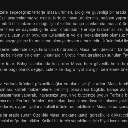
ere seçeceğiniz ferforje masa ürünleri, şıklığı ve güvenliği bir arada 
el tasarımlarımız ve estetik ferforje masa ürünlerimiz, sağlam yapısı v
 ömürlü bir malzeme olduğu için özellikle bahçe alanlarında, masa ürünl
er hem de dayanıklılığı ile uzun ömürlüdür. Ferforje tasarımlar ise, d
ıklarıyla uzun yıllar boyunca kullanılabilir ve dış mekanlardaki olumsu
a vazgeçilmez bir malzeme olmaya devam etmektedir. Ürünlerimizi fiyat
zenlemelerinde sıkça kullanılan bir üründür. Masa, hem dekoratif bir ta
tik belirleyen en önemli unsurlardır. Üretici firma tarafından sunulan Fiya
er tutar. Bahçe alanlarında kullanılan Masa, hem güvenlik hem de e
sine bağlı olarak değişir. Estetik ile doğru fiyat aralığını belirlemek öne
Ferforje ürünleri, güvenlik sağlar ve alanın şıklığını artırır. Masa te
lması, kaliteli malzemelerle üretilmiş olmalarına bağlıdır. Bahçe alan
karşılaştırması yaparak, ihtiyacınıza uygun ve bütçenize uygun Ferforje bu
cı olur. Ferforje ürünleri, dış mekan koşullarına dayanıklı olacak şekild
ederek, uygun fiyatlarla kaliteli ürünler edinebilirsiniz. Masa ile bahçeni
ği bir arada sunar. Özellikle Masa, mekana kattığı görsellik ile dikkat çek
ini doğrudan etkiler. Kaliteli bir tercih yapabilmek için Fiyat incelenmel