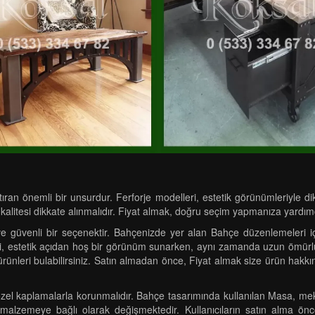
an önemli bir unsurdur. Ferforje modelleri, estetik görünümleriyle dikk
kalitesi dikkate alınmalıdır. Fiyat almak, doğru seçim yapmanıza yardımc
k ve güvenli bir seçenektir. Bahçenizde yer alan Bahçe düzenlemeleri
i, estetik açıdan hoş bir görünüm sunarken, aynı zamanda uzun ömürlüdür
ürünleri bulabilirsiniz. Satın almadan önce, Fiyat almak size ürün hakkı
n özel kaplamalarla korunmalıdır. Bahçe tasarımında kullanılan Masa, me
an malzemeye bağlı olarak değişmektedir. Kullanıcıların satın alma önc