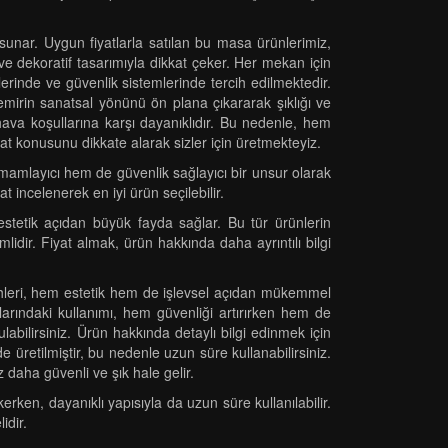
sunar. Uygun fiyatlarla satılan bu masa ürünlerimiz,
e dekoratif tasarımıyla dikkat çeker. Her mekan için
erinde ve güvenlik sistemlerinde tercih edilmektedir.
emirin sanatsal yönünü ön plana çıkararak şıklığı ve
z hava koşullarına karşı dayanıklıdır. Bu nedenle, hem
 konusunu dikkate alarak sizler için üretmekteyiz.
mamlayıcı hem de güvenlik sağlayıcı bir unsur olarak
t incelenerek en iyi ürün seçilebilir.
stetik açıdan büyük fayda sağlar. Bu tür ürünlerin
mlidir. Fiyat almak, ürün hakkında daha ayrıntılı bilgi
rcihleri, hem estetik hem de işlevsel açıdan mükemmel
larındaki kullanımı, hem güvenliği artırırken hem de
labilirsiniz. Ürün hakkında detaylı bilgi edinmek için
e üretilmiştir, bu nedenle uzun süre kullanabilirsiniz.
z daha güvenli ve şık hale gelir.
erken, dayanıklı yapısıyla da uzun süre kullanılabilir.
idir.