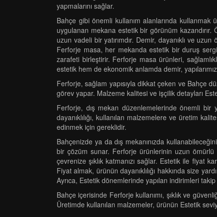
yapmalarını sağlar.
Bahçe gibi önemli kullanım alanlarında kullanmak üz
uygulanan mekana estetik bir görünüm kazandırır. Öz
uzun vadeli bir yatırımdır. Demir, dayanıklı ve uzun
Ferforje masa, her mekanda estetik bir duruş sergil
zarafeti birleştirir. Ferforje masa ürünleri, sağlaml
estetik hem de ekonomik anlamda demir, yapılarımızd
Ferforje, sağlam yapısıyla dikkat çeken ve Bahçe dü
görev yapar. Malzeme kalitesi ve işçilik detayları Este
Ferforje, dış mekan düzenlemelerinde önemli bir y
dayanıklılığı, kullanılan malzemelere ve üretim kalite
edinmek için gereklidir.
Bahçenizde ya da dış mekanınızda kullanabileceğiniz 
bir çözüm sunar. Ferforje ürünlerinin uzun ömürlü o
çevrenize şıklık katmanızı sağlar. Estetik ile fiyat 
Fiyat almak, ürünün dayanıklılığı hakkında size yardım
Ayrıca, Estetik dönemlerinde yapılan indirimleri takip 
Bahçe içerisinde Ferforje kullanımı, şıklık ve güvenli
Üretimde kullanılan malzemeler, ürünün Estetik seviyes